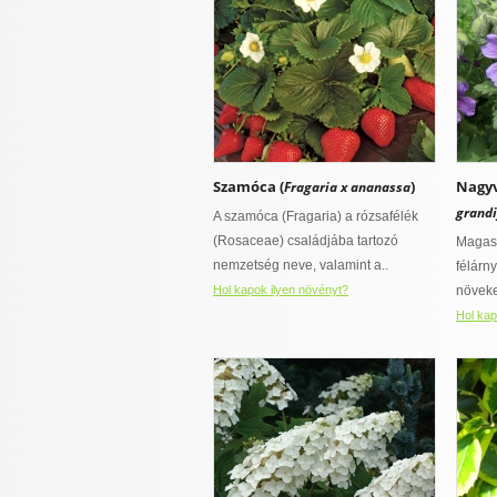
Szamóca (
)
Nagyv
Fragaria x ananassa
grand
A szamóca (Fragaria) a rózsafélék
(Rosaceae) családjába tartozó
Magas
nemzetség neve, valamint a..
félárn
Hol kapok ilyen növényt?
növeke
Hol kap