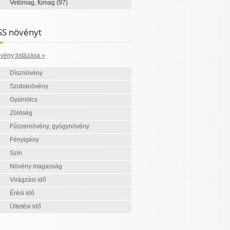
Vetőmag, fűmag
(97)
SS növényt
vény listázása »
Dísznövény
Szobanövény
Gyümölcs
Zöldség
Fűszernövény, gyógynövény
Fényigény
Szín
Növény magasság
Virágzási idő
Érési idő
Ültetési idő