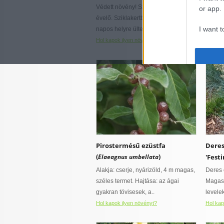
talajokat kedvel
páraigényes
Védett növény! Szőnyeget alkotó
A láng
or app.
hűvös mikroklímát igényel
évelő. Sziklakertbe, évelőágyba
purpur
I want t
napos helyre ültessük...
(Aster
Hol kapok ilyen növényt?
Hol kap
I want t
authenti
Pirostermésű ezüstfa
Deres
(
)
Elaeagnus umbellata
'Festi
Alakja: cserje, nyárizöld, 4 m magas,
Deres 
széles termet. Hajtása: az ágai
Magass
gyakran tövisesek, a..
levelek
Hol kapok ilyen növényt?
Hol kap