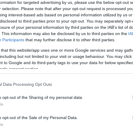
formation for targeted advertising by us, please use the below opt-out s
Jelszó
Emlékezzen rám
r selection. Please note that after your opt-out request is processed y
eing interest-based ads based on personal information utilized by us or
nevét?
Regisztráció
disclosed to third parties prior to your opt-out. You may separately opt-
térképes szaknévsora
losure of your personal information by third parties on the IAB’s list of
. This information may also be disclosed by us to third parties on the
IA
Participants
that may further disclose it to other third parties.
KERTÉSZ ÉS KERTÉSZET REGISZTRÁCIÓ
NÖVÉNYKATALÓGUS
 that this website/app uses one or more Google services and may gath
including but not limited to your visit or usage behaviour. You may click 
 to Google and its third-party tags to use your data for below specifi
ogle consent section.
l Data Processing Opt Outs
adása
o opt-out of the Sharing of my personal data.
In
o opt-out of the Sale of my Personal Data.
In