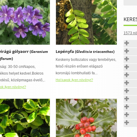
KERE
1573 nö
irágú gólyaorr (
Lepényfa (
)
Geranium
Gleditsia triacanthos
)
iflorum
Keskeny boltozatos vagy terebélyes,
felső részén erősen elágazó
ság: 30-50 cmNapos,
koronájú lombhullató fa...
yékos helyet kedvel.Bokros
désű, középmagas évelő,..
Hol kapok ilyen növényt?
ok ilyen növényt?