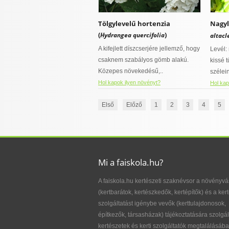
Tölgylevelű hortenzia
Nagyl
(
)
Hydrangea quercifolia
altacl
A kifejlett díszcserjére jellemző, hogy
Levél:
csaknem szabályos gömb alakú.
kissé 
Közepes növekedésű,..
szélein
Hol kapok ilyen növényt?
Hol kap
Első
Előző
1
2
3
4
5
Mi a faiskola.hu?
A faiskola.hu kertészeti szaknévsor a növényvá
(kertbarátok, kertészkedők, kertépítők) és a kert
szolgáltatást igénybe vevők (kerttulajdonosok,
építkezők, társasházak) tájékoztatására szolgál
kertészetek és kerti szolgáltatók megtalálásába