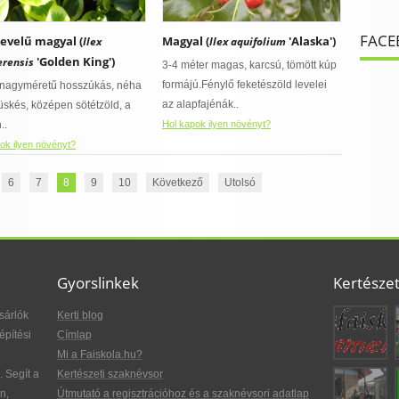
FACE
evelű magyal (
Magyal (
'Alaska')
Ilex
Ilex aquifolium
'Golden King')
erensis
3-4 méter magas, karcsú, tömött kúp
formájú.Fénylő feketészöld levelei
 nagyméretű hosszúkás, néha
az alapfajénák..
tüskés, középen sötétzöld, a
..
Hol kapok ilyen növényt?
ok ilyen növényt?
6
7
8
9
10
Következő
Utolsó
Gyorslinkek
Kertésze
sárlók
Kerti blog
építési
Címlap
Mi a Faiskola.hu?
. Segít a
Kertészeti szaknévsor
n,
Útmutató a regisztrációhoz és a szaknévsori adatlap