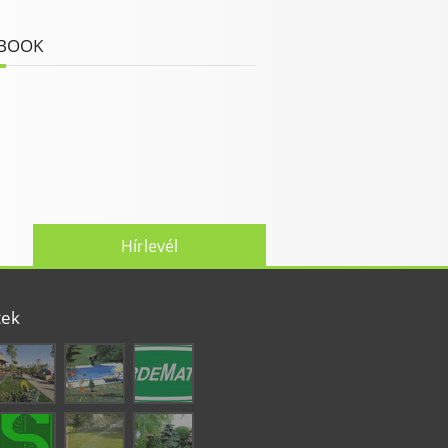
BOOK
Hírlevél
tek