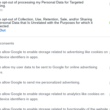
to opt-out of processing my Personal Data for Targeted
ing.
In
o opt-out of Collection, Use, Retention, Sale, and/or Sharing
yvirágcserje (
Gyöngyvirágcserje (
Deutzia
Deutzia
ersonal Data that Is Unrelated with the Purposes for which it
lected.
)
'Codsall Pink')
lora
scabra
Out
2 m magasra növő cserje, ágai
2 – 3 méter magasra növő,
lágazásúak. Különlegessége
szétágazó ágú, tömör cserje. Levelei
consents
 formájú..
zöldek, hosszúkásak,..
ok ilyen növényt?
Hol kapok ilyen növényt?
o allow Google to enable storage related to advertising like cookies on
evice identifiers in apps.
o allow my user data to be sent to Google for online advertising
s.
to allow Google to send me personalized advertising.
o allow Google to enable storage related to analytics like cookies on
evice identifiers in apps.
 kasvirág (
Keskenylevelű ezüstfa
Echinacea
(
)
'Magnus')
Elaeagnus angustifolia
rea
o allow Google to enable storage related to functionality of the website