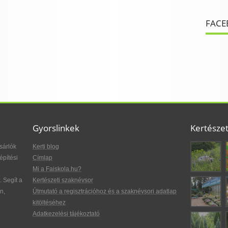
FACE
Gyorslinkek
Kertésze
sárlók
Kerti blog
építési
Címlap
Mi a Faiskola.hu?
. Segít a
Kertészeti szaknévsor
n,
Útmutató a regisztrációhoz és a szaknévsori adatlap
kitöltéséhez
Adatkezelési tájékoztató