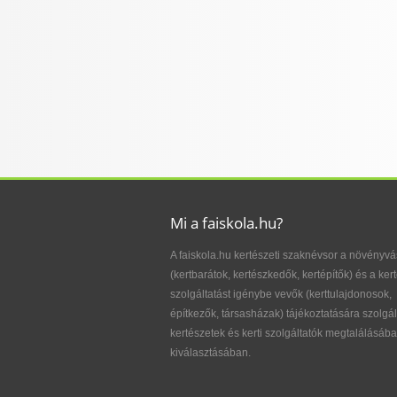
Mi a faiskola.hu?
A faiskola.hu kertészeti szaknévsor a növényvá
(kertbarátok, kertészkedők, kertépítők) és a kert
szolgáltatást igénybe vevők (kerttulajdonosok,
építkezők, társasházak) tájékoztatására szolgál
kertészetek és kerti szolgáltatók megtalálásába
kiválasztásában.