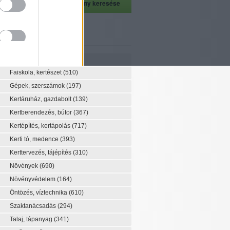
szeti szaknévsor
Szaknévsor
Faiskola, kertészet
(510)
Gépek, szerszámok
(197)
Kertáruház, gazdabolt
(139)
Kertberendezés, bútor
(367)
Kertépítés, kertápolás
(717)
Kerti tó, medence
(393)
Kerttervezés, tájépítés
(310)
Növények
(690)
Növényvédelem
(164)
Öntözés, víztechnika
(610)
Szaktanácsadás
(294)
Talaj, tápanyag
(341)