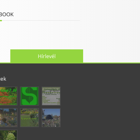
BOOK
Hírlevél
tek