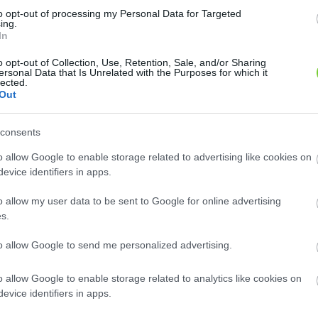
8
8
2
2
to opt-out of processing my Personal Data for Targeted
2
2
ing.
2
2
In
12
12
o opt-out of Collection, Use, Retention, Sale, and/or Sharing
ersonal Data that Is Unrelated with the Purposes for which it
lected.
Out
consents
o allow Google to enable storage related to advertising like cookies on
evice identifiers in apps.
o allow my user data to be sent to Google for online advertising
s.
to allow Google to send me personalized advertising.
o allow Google to enable storage related to analytics like cookies on
evice identifiers in apps.