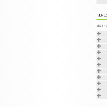
KERE
1573 nö