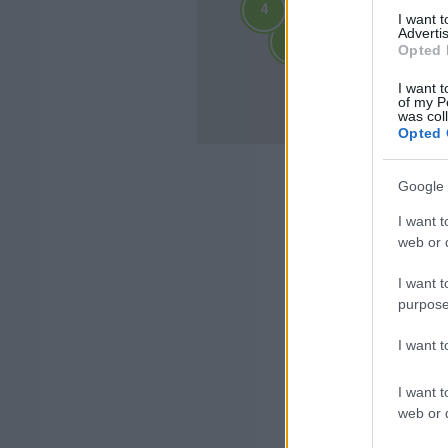
4
4
I want 
2
2
Advertis
3
3
3
3
Opted 
4
4
10
I want t
10
of my P
was col
Opted 
Google 
I want t
web or d
I want t
purpose
I want 
I want t
web or d