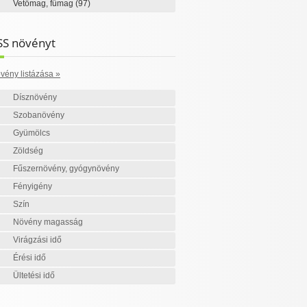
Vetőmag, fűmag
(97)
SS növényt
vény listázása »
Dísznövény
Szobanövény
Gyümölcs
Zöldség
Fűszernövény, gyógynövény
Fényigény
Szín
Növény magasság
Virágzási idő
Érési idő
Ültetési idő