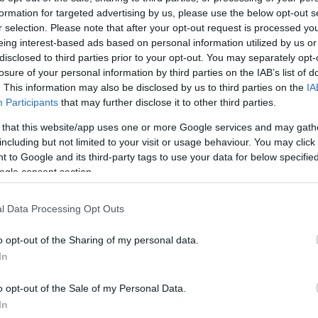
formation for targeted advertising by us, please use the below opt-out s
Jelszó
Emlékezzen rám
r selection. Please note that after your opt-out request is processed y
eing interest-based ads based on personal information utilized by us or
nevét?
Regisztráció
disclosed to third parties prior to your opt-out. You may separately opt-
térképes szaknévsora
losure of your personal information by third parties on the IAB’s list of
. This information may also be disclosed by us to third parties on the
IA
KERTÉSZ ÉS KERTÉSZET REGISZTRÁCIÓ
NÖVÉNYKATALÓGUS
Participants
that may further disclose it to other third parties.
 that this website/app uses one or more Google services and may gath
including but not limited to your visit or usage behaviour. You may click 
 to Google and its third-party tags to use your data for below specifi
ogle consent section.
5
5
5
5
6
6
7
7
l Data Processing Opt Outs
6
6
16
16
9
9
3
2
3
o opt-out of the Sharing of my personal data.
16
16
143
143
14
14
3
3
In
4
4
2
2
6
6
o opt-out of the Sale of my Personal Data.
4
4
3
7
7
3
In
5
5