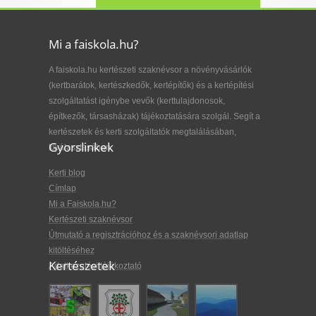
Mi a faiskola.hu?
A faiskola.hu kertészeti szaknévsor a növényvásárlók
(kertbarátok, kertészkedők, kertépítők) és a kertépítési
szolgáltatást igénybe vevők (kerttulajdonosok,
építkezők, társasházak) tájékoztatására szolgál. Segít a
kertészetek és kerti szolgáltatók megtalálásában,
Gyorslinkek
kiválasztásában.
Kerti blog
Címlap
Mi a Faiskola.hu?
Kertészeti szaknévsor
Útmutató a regisztrációhoz és a szaknévsori adatlap
kitöltéséhez
Kertészetek
Adatkezelési tájékoztató