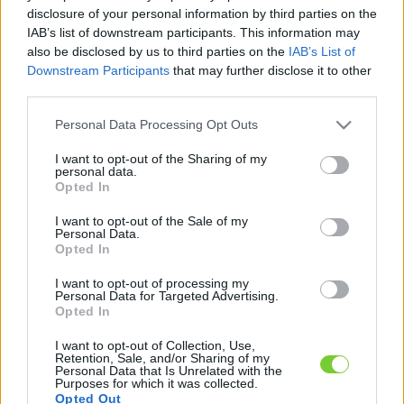
Felhasználónév
Bejelentkezés
disclosure of your personal information by third parties on the
IAB’s list of downstream participants. This information may
faiskola.hu
Jelszó
also be disclosed by us to third parties on the
IAB’s List of
Downstream Participants
that may further disclose it to other
Kertészeti, kerti termékek és szolgáltatások térképes
Emlékezzen
third parties.
szaknévsora
Please note that this website/app uses one or more Google
Personal Data Processing Opt Outs
rám
services and may gather and store information including but
not limited to your visit or usage behaviour. You may click to
I want to opt-out of the Sharing of my
CÍMLAP
personal data.
Elfelejtette jelszavát?
Elfelejtette felhasználónevét?
grant or deny consent to Google and its third-party tags to
Opted In
Regisztráció
use your data for below specified purposes in below Google
consent section.
MI A FAISKOLA.HU?
I want to opt-out of the Sale of my
Personal Data.
Opted In
KERTÉSZ ÉS KERTÉSZET REGISZTRÁCIÓ
I want to opt-out of processing my
Personal Data for Targeted Advertising.
Opted In
NÖVÉNYKATALÓGUS
I want to opt-out of Collection, Use,
Retention, Sale, and/or Sharing of my
Personal Data that Is Unrelated with the
Purposes for which it was collected.
Opted Out