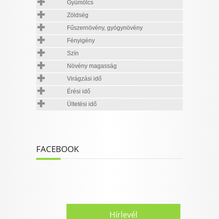
Gyümölcs
Zöldség
Fűszernövény, gyógynövény
Fényigény
Szín
Növény magasság
Virágzási idő
Érési idő
Ültetési idő
FACEBOOK
Hírlevél