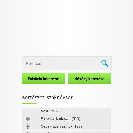
I want to allow Google to enable storage
related to security, including authentication
functionality and fraud prevention, and other
user protection.
CONFIRM
Data Deletion
Data Access
Privacy Policy
Kertészeti szaknévsor
Szaknévsor
Faiskola, kertészet
(510)
Gépek, szerszámok
(197)