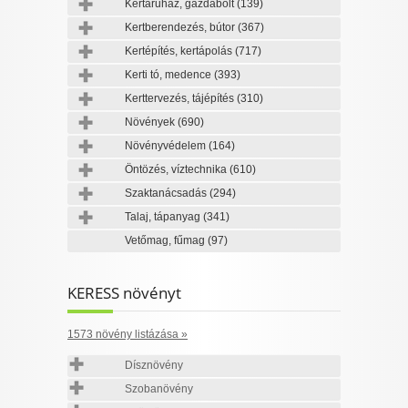
Kertáruház, gazdabolt
(139)
Kertberendezés, bútor
(367)
Kertépítés, kertápolás
(717)
Kerti tó, medence
(393)
Kerttervezés, tájépítés
(310)
Növények
(690)
Növényvédelem
(164)
Öntözés, víztechnika
(610)
Szaktanácsadás
(294)
Talaj, tápanyag
(341)
Vetőmag, fűmag
(97)
KERESS növényt
1573 növény listázása »
Dísznövény
Szobanövény