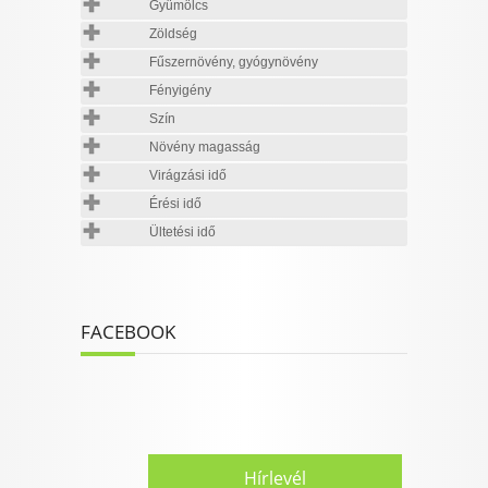
Gyümölcs
Zöldség
Fűszernövény, gyógynövény
Fényigény
Szín
Növény magasság
Virágzási idő
Érési idő
Ültetési idő
FACEBOOK
Hírlevél