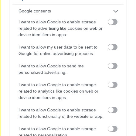
5
5
Google consents
5
5
7
7
6
6
16
I want to allow Google to enable storage
16
7
9
7
9
related to advertising like cookies on web or
3
12
12
3
6
6
143
143
device identifiers in apps.
14
14
4
4
4
4
2
2
2
13
13
2
6
6
I want to allow my user data to be sent to
4
4
14
14
7
7
Google for online advertising purposes.
5
5
2
2
8
8
I want to allow Google to send me
2
2
2
2
2
2
personalized advertising.
2
2
3
3
12
12
I want to allow Google to enable storage
10
10
related to analytics like cookies on web or
device identifiers in apps.
I want to allow Google to enable storage
related to functionality of the website or app.
I want to allow Google to enable storage
related to personalization.