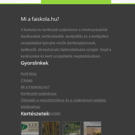
Mi a faiskola.hu?
A faiskola.hu kertészeti szaknévsor a növényvásárlók
(kertbarátok, kertészkedők, kertépítők) és a kertépítési
szolgáltatást igénybe vevők (kerttulajdonosok,
építkezők, társasházak) tájékoztatására szolgál. Segít a
kertészetek és kerti szolgáltatók megtalálásában,
Gyorslinkek
kiválasztásában.
Kerti blog
Címlap
Mi a Faiskola.hu?
Kertészeti szaknévsor
Útmutató a regisztrációhoz és a szaknévsori adatlap
kitöltéséhez
Kertészetek
Adatkezelési tájékoztató