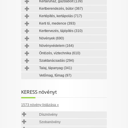
Kertáruház, gazdabolt
(139)
Kertberendezés, bútor
(367)
Kertépítés, kertápolás
(717)
Kerti tó, medence
(393)
Kerttervezés, tájépítés
(310)
Növények
(690)
Növényvédelem
(164)
Öntözés, víztechnika
(610)
Szaktanácsadás
(294)
Talaj, tápanyag
(341)
Vetőmag, fűmag
(97)
KERESS növényt
1573 növény listázása »
Dísznövény
Szobanövény