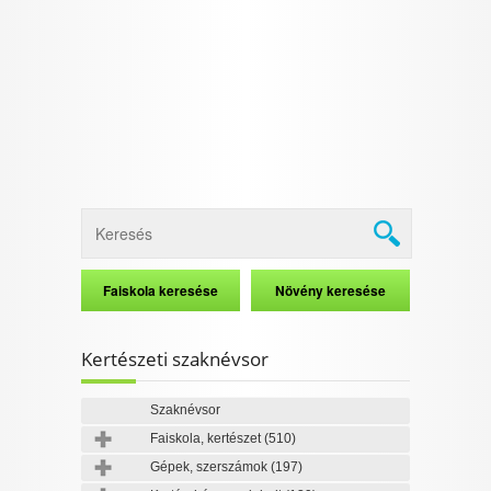
I want to allow Google to enable storage
related to security, including authentication
functionality and fraud prevention, and other
user protection.
CONFIRM
Data Deletion
Data Access
Privacy Policy
Kertészeti szaknévsor
Szaknévsor
Faiskola, kertészet
(510)
Gépek, szerszámok
(197)