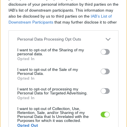
Felhasználónév
Bejelentkezés
disclosure of your personal information by third parties on the
IAB’s list of downstream participants. This information may
faiskola.hu
Jelszó
also be disclosed by us to third parties on the
IAB’s List of
Downstream Participants
that may further disclose it to other
Kertészeti, kerti termékek és szolgáltatások térképes
Emlékezzen
third parties.
szaknévsora
Please note that this website/app uses one or more Google
Personal Data Processing Opt Outs
rám
services and may gather and store information including but
not limited to your visit or usage behaviour. You may click to
I want to opt-out of the Sharing of my
CÍMLAP
personal data.
Elfelejtette jelszavát?
Elfelejtette felhasználónevét?
grant or deny consent to Google and its third-party tags to
Opted In
Regisztráció
use your data for below specified purposes in below Google
consent section.
MI A FAISKOLA.HU?
I want to opt-out of the Sale of my
Personal Data.
Opted In
KERTÉSZ ÉS KERTÉSZET REGISZTRÁCIÓ
I want to opt-out of processing my
Personal Data for Targeted Advertising.
Opted In
NÖVÉNYKATALÓGUS
I want to opt-out of Collection, Use,
Retention, Sale, and/or Sharing of my
Personal Data that Is Unrelated with the
Purposes for which it was collected.
Opted Out