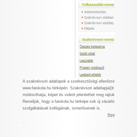
A szaknévsori adatlapok a szerkesztőségi ellenőrzés után, a kit
www.faiskola.hu térképén. Szaknévsori adatlapja(i)t és a választ
módosíthatja, képet és videót jelentethet meg rajtuk, aktualizálh
Reméljük, hogy a faiskola.hu térképe sok új vásárlót és megrend
szolgáltatásait kollégáinak, ismerőseinek is.
Regisztráció >>
.