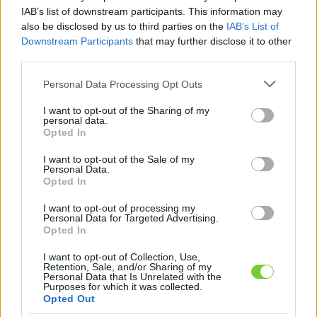
Felhasználónév
Bejelentkezés
IAB’s list of downstream participants. This information may
also be disclosed by us to third parties on the
IAB’s List of
faiskola.hu
Jelszó
Downstream Participants
that may further disclose it to other
third parties.
Kertészeti, kerti termékek és szolgáltatások térképes
Emlékezzen
szaknévsora
Please note that this website/app uses one or more Google
Personal Data Processing Opt Outs
services and may gather and store information including but
rám
not limited to your visit or usage behaviour. You may click to
I want to opt-out of the Sharing of my
personal data.
grant or deny consent to Google and its third-party tags to
Opted In
CÍMLAP
Elfelejtette jelszavát?
Elfelejtette felhasználónevét?
use your data for below specified purposes in below Google
Regisztráció
consent section.
I want to opt-out of the Sale of my
Personal Data.
MI A FAISKOLA.HU?
Opted In
I want to opt-out of processing my
KERTÉSZ ÉS KERTÉSZET REGISZTRÁCIÓ
Personal Data for Targeted Advertising.
Opted In
NÖVÉNYKATALÓGUS
I want to opt-out of Collection, Use,
Retention, Sale, and/or Sharing of my
Personal Data that Is Unrelated with the
Purposes for which it was collected.
Útmutató a regisztrációhoz
Opted Out
és a szaknévsori adatlap
kitöltéséhez