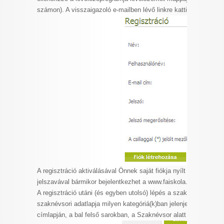
számon). A visszaigazoló e-mailben lévő linkre kattintva aktiválh
A regisztráció aktiválásával Önnek saját fiókja nyílt a faiskola
jelszavával bármikor bejelentkezhet a www.faiskola.hu címen, é
A regisztráció utáni (és egyben utolsó) lépés a szaknévsori adatl
szaknévsori adatlapja milyen kategóriá(k)ban jelenjen majd meg.
címlapján, a bal felső sarokban, a Szaknévsor alatt látható mapp