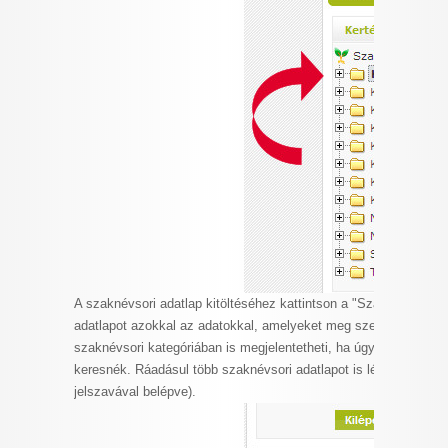
A szaknévsori adatlap kitöltéséhez kattintson a "Szaknévsori adat
adatlapot azokkal az adatokkal, amelyeket meg szeretne jelente
szaknévsori kategóriában is megjelentetheti, ha úgy gondolja, h
keresnék. Ráadásul több szaknévsori adatlapot is létrehozhat (a
jelszavával belépve).