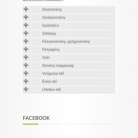
Dísznövény
Szobanövény
Gyümölcs
Zöldség
Fűszernövény, gyógynövény
Fényigény
Szín
Növény magasság
Virágzási idő
Érési idő
Ültetési idő
FACEBOOK