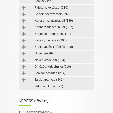
Szaknévsor
Faiskola, kertészet
(510)
Gépek, szerszámok
(197)
Kertáruház, gazdabolt
(139)
Kertberendezés, bútor
(367)
Kertépítés, kertápolás
(717)
Kerti tó, medence
(393)
Kerttervezés, tájépítés
(310)
Növények
(690)
Növényvédelem
(164)
Öntözés, víztechnika
(610)
Szaktanácsadás
(294)
Talaj, tápanyag
(341)
Vetőmag, fűmag
(97)
KERESS növényt
1573 növény listázása »