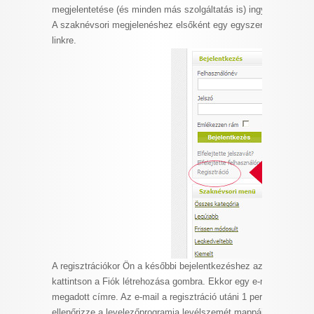
megjelentetése (és minden más szolgáltatás is) ingyenes.
I want to allow Google to enable storage
A szaknévsori megjelenéshez elsőként egy egyszerű regisztráci
related to security, including authentication
linkre.
functionality and fraud prevention, and other
user protection.
CONFIRM
Data Deletion
Data Access
Privacy Policy
A regisztrációkor Ön a későbbi bejelentkezéshez azonosítót és jel
kattintson a Fiók létrehozása gombra. Ekkor egy e-mailt küldünk 
megadott címre. Az e-mail a regisztráció utáni 1 percben megér
ellenőrizze a levelezőprogramja levélszemét mappáját, vagy hív