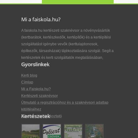
Mi a faiskola.hu?
A faiskola.hu kertészeti szaknévsor a növényvásárlók
(kertbarátok, kertészkedők, kertépítők) és a kertépítési
szolgáltatást igénybe vevők (kerttulajdonosok,
építkezők, társasházak) tájékoztatására szolgál. Segít a
kertészetek és kerti szolgáltatók megtalálásában,
Gyorslinkek
kiválasztásában.
Kerti blog
Címlap
Mi a Faiskola.hu?
Kertészeti szaknévsor
Útmutató a regisztrációhoz és a szaknévsori adatlap
kitöltéséhez
Kertészetek
Adatkezelési tájékoztató