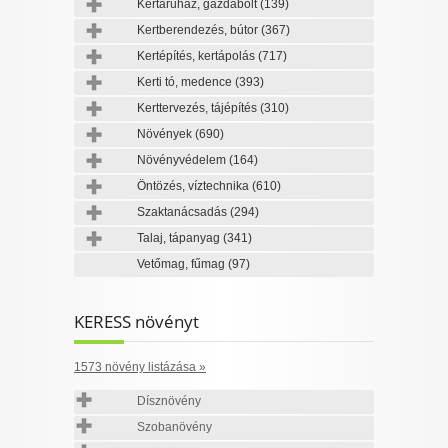
Kertáruház, gazdabolt
(139)
Kertberendezés, bútor
(367)
Kertépítés, kertápolás
(717)
Kerti tó, medence
(393)
Kerttervezés, tájépítés
(310)
Növények
(690)
Növényvédelem
(164)
Öntözés, víztechnika
(610)
Szaktanácsadás
(294)
Talaj, tápanyag
(341)
Vetőmag, fűmag
(97)
KERESS növényt
1573 növény listázása »
Dísznövény
Szobanövény