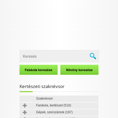
I want to allow Google to enable storage
related to security, including authentication
functionality and fraud prevention, and other
user protection.
CONFIRM
Data Deletion
Data Access
Privacy Policy
Kertészeti szaknévsor
Szaknévsor
Faiskola, kertészet
(510)
Gépek, szerszámok
(197)