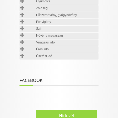
Gyümölcs
Zöldség
Fűszernövény, gyógynövény
Fényigény
Szín
Növény magasság
Virágzási idő
Érési idő
Ültetési idő
FACEBOOK
Hírlevél