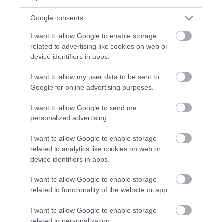
5
5
Google consents
5
5
7
7
6
6
16
I want to allow Google to enable storage
16
7
9
7
9
related to advertising like cookies on web or
3
12
12
3
6
6
143
143
device identifiers in apps.
14
14
4
4
4
4
2
2
2
13
13
2
6
6
I want to allow my user data to be sent to
4
4
14
14
7
7
Google for online advertising purposes.
5
5
2
2
8
8
I want to allow Google to send me
2
2
2
2
2
2
personalized advertising.
2
2
3
3
12
12
I want to allow Google to enable storage
10
10
related to analytics like cookies on web or
device identifiers in apps.
I want to allow Google to enable storage
related to functionality of the website or app.
I want to allow Google to enable storage
related to personalization.