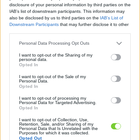
Felhasználónév
Bejelentkezés
disclosure of your personal information by third parties on the
IAB’s list of downstream participants. This information may
faiskola.hu
Jelszó
also be disclosed by us to third parties on the
IAB’s List of
Downstream Participants
that may further disclose it to other
Kertészeti, kerti termékek és szolgáltatások térképes
Emlékezzen
third parties.
szaknévsora
Please note that this website/app uses one or more Google
Personal Data Processing Opt Outs
rám
services and may gather and store information including but
not limited to your visit or usage behaviour. You may click to
I want to opt-out of the Sharing of my
CÍMLAP
personal data.
Elfelejtette jelszavát?
Elfelejtette felhasználónevét?
grant or deny consent to Google and its third-party tags to
Opted In
Regisztráció
use your data for below specified purposes in below Google
consent section.
MI A FAISKOLA.HU?
I want to opt-out of the Sale of my
Personal Data.
Opted In
KERTÉSZ ÉS KERTÉSZET REGISZTRÁCIÓ
I want to opt-out of processing my
Personal Data for Targeted Advertising.
Opted In
NÖVÉNYKATALÓGUS
I want to opt-out of Collection, Use,
Retention, Sale, and/or Sharing of my
Personal Data that Is Unrelated with the
Purposes for which it was collected.
Opted Out