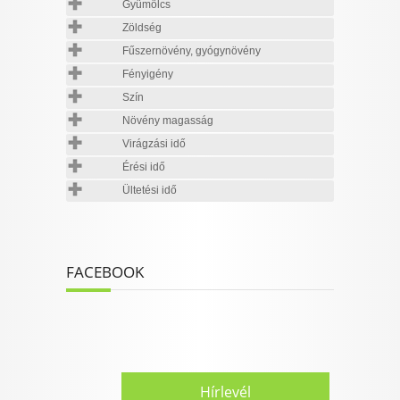
Gyümölcs
Zöldség
Fűszernövény, gyógynövény
Fényigény
Szín
Növény magasság
Virágzási idő
Érési idő
Ültetési idő
FACEBOOK
Hírlevél