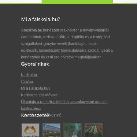
Mi a faiskola.hu?
A faiskola.hu kertészeti szaknévsor a növényvásárlók
(kertbarátok, kertészkedők, kertépítők) és a kertépítési
szolgáltatást igénybe vevők (kerttulajdonosok,
építkezők, társasházak) tájékoztatására szolgál. Segít a
kertészetek és kerti szolgáltatók megtalálásában,
Gyorslinkek
kiválasztásában.
Kerti blog
Címlap
Mi a Faiskola.hu?
Kertészeti szaknévsor
Útmutató a regisztrációhoz és a szaknévsori adatlap
kitöltéséhez
Kertészetek
Adatkezelési tájékoztató