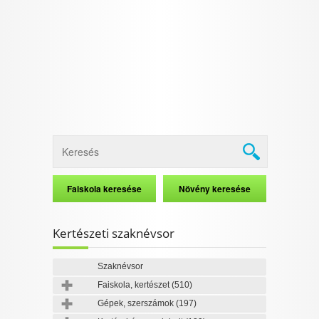
I want to allow Google to enable storage
related to security, including authentication
functionality and fraud prevention, and other
user protection.
CONFIRM
Data Deletion
Data Access
Privacy Policy
Kertészeti szaknévsor
Szaknévsor
Faiskola, kertészet
(510)
Gépek, szerszámok
(197)