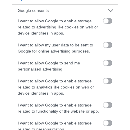
5
5
Google consents
5
5
7
7
6
6
16
I want to allow Google to enable storage
16
7
9
7
9
related to advertising like cookies on web or
3
12
12
3
6
6
143
143
device identifiers in apps.
14
14
4
4
4
4
2
2
2
13
13
2
6
6
I want to allow my user data to be sent to
4
4
14
14
7
7
Google for online advertising purposes.
5
5
2
2
8
8
I want to allow Google to send me
2
2
2
2
2
2
personalized advertising.
2
2
3
3
12
12
I want to allow Google to enable storage
10
10
related to analytics like cookies on web or
device identifiers in apps.
I want to allow Google to enable storage
related to functionality of the website or app.
I want to allow Google to enable storage
related to personalization.