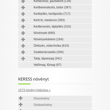
Kertáruház, gazdabolt
(139)
Kertberendezés, bútor
(367)
Kertépítés, kertápolás
(717)
Kerti tó, medence
(393)
Kerttervezés, tájépítés
(310)
Növények
(690)
Növényvédelem
(164)
Öntözés, víztechnika
(610)
Szaktanácsadás
(294)
Talaj, tápanyag
(341)
Vetőmag, fűmag
(97)
KERESS növényt
1573 növény listázása »
Dísznövény
Szobanövény