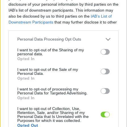
Felhasználónév
Bejelentkezés
disclosure of your personal information by third parties on the
IAB’s list of downstream participants. This information may
faiskola.hu
Jelszó
also be disclosed by us to third parties on the
IAB’s List of
Downstream Participants
that may further disclose it to other
Kertészeti, kerti termékek és szolgáltatások térképes
Emlékezzen
third parties.
szaknévsora
Please note that this website/app uses one or more Google
Personal Data Processing Opt Outs
rám
services and may gather and store information including but
not limited to your visit or usage behaviour. You may click to
I want to opt-out of the Sharing of my
CÍMLAP
personal data.
Elfelejtette jelszavát?
Elfelejtette felhasználónevét?
grant or deny consent to Google and its third-party tags to
Opted In
Regisztráció
use your data for below specified purposes in below Google
consent section.
MI A FAISKOLA.HU?
I want to opt-out of the Sale of my
Personal Data.
Opted In
KERTÉSZ ÉS KERTÉSZET REGISZTRÁCIÓ
I want to opt-out of processing my
Personal Data for Targeted Advertising.
Opted In
NÖVÉNYKATALÓGUS
I want to opt-out of Collection, Use,
Retention, Sale, and/or Sharing of my
Personal Data that Is Unrelated with the
Purposes for which it was collected.
Opted Out