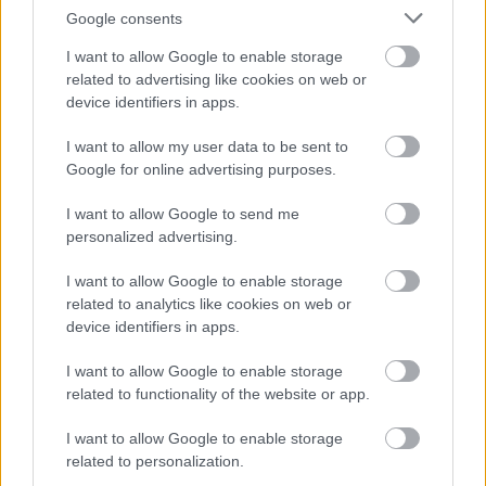
Google consents
I want to allow Google to enable storage
related to advertising like cookies on web or
device identifiers in apps.
5
5
I want to allow my user data to be sent to
3
3
Google for online advertising purposes.
22
22
11
11
I want to allow Google to send me
11
11
personalized advertising.
3
3
3
3
6
6
2
2
I want to allow Google to enable storage
5
5
related to analytics like cookies on web or
device identifiers in apps.
2
2
I want to allow Google to enable storage
related to functionality of the website or app.
I want to allow Google to enable storage
related to personalization.
Szaknévsori tagok száma ebben a kategóriában: 97