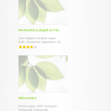
Kertkultúra (Zaják és Tár..
Jász-Nagykun-Szolnok megye,
5100, Jászberény, Nagykátai u. 30.
Mátra-Kert
Heves megye, 3200, Gyöngyös-
Farkasmály, Farkasmály