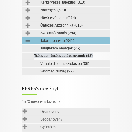
Kerttervezés, tájépítés
(310)
Növények
(690)
Növényvédelem
(164)
Öntözés, víztechnika
(610)
Szaktanácsadás
(294)
Talaj, tápanyag
(341)
Talajtakaró anyagok
(75)
Trágya, műtrágya, tápanyagok
(98)
Virágföld, termesztőközeg
(86)
Vetőmag, fűmag
(97)
KERESS növényt
1573 növény listázása »
Dísznövény
Szobanövény
Gyümölcs