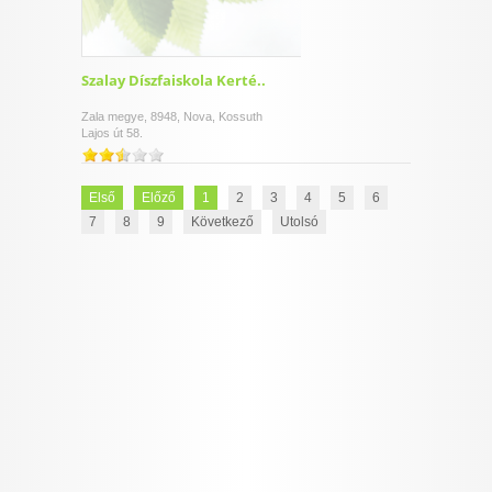
Szalay Díszfaiskola Kerté..
Zala megye, 8948, Nova, Kossuth
Lajos út 58.
Első
Előző
1
2
3
4
5
6
7
8
9
Következő
Utolsó