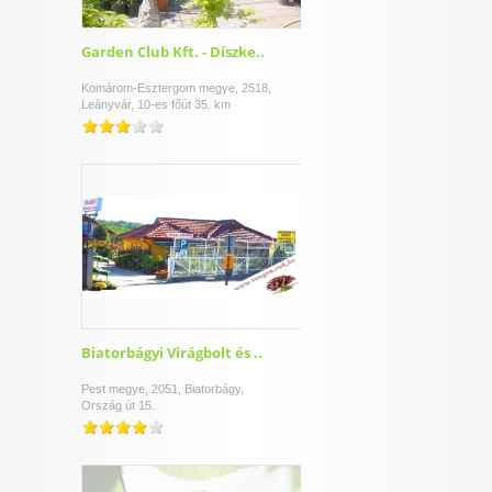
Garden Club Kft. - Díszke..
Komárom-Esztergom megye, 2518,
Leányvár, 10-es főút 35. km
Biatorbágyi Virágbolt és ..
Pest megye, 2051, Biatorbágy,
Ország út 15.