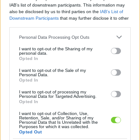
Felhasználónév
Bejelentkezés
IAB’s list of downstream participants. This information may
also be disclosed by us to third parties on the
IAB’s List of
faiskola.hu
Jelszó
Downstream Participants
that may further disclose it to other
third parties.
Kertészeti, kerti termékek és szolgáltatások térképes
Emlékezzen
szaknévsora
Please note that this website/app uses one or more Google
Personal Data Processing Opt Outs
services and may gather and store information including but
rám
not limited to your visit or usage behaviour. You may click to
I want to opt-out of the Sharing of my
personal data.
grant or deny consent to Google and its third-party tags to
Opted In
CÍMLAP
Elfelejtette jelszavát?
Elfelejtette felhasználónevét?
use your data for below specified purposes in below Google
Regisztráció
consent section.
I want to opt-out of the Sale of my
Personal Data.
MI A FAISKOLA.HU?
Opted In
I want to opt-out of processing my
KERTÉSZ ÉS KERTÉSZET REGISZTRÁCIÓ
Personal Data for Targeted Advertising.
Opted In
NÖVÉNYKATALÓGUS
I want to opt-out of Collection, Use,
Retention, Sale, and/or Sharing of my
Personal Data that Is Unrelated with the
Purposes for which it was collected.
Trágya, műtrágya,
Opted Out
tápanyagok