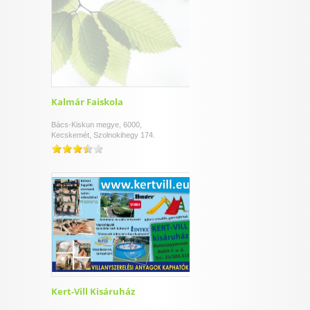
Kalmár Faiskola
Bács-Kiskun megye, 6000,
Kecskemét, Szolnokihegy 174.
Kert-Vill Kisáruház