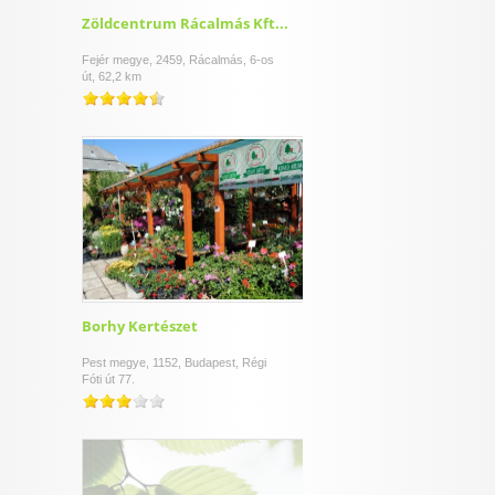
Zöldcentrum Rácalmás Kft...
Fejér megye, 2459, Rácalmás, 6-os
út, 62,2 km
Borhy Kertészet
Pest megye, 1152, Budapest, Régi
Fóti út 77.