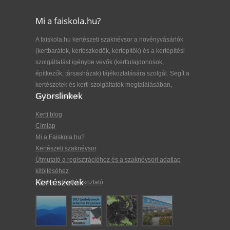
Mi a faiskola.hu?
A faiskola.hu kertészeti szaknévsor a növényvásárlók
(kertbarátok, kertészkedők, kertépítők) és a kertépítési
szolgáltatást igénybe vevők (kerttulajdonosok,
építkezők, társasházak) tájékoztatására szolgál. Segít a
kertészetek és kerti szolgáltatók megtalálásában,
Gyorslinkek
kiválasztásában.
Kerti blog
Címlap
Mi a Faiskola.hu?
Kertészeti szaknévsor
Útmutató a regisztrációhoz és a szaknévsori adatlap
kitöltéséhez
Kertészetek
Adatkezelési tájékoztató