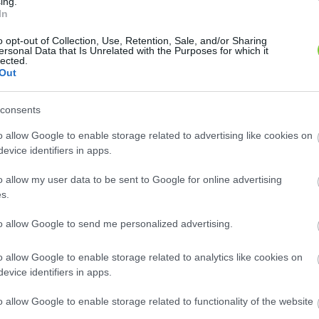
ing.
In
3
3
5
5
3
3
o opt-out of Collection, Use, Retention, Sale, and/or Sharing
2
2
ersonal Data that Is Unrelated with the Purposes for which it
2
2
lected.
5
5
Out
consents
o allow Google to enable storage related to advertising like cookies on
evice identifiers in apps.
n: 145
Szaknévsori adatlap létrehozása
o allow my user data to be sent to Google for online advertising
s.
to allow Google to send me personalized advertising.
o allow Google to enable storage related to analytics like cookies on
evice identifiers in apps.
entrum Rácalmás Kft...
H. Garden
o allow Google to enable storage related to functionality of the website
egye, 2459, Rácalmás, 6-os
Pest megye, 2131, Göd, Kodály
2 km
Zoltán u. 13/A