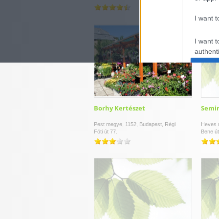
I want t
I want t
authenti
Borhy Kertészet
Semir
Pest megye, 1152, Budapest, Régi
Heves 
Fóti út 77.
Bene út