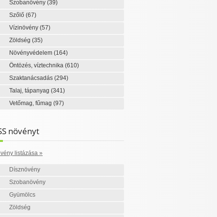
Szobanövény
(39)
Szőlő
(67)
Vízinövény
(57)
Zöldség
(35)
Növényvédelem
(164)
Öntözés, víztechnika
(610)
Szaktanácsadás
(294)
Talaj, tápanyag
(341)
Vetőmag, fűmag
(97)
SS növényt
vény listázása »
Dísznövény
Szobanövény
Gyümölcs
Zöldség