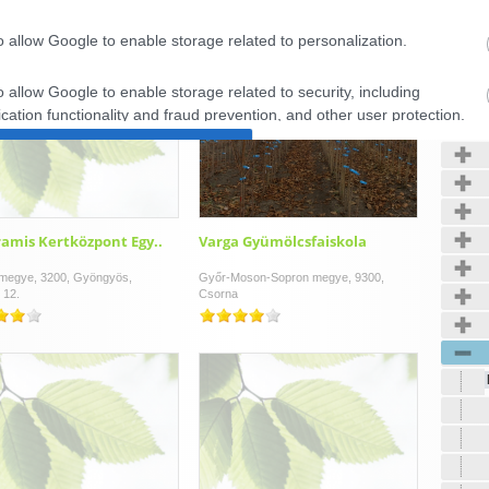
o allow Google to enable storage related to personalization.
Kerté
o allow Google to enable storage related to security, including
cation functionality and fraud prevention, and other user protection.
CONFIRM
Data Deletion
Data Access
Privacy Policy
amis Kertközpont Egy..
Varga Gyümölcsfaiskola
megye, 3200, Gyöngyös,
Győr-Moson-Sopron megye, 9300,
 12.
Csorna