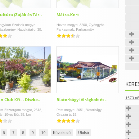
ultúra (Zaják és Tár..
Mátra-Kert
agykun-Szolnok megye,
Heves megye, 3200, Gyöngyös-
ászberény, Nagykátai u. 30.
Farkasmály, Farkasmály
KERE
1573 nö
n Club Kft. - Díszke..
Biatorbágyi Virágbolt és ..
m-Esztergom megye, 2518,
Pest megye, 2051, Biatorbágy,
r, 10-es főút 35. km
Ország út 15.
6
7
8
9
10
Következő
Utolsó