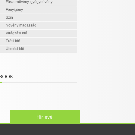
Fűszernövény, gyógynövény
Fényigény
Szín
Növény magasság
Virágzási idő
Érési idő
Ültetési idő
BOOK
Hírlevél