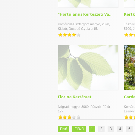
"Hortulanus Kertészeti Vá..
Kertk
Komárom-Esztergom megye, 2870,
Jász-N
Kisbér, Desseő Gyula u.15.
5100, J
Florina Kertészet
Garde
Nógrád megye, 3060, Pásztó, Fő út
Komáro
127.
Leányvá
Első
Előző
1
2
3
4
5