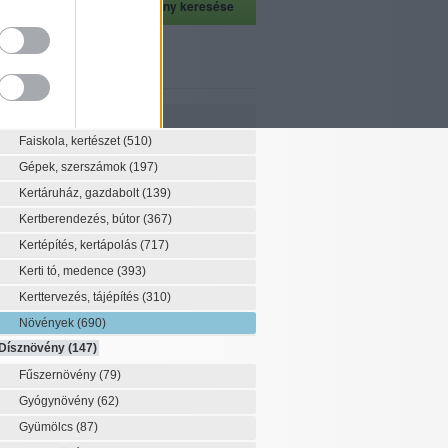
szeti szaknévsor
Szaknévsor
Faiskola, kertészet
(510)
Gépek, szerszámok
(197)
Kertáruház, gazdabolt
(139)
Kertberendezés, bútor
(367)
Kertépítés, kertápolás
(717)
Kerti tó, medence
(393)
Kerttervezés, tájépítés
(310)
Növények
(690)
Dísznövény
(147)
Fűszernövény
(79)
Gyógynövény
(62)
Gyümölcs
(87)