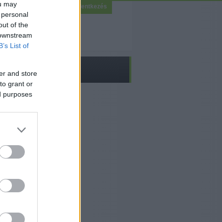
ou may
Bejelentkezés
 personal
out of the
 downstream
B’s List of
er and store
to grant or
ed purposes