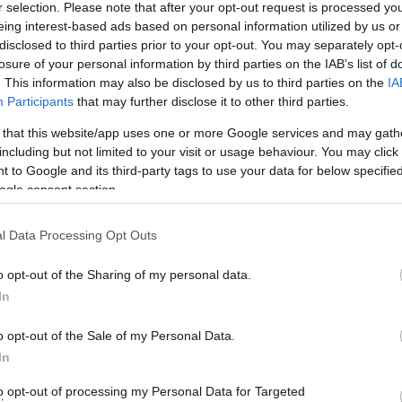
r selection. Please note that after your opt-out request is processed y
Jelszó
Emlékezzen rám
eing interest-based ads based on personal information utilized by us or
disclosed to third parties prior to your opt-out. You may separately opt-
nevét?
Regisztráció
losure of your personal information by third parties on the IAB’s list of
térképes szaknévsora
. This information may also be disclosed by us to third parties on the
IA
Participants
that may further disclose it to other third parties.
KERTÉSZ ÉS KERTÉSZET REGISZTRÁCIÓ
NÖVÉNYKATALÓGUS
 that this website/app uses one or more Google services and may gath
including but not limited to your visit or usage behaviour. You may click 
 to Google and its third-party tags to use your data for below specifi
ogle consent section.
l Data Processing Opt Outs
o opt-out of the Sharing of my personal data.
2
2
In
2
2
4
4
o opt-out of the Sale of my Personal Data.
2
2
8
8
32
32
18
18
In
to opt-out of processing my Personal Data for Targeted
3
3