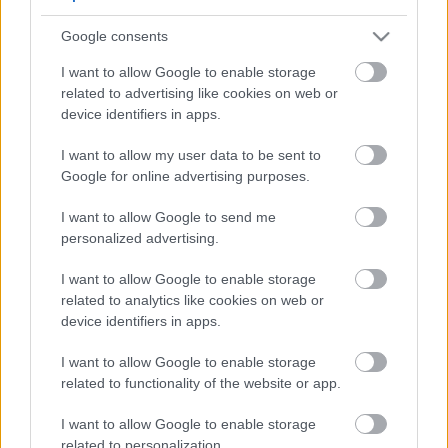
5
5
Google consents
5
5
7
7
6
6
16
I want to allow Google to enable storage
16
7
9
7
9
related to advertising like cookies on web or
3
12
12
3
6
6
143
143
device identifiers in apps.
14
14
4
4
4
4
2
2
2
13
13
2
6
6
I want to allow my user data to be sent to
4
4
14
14
7
7
Google for online advertising purposes.
5
5
2
2
8
8
I want to allow Google to send me
2
2
2
2
2
2
personalized advertising.
2
2
3
3
12
12
I want to allow Google to enable storage
10
10
related to analytics like cookies on web or
device identifiers in apps.
I want to allow Google to enable storage
related to functionality of the website or app.
I want to allow Google to enable storage
related to personalization.