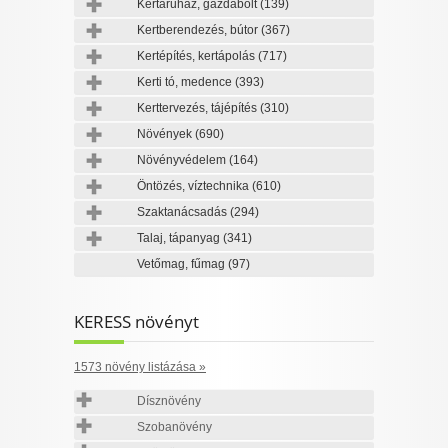
Kertáruház, gazdabolt
(139)
Kertberendezés, bútor
(367)
Kertépítés, kertápolás
(717)
Kerti tó, medence
(393)
Kerttervezés, tájépítés
(310)
Növények
(690)
Növényvédelem
(164)
Öntözés, víztechnika
(610)
Szaktanácsadás
(294)
Talaj, tápanyag
(341)
Vetőmag, fűmag
(97)
KERESS növényt
1573 növény listázása »
Dísznövény
Szobanövény