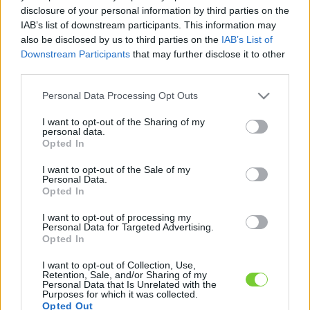
Felhasználónév
Bejelentkezés
disclosure of your personal information by third parties on the
IAB’s list of downstream participants. This information may
faiskola.hu
Jelszó
also be disclosed by us to third parties on the
IAB’s List of
Downstream Participants
that may further disclose it to other
Kertészeti, kerti termékek és szolgáltatások térképes
Emlékezzen
third parties.
szaknévsora
Please note that this website/app uses one or more Google
Personal Data Processing Opt Outs
rám
services and may gather and store information including but
not limited to your visit or usage behaviour. You may click to
I want to opt-out of the Sharing of my
CÍMLAP
personal data.
Elfelejtette jelszavát?
Elfelejtette felhasználónevét?
grant or deny consent to Google and its third-party tags to
Opted In
Regisztráció
use your data for below specified purposes in below Google
consent section.
MI A FAISKOLA.HU?
I want to opt-out of the Sale of my
Personal Data.
Opted In
KERTÉSZ ÉS KERTÉSZET REGISZTRÁCIÓ
I want to opt-out of processing my
Personal Data for Targeted Advertising.
Opted In
NÖVÉNYKATALÓGUS
I want to opt-out of Collection, Use,
Retention, Sale, and/or Sharing of my
Personal Data that Is Unrelated with the
Purposes for which it was collected.
Opted Out