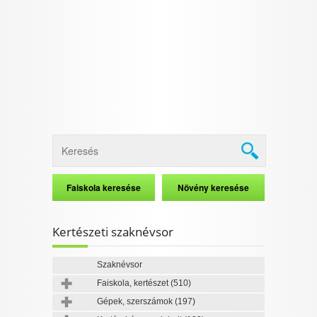
I want to allow Google to enable storage
related to security, including authentication
functionality and fraud prevention, and other
user protection.
CONFIRM
Data Deletion
Data Access
Privacy Policy
Kertészeti szaknévsor
Szaknévsor
Faiskola, kertészet
(510)
Gépek, szerszámok
(197)