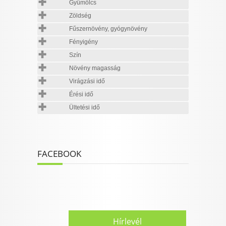
Gyümölcs
Zöldség
Fűszernövény, gyógynövény
Fényigény
Szín
Növény magasság
Virágzási idő
Érési idő
Ültetési idő
FACEBOOK
Hírlevél