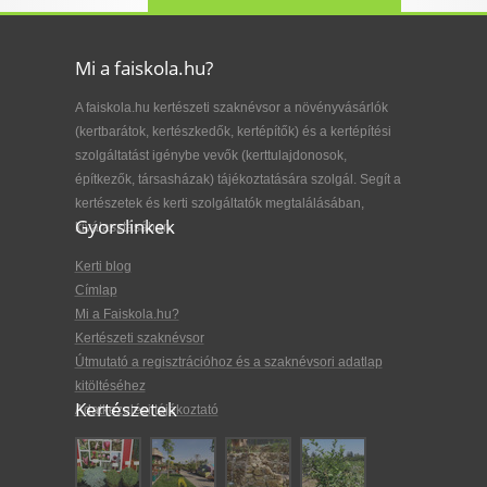
Mi a faiskola.hu?
A faiskola.hu kertészeti szaknévsor a növényvásárlók
(kertbarátok, kertészkedők, kertépítők) és a kertépítési
szolgáltatást igénybe vevők (kerttulajdonosok,
építkezők, társasházak) tájékoztatására szolgál. Segít a
kertészetek és kerti szolgáltatók megtalálásában,
Gyorslinkek
kiválasztásában.
Kerti blog
Címlap
Mi a Faiskola.hu?
Kertészeti szaknévsor
Útmutató a regisztrációhoz és a szaknévsori adatlap
kitöltéséhez
Kertészetek
Adatkezelési tájékoztató