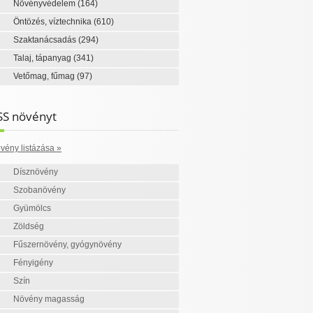
Növényvédelem
(164)
Öntözés, víztechnika
(610)
Szaktanácsadás
(294)
Talaj, tápanyag
(341)
Vetőmag, fűmag
(97)
SS növényt
vény listázása »
Dísznövény
Szobanövény
Gyümölcs
Zöldség
Fűszernövény, gyógynövény
Fényigény
Szín
Növény magasság