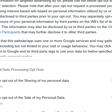
formation for targeted advertising by us, please use the below opt-out s
Jelszó
Emlékezzen rám
r selection. Please note that after your opt-out request is processed y
eing interest-based ads based on personal information utilized by us or
disclosed to third parties prior to your opt-out. You may separately opt-
nevét?
Regisztráció
losure of your personal information by third parties on the IAB’s list of
térképes szaknévsora
. This information may also be disclosed by us to third parties on the
IA
Participants
that may further disclose it to other third parties.
KERTÉSZ ÉS KERTÉSZET REGISZTRÁCIÓ
NÖVÉNYKATALÓGUS
 that this website/app uses one or more Google services and may gath
including but not limited to your visit or usage behaviour. You may click 
 to Google and its third-party tags to use your data for below specifi
ogle consent section.
l Data Processing Opt Outs
o opt-out of the Sharing of my personal data.
In
o opt-out of the Sale of my Personal Data.
9
9
In