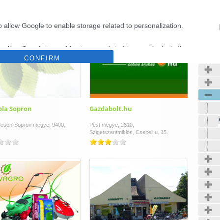
o allow Google to enable storage related to personalization.
Kerté
o allow Google to enable storage related to security, including
CONFIRM
cation functionality and fraud prevention, and other user protection.
Data Deletion
Data Access
Privacy Policy
ola Sopron
Gazdabolt.hu
oson-Sopron megye, 9400,
Pest megye, 2310,
Szigetszentmiklós, Csepeli u. 15.