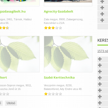
azdasagibolt.hu
Agrocity Gazdabolt
gye, 2461, Tárnok, Halász
Zala megye, 8900, Zalaegerszeg,
utca 66.
Kaszaházi u.21/A
KERE
1573 nö
kert
Szabó Kerttechnika
oson-Sopron megye, 9011,
Veszprém megye, 8230,
uszka Jenő út 16.
Balatonfüred, Ady Endre utca 48.
ő
Utolsó