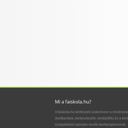
Mi a faiskola.hu?
A faiskola.hu kertészeti szaknévsor a növényvá
(kertbarátok, kertészkedők, kertépítők) és a kert
szolgáltatást igénybe vevők (kerttulajdonosok,