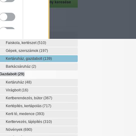
szeti szaknévsor
Szaknévsor
Faiskola, kertészet
(510)
Gépek, szerszámok
(197)
Kertáruház, gazdabolt
(139)
Barkácsáruház
(2)
Gazdabolt
(29)
Kertáruház
(48)
Virágbolt
(16)
Kertberendezés, bútor
(367)
Kertépítés, kertápolás
(717)
Kerti tó, medence
(393)
Kerttervezés, tájépítés
(310)
Növények
(690)