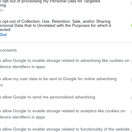
to opt-out of processing my Personal Data for Targeted
ing.
In
o opt-out of Collection, Use, Retention, Sale, and/or Sharing
ersonal Data that Is Unrelated with the Purposes for which it
lected.
Out
consents
o allow Google to enable storage related to advertising like cookies on
n: 28
Szaknévsori adatlap létrehozása
evice identifiers in apps.
o allow my user data to be sent to Google for online advertising
s.
to allow Google to send me personalized advertising.
o allow Google to enable storage related to analytics like cookies on
-Kert
Biatorbágyi Virágbolt és ..
evice identifiers in apps.
megye, 3200, Gyöngyös-
Pest megye, 2051, Biatorbágy,
o allow Google to enable storage related to functionality of the website
mály, Farkasmály
Ország út 15.