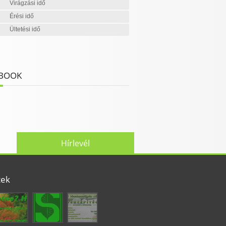
Virágzási idő
Érési idő
Ültetési idő
BOOK
Hírlevél
tek