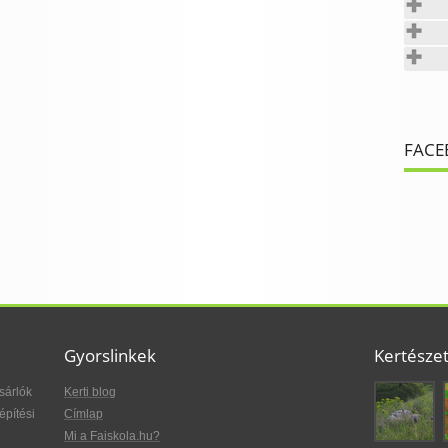
FACE
Gyorslinkek
Kertésze
sárlók
Kerti blog
építési
Címlap
Mi a Faiskola.hu?