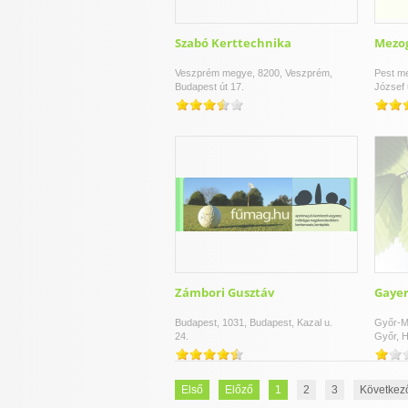
Szabó Kerttechnika
Mezog
Veszprém megye, 8200, Veszprém,
Pest me
Budapest út 17.
József 
Zámbori Gusztáv
Gayer
Budapest, 1031, Budapest, Kazal u.
Győr-M
24.
Győr, H
Első
Előző
1
2
3
Következ