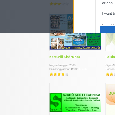
or app.
I want t
I want t
authenti
Kert-Vill Kisáruház
Faisk
Nógrád megye, 2660,
Győr-M
Balassagyarmat, Baltik F. u. 6.
Sopron