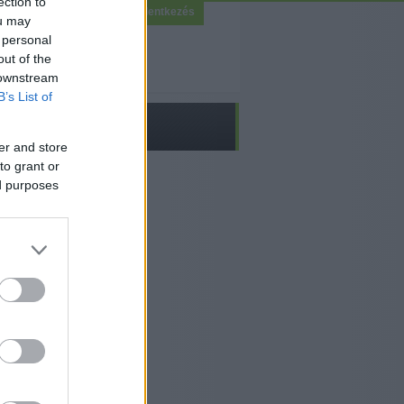
ection to
Bejelentkezés
ou may
 personal
out of the
 downstream
B’s List of
er and store
to grant or
ed purposes