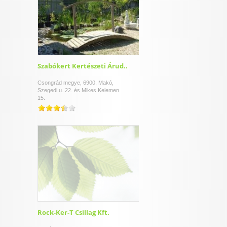
Szabókert Kertészeti Árud..
Csongrád megye, 6900, Makó,
Szegedi u. 22. és Mikes Kelemen
15.
Rock-Ker-T Csillag Kft.