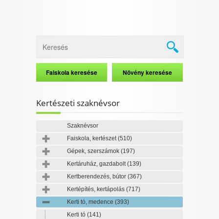
Kertészeti szaknévsor
Szaknévsor
Faiskola, kertészet
(510)
Gépek, szerszámok
(197)
Kertáruház, gazdabolt
(139)
Kertberendezés, bútor
(367)
Kertépítés, kertápolás
(717)
Kerti tó, medence
(393)
Kerti tó
(141)