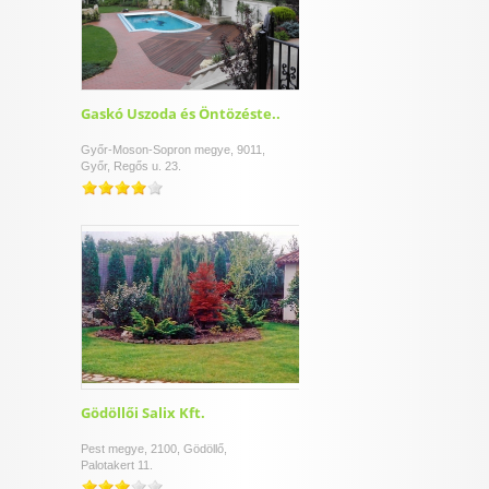
Gaskó Uszoda és Öntözéste..
Győr-Moson-Sopron megye, 9011,
Győr, Regős u. 23.
Gödöllői Salix Kft.
Pest megye, 2100, Gödöllő,
Palotakert 11.