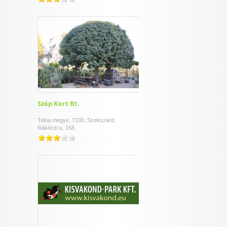
Szép Kert Bt.
Tolna megye, 7100, Szekszárd,
Rákóczi u. 158.