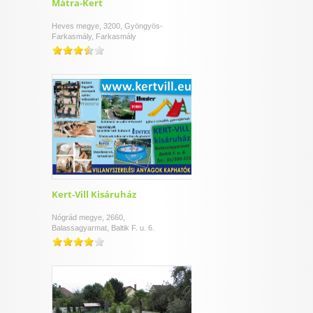
Mátra-Kert
Heves megye, 3200, Gyöngyös-
Farkasmály, Farkasmály
Kert-Vill Kisáruház
Nógrád megye, 2660,
Balassagyarmat, Baltik F. u. 6.