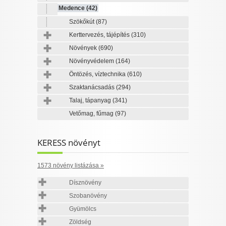
Medence
(42)
Szökőkút
(87)
Kerttervezés, tájépítés
(310)
Növények
(690)
Növényvédelem
(164)
Öntözés, víztechnika
(610)
Szaktanácsadás
(294)
Talaj, tápanyag
(341)
Vetőmag, fűmag
(97)
KERESS növényt
1573 növény listázása »
Dísznövény
Szobanövény
Gyümölcs
Zöldség