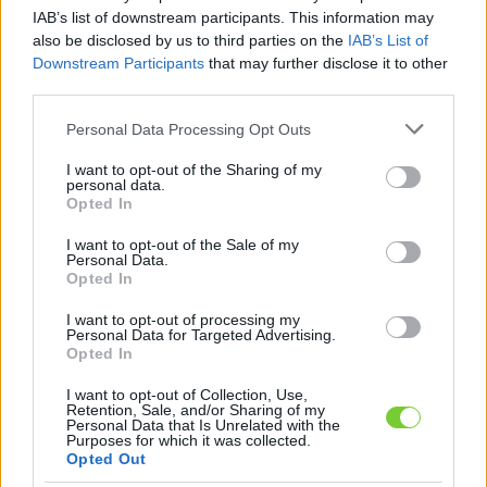
Felhasználónév
Bejelentkezés
IAB’s list of downstream participants. This information may
also be disclosed by us to third parties on the
IAB’s List of
faiskola.hu
Jelszó
Downstream Participants
that may further disclose it to other
third parties.
Kertészeti, kerti termékek és szolgáltatások térképes
Emlékezzen
szaknévsora
Please note that this website/app uses one or more Google
Personal Data Processing Opt Outs
services and may gather and store information including but
rám
not limited to your visit or usage behaviour. You may click to
I want to opt-out of the Sharing of my
personal data.
grant or deny consent to Google and its third-party tags to
Opted In
CÍMLAP
Elfelejtette jelszavát?
Elfelejtette felhasználónevét?
use your data for below specified purposes in below Google
Regisztráció
consent section.
I want to opt-out of the Sale of my
Personal Data.
MI A FAISKOLA.HU?
Opted In
I want to opt-out of processing my
KERTÉSZ ÉS KERTÉSZET REGISZTRÁCIÓ
Personal Data for Targeted Advertising.
Opted In
NÖVÉNYKATALÓGUS
I want to opt-out of Collection, Use,
Retention, Sale, and/or Sharing of my
Personal Data that Is Unrelated with the
Purposes for which it was collected.
Medence
Opted Out