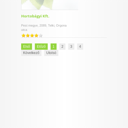
Hortobágyi Kft.
Pest megye, 2089, Telki, Orgona
utca
Első
Előző
1
2
3
4
Következő
Utolsó