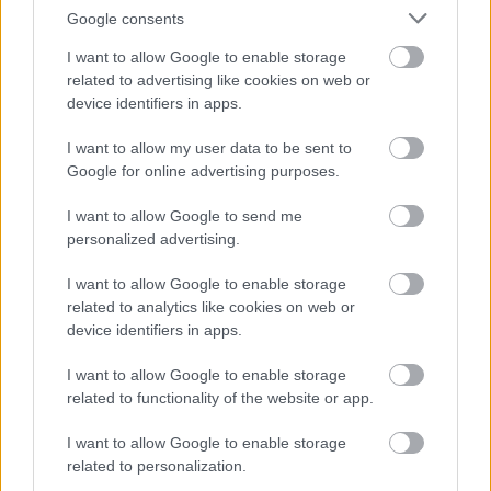
Google consents
I want to allow Google to enable storage
related to advertising like cookies on web or
device identifiers in apps.
I want to allow my user data to be sent to
2
2
6
6
6
6
Google for online advertising purposes.
5
3
3
5
I want to allow Google to send me
personalized advertising.
2
2
2
2
I want to allow Google to enable storage
related to analytics like cookies on web or
device identifiers in apps.
I want to allow Google to enable storage
related to functionality of the website or app.
I want to allow Google to enable storage
Szaknévsori tagok száma ebben a kategóriában: 42
related to personalization.
Szaknévsori adatlap létrehozása