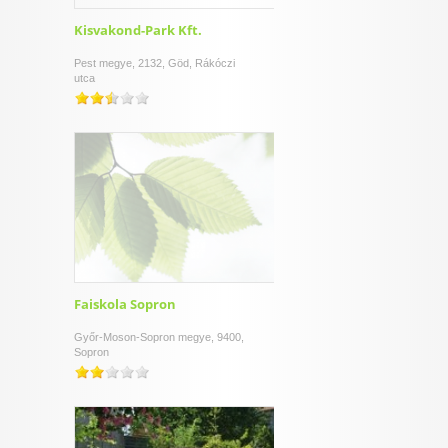
Kisvakond-Park Kft.
Pest megye, 2132, Göd, Rákóczi
utca
Faiskola Sopron
Győr-Moson-Sopron megye, 9400,
Sopron