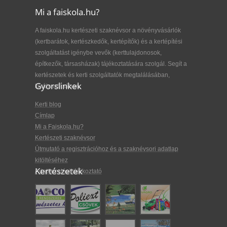
Mi a faiskola.hu?
A faiskola.hu kertészeti szaknévsor a növényvásárlók
(kertbarátok, kertészkedők, kertépítők) és a kertépítési
szolgáltatást igénybe vevők (kerttulajdonosok,
építkezők, társasházak) tájékoztatására szolgál. Segít a
kertészetek és kerti szolgáltatók megtalálásában,
Gyorslinkek
kiválasztásában.
Kerti blog
Címlap
Mi a Faiskola.hu?
Kertészeti szaknévsor
Útmutató a regisztrációhoz és a szaknévsori adatlap
kitöltéséhez
Kertészetek
Adatkezelési tájékoztató