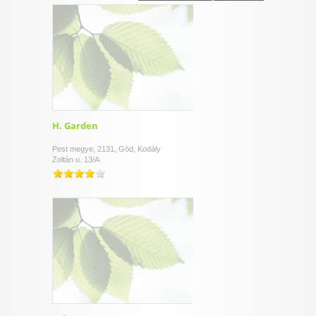
I want to allow Google to enable storage
related to security, including authentication
functionality and fraud prevention, and other
user protection.
CONFIRM
H. Garden
Pest megye, 2131, Göd, Kodály
Zoltán u. 13/A
Data Deletion
Data Access
Privacy Policy