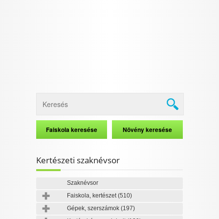
I want to allow Google to enable storage
related to security, including authentication
functionality and fraud prevention, and other
user protection.
CONFIRM
Data Deletion
Data Access
Privacy Policy
Kertészeti szaknévsor
Szaknévsor
Faiskola, kertészet
(510)
Gépek, szerszámok
(197)