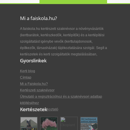
Mi a faiskola.hu?
A faiskola.hu kertészeti szaknévsor a növényvásárlók
(kertbarátok, kertészkedők, kertépítők) és a kertépítési
szolgáltatást igénybe vevők (kerttulajdonosok,
építkezők, társasházak) tájékoztatására szolgál. Segít a
kertészetek és kerti szolgáltatók megtalálásában,
Gyorslinkek
kiválasztásában.
Kerti blog
Címlap
Mi a Faiskola.hu?
Kertészeti szaknévsor
Útmutató a regisztrációhoz és a szaknévsori adatlap
kitöltéséhez
Kertészetek
Adatkezelési tájékoztató