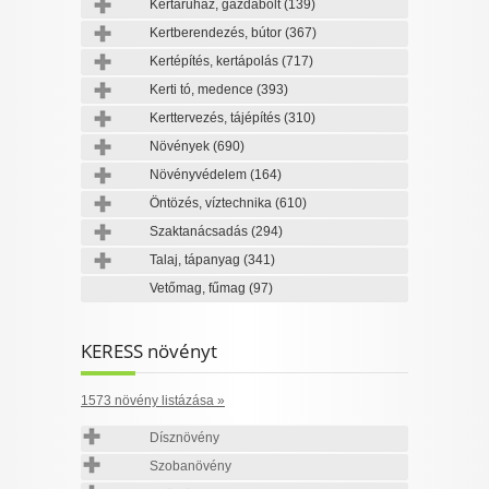
Kertáruház, gazdabolt
(139)
Kertberendezés, bútor
(367)
Kertépítés, kertápolás
(717)
Kerti tó, medence
(393)
Kerttervezés, tájépítés
(310)
Növények
(690)
Növényvédelem
(164)
Öntözés, víztechnika
(610)
Szaktanácsadás
(294)
Talaj, tápanyag
(341)
Vetőmag, fűmag
(97)
KERESS növényt
1573 növény listázása »
Dísznövény
Szobanövény