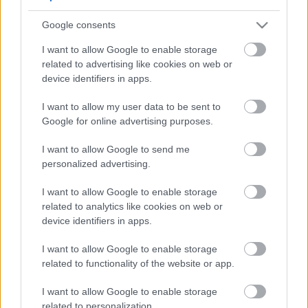
5
5
Google consents
5
5
7
7
6
6
16
I want to allow Google to enable storage
16
7
9
7
9
related to advertising like cookies on web or
3
12
12
3
6
6
143
143
device identifiers in apps.
14
14
4
4
4
4
2
2
2
13
13
2
6
6
I want to allow my user data to be sent to
4
4
14
14
7
7
Google for online advertising purposes.
5
5
2
2
8
8
I want to allow Google to send me
2
2
2
2
2
2
personalized advertising.
2
2
3
3
12
12
I want to allow Google to enable storage
10
10
related to analytics like cookies on web or
device identifiers in apps.
I want to allow Google to enable storage
related to functionality of the website or app.
I want to allow Google to enable storage
related to personalization.