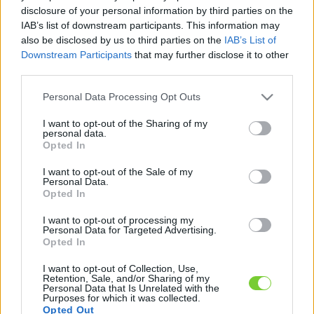
Felhasználónév
Bejelentkezés
disclosure of your personal information by third parties on the
IAB’s list of downstream participants. This information may
faiskola.hu
Jelszó
also be disclosed by us to third parties on the
IAB’s List of
Downstream Participants
that may further disclose it to other
Kertészeti, kerti termékek és szolgáltatások térképes
Emlékezzen
third parties.
szaknévsora
Please note that this website/app uses one or more Google
Personal Data Processing Opt Outs
rám
services and may gather and store information including but
not limited to your visit or usage behaviour. You may click to
I want to opt-out of the Sharing of my
CÍMLAP
personal data.
Elfelejtette jelszavát?
Elfelejtette felhasználónevét?
grant or deny consent to Google and its third-party tags to
Opted In
Regisztráció
use your data for below specified purposes in below Google
consent section.
MI A FAISKOLA.HU?
I want to opt-out of the Sale of my
Personal Data.
Opted In
KERTÉSZ ÉS KERTÉSZET REGISZTRÁCIÓ
I want to opt-out of processing my
Personal Data for Targeted Advertising.
Opted In
NÖVÉNYKATALÓGUS
I want to opt-out of Collection, Use,
Retention, Sale, and/or Sharing of my
Personal Data that Is Unrelated with the
Purposes for which it was collected.
Opted Out