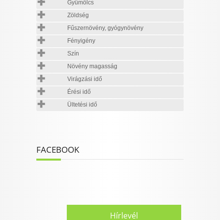
Gyümölcs
Zöldség
Fűszernövény, gyógynövény
Fényigény
Szín
Növény magasság
Virágzási idő
Érési idő
Ültetési idő
FACEBOOK
Hírlevél