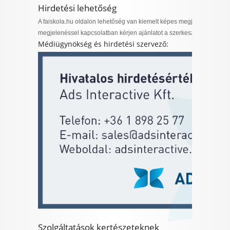
Hirdetési lehetőség
I want to allow Google to enable storage
related to security, including authentication
A faiskola.hu oldalon lehetőség van kiemelt képes megjelenések és 
functionality and fraud prevention, and other
megjelenéssel kapcsolatban kérjen ajánlatot a szerkesztőségtől.
user protection.
Médiügynökség és hirdetési szervező:
CONFIRM
Data Deletion
Data Access
Privacy Policy
Szolgáltatások kertészeteknek