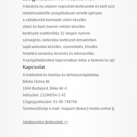
A faiskola.hu oldalon regisztrált kertészetek és kerti szolgáltatók az 
reklámszakértők szolgáltatásait vehetik igénybe:
a vállalkozást bemutató videó készítés
videó és flash banner reklám készítés
kertészeti szakfordítás 32 idegen nyelvre
szövegírás, lektorálás kertészeti témakörben
saját weboldal készítés, üzemeltetés, frissítés
hirdetési kampány tervezés és lebonyolítás
A szolgáltatásokkal kapcsolatban kérje a faiskola.hu ajánlatát.
Kapcsolat
A hobbiallat.hu kiadója és tárhelyszolgáltatója:
Média Online Bt.
1044 Budapest, Béke tér 4.
Adószám: 21196054-2-42
Cégjegyzékszám: 01-06-748766
Szerkesztőségi e-mail: magazin [kukac] media-online [pont] hu
Adatkezelési tájékoztató >>