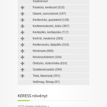
Szaknévsor
Faiskola, kertészet
(510)
Gépek, szerszámok
(197)
Kertáruház, gazdabolt
(139)
Kertberendezés, bútor
(367)
Kertépítés, kertápolás
(717)
Kerti tó, medence
(393)
Kerttervezés, tájépítés
(310)
Növények
(690)
Növényvédelem
(164)
Öntözés, víztechnika
(610)
Szaktanácsadás
(294)
Talaj, tápanyag
(341)
Vetőmag, fűmag
(97)
KERESS növényt
1573 növény listázása »