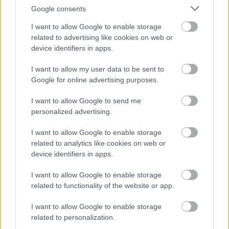
Google consents
A kertészeti szaknévsor a növényvásárlók (kertbarátok, kertészkedők, k
I want to allow Google to enable storage
igénybe vevők (kerttulajdonosok, építkezők, társasházak) tájékoztatás
related to advertising like cookies on web or
szolgáltatók megtalálásában, kiválasztásában.
device identifiers in apps.
Szeretne jelen lenni a szaknévsorban?
I want to allow my user data to be sent to
A kertészeti címtár a faiskolák, kertészetek, kertépítők és a kerthez
Google for online advertising purposes.
megjelenési lehetőséget.
A regisztráció és megjelenés ingyenes.
I want to allow Google to send me
Miért jó, ha regisztrál?
personalized advertising.
A szaknévsorba regisztráló kertészetek és kerti szolgáltatók közös me
I want to allow Google to enable storage
látogatottságot, forgalmat és további szolgáltatásokat kínál:
related to analytics like cookies on web or
A faiskola.hu 2000 óta ismert és keresett kerti címtár
device identifiers in apps.
Térképes és kulcsszavas keresési lehetőség
Az internetes keresőkben kiváló megtalálhatóság
I want to allow Google to enable storage
Bármikor, online módosítható adatlapok
related to functionality of the website or app.
Ingyenes szolgáltatás
Útmutató a regisztrációhoz »
I want to allow Google to enable storage
Regisztráció »
related to personalization.