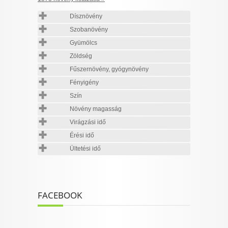
Dísznövény
Szobanövény
Gyümölcs
Zöldség
Fűszernövény, gyógynövény
Fényigény
Szín
Növény magasság
Virágzási idő
Érési idő
Ültetési idő
FACEBOOK