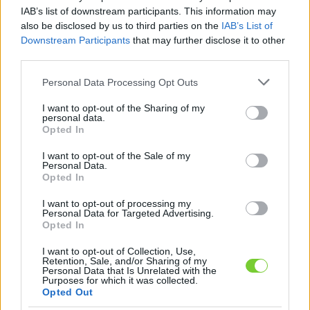
Felhasználónév
Bejelentkezés
IAB’s list of downstream participants. This information may
also be disclosed by us to third parties on the
IAB’s List of
faiskola.hu
Jelszó
Downstream Participants
that may further disclose it to other
third parties.
Kertészeti, kerti termékek és szolgáltatások térképes
Emlékezzen
szaknévsora
Please note that this website/app uses one or more Google
Personal Data Processing Opt Outs
services and may gather and store information including but
rám
not limited to your visit or usage behaviour. You may click to
I want to opt-out of the Sharing of my
personal data.
grant or deny consent to Google and its third-party tags to
Opted In
CÍMLAP
Elfelejtette jelszavát?
Elfelejtette felhasználónevét?
use your data for below specified purposes in below Google
Regisztráció
consent section.
I want to opt-out of the Sale of my
Personal Data.
MI A FAISKOLA.HU?
Opted In
I want to opt-out of processing my
KERTÉSZ ÉS KERTÉSZET REGISZTRÁCIÓ
Personal Data for Targeted Advertising.
Opted In
NÖVÉNYKATALÓGUS
I want to opt-out of Collection, Use,
Retention, Sale, and/or Sharing of my
Personal Data that Is Unrelated with the
Purposes for which it was collected.
Mi a Faiskola.hu?
Opted Out
Impresszum