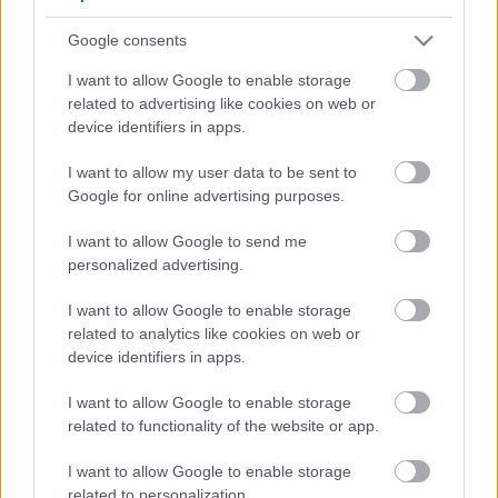
5
5
Google consents
5
5
7
7
6
6
16
I want to allow Google to enable storage
16
7
9
7
9
related to advertising like cookies on web or
3
12
12
3
6
6
143
143
device identifiers in apps.
14
14
4
4
4
4
2
2
2
13
13
2
6
6
I want to allow my user data to be sent to
4
4
14
14
7
7
Google for online advertising purposes.
5
5
2
2
8
8
I want to allow Google to send me
2
2
2
2
2
2
personalized advertising.
2
2
3
3
12
12
I want to allow Google to enable storage
10
10
related to analytics like cookies on web or
device identifiers in apps.
I want to allow Google to enable storage
related to functionality of the website or app.
I want to allow Google to enable storage
related to personalization.