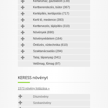
Kertáruház, gazdabolt
(139)
Kertberendezés, bútor
(367)
Kertépítés, kertápolás
(717)
Kerti tó, medence
(393)
Kerttervezés, tájépítés
(310)
Növények
(690)
Növényvédelem
(164)
Öntözés, víztechnika
(610)
Szaktanácsadás
(294)
Talaj, tápanyag
(341)
Vetőmag, fűmag
(97)
KERESS növényt
1573 növény listázása »
Dísznövény
Szobanövény