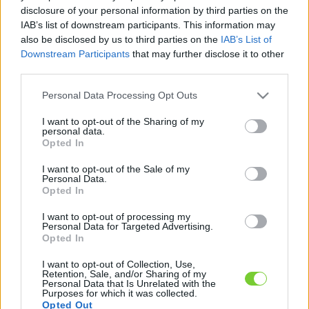
Felhasználónév
Bejelentkezés
disclosure of your personal information by third parties on the
IAB’s list of downstream participants. This information may
faiskola.hu
Jelszó
also be disclosed by us to third parties on the
IAB’s List of
Downstream Participants
that may further disclose it to other
Kertészeti, kerti termékek és szolgáltatások térképes
Emlékezzen
third parties.
szaknévsora
Please note that this website/app uses one or more Google
Personal Data Processing Opt Outs
rám
services and may gather and store information including but
not limited to your visit or usage behaviour. You may click to
I want to opt-out of the Sharing of my
CÍMLAP
personal data.
Elfelejtette jelszavát?
Elfelejtette felhasználónevét?
grant or deny consent to Google and its third-party tags to
Opted In
Regisztráció
use your data for below specified purposes in below Google
consent section.
MI A FAISKOLA.HU?
I want to opt-out of the Sale of my
Personal Data.
Opted In
KERTÉSZ ÉS KERTÉSZET REGISZTRÁCIÓ
I want to opt-out of processing my
Personal Data for Targeted Advertising.
Opted In
NÖVÉNYKATALÓGUS
I want to opt-out of Collection, Use,
Retention, Sale, and/or Sharing of my
Personal Data that Is Unrelated with the
Purposes for which it was collected.
Opted Out