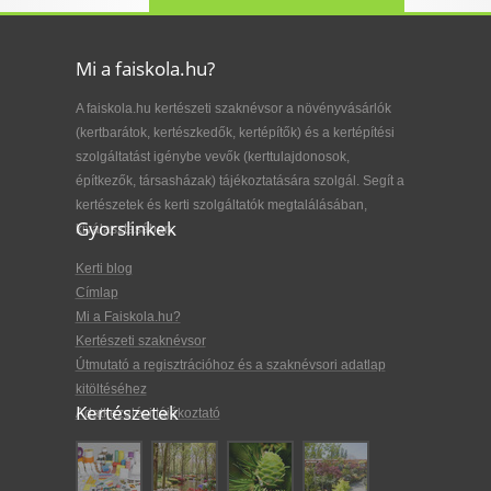
Mi a faiskola.hu?
A faiskola.hu kertészeti szaknévsor a növényvásárlók
(kertbarátok, kertészkedők, kertépítők) és a kertépítési
szolgáltatást igénybe vevők (kerttulajdonosok,
építkezők, társasházak) tájékoztatására szolgál. Segít a
kertészetek és kerti szolgáltatók megtalálásában,
Gyorslinkek
kiválasztásában.
Kerti blog
Címlap
Mi a Faiskola.hu?
Kertészeti szaknévsor
Útmutató a regisztrációhoz és a szaknévsori adatlap
kitöltéséhez
Kertészetek
Adatkezelési tájékoztató