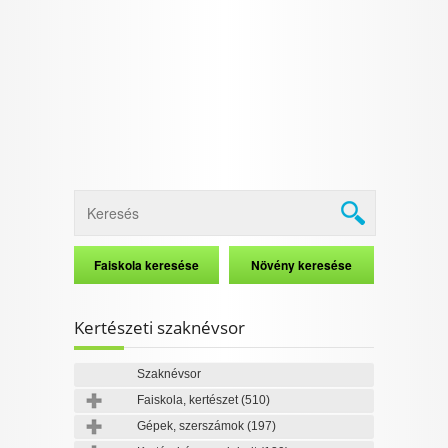
I want to allow Google to enable storage
related to security, including authentication
functionality and fraud prevention, and other
user protection.
CONFIRM
Data Deletion
Data Access
Privacy Policy
Kertészeti szaknévsor
Szaknévsor
Faiskola, kertészet
(510)
Gépek, szerszámok
(197)