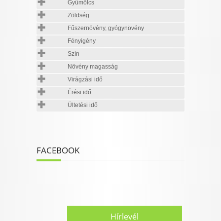
Gyümölcs
Zöldség
Fűszernövény, gyógynövény
Fényigény
Szín
Növény magasság
Virágzási idő
Érési idő
Ültetési idő
FACEBOOK
Hírlevél