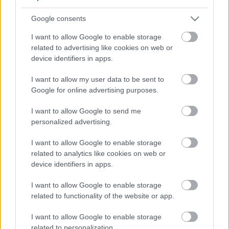
5
5
Google consents
5
5
7
7
6
6
16
I want to allow Google to enable storage
16
7
9
7
9
related to advertising like cookies on web or
3
12
12
3
6
6
143
143
device identifiers in apps.
14
14
4
4
4
4
2
2
2
13
13
2
6
6
I want to allow my user data to be sent to
4
4
14
14
7
7
Google for online advertising purposes.
5
5
2
2
8
8
I want to allow Google to send me
2
2
2
2
2
2
personalized advertising.
2
2
3
3
12
12
I want to allow Google to enable storage
10
10
related to analytics like cookies on web or
device identifiers in apps.
I want to allow Google to enable storage
related to functionality of the website or app.
I want to allow Google to enable storage
related to personalization.