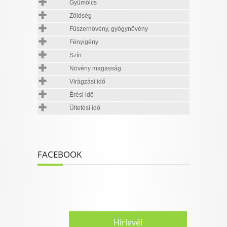
Gyümölcs
Zöldség
Fűszernövény, gyógynövény
Fényigény
Szín
Növény magasság
Virágzási idő
Érési idő
Ültetési idő
FACEBOOK
Hírlevél