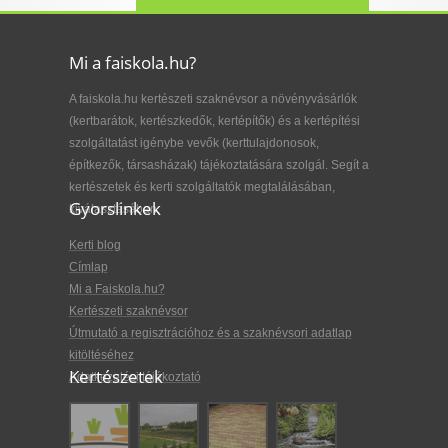
Mi a faiskola.hu?
A faiskola.hu kertészeti szaknévsor a növényvásárlók
(kertbarátok, kertészkedők, kertépítők) és a kertépítési
szolgáltatást igénybe vevők (kerttulajdonosok,
építkezők, társasházak) tájékoztatására szolgál. Segít a
kertészetek és kerti szolgáltatók megtalálásában,
Gyorslinkek
kiválasztásában.
Kerti blog
Címlap
Mi a Faiskola.hu?
Kertészeti szaknévsor
Útmutató a regisztrációhoz és a szaknévsori adatlap
kitöltéséhez
Kertészetek
Adatkezelési tájékoztató