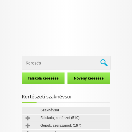
I want to allow Google to enable storage
related to security, including authentication
functionality and fraud prevention, and other
user protection.
CONFIRM
Data Deletion
Data Access
Privacy Policy
Kertészeti szaknévsor
Szaknévsor
Faiskola, kertészet
(510)
Gépek, szerszámok
(197)