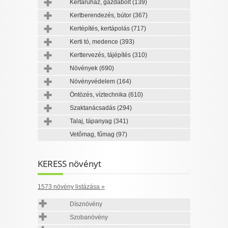
Kertáruház, gazdabolt
(139)
Kertberendezés, bútor
(367)
Kertépítés, kertápolás
(717)
Kerti tó, medence
(393)
Kerttervezés, tájépítés
(310)
Növények
(690)
Növényvédelem
(164)
Öntözés, víztechnika
(610)
Szaktanácsadás
(294)
Talaj, tápanyag
(341)
Vetőmag, fűmag
(97)
KERESS növényt
1573 növény listázása »
Dísznövény
Szobanövény