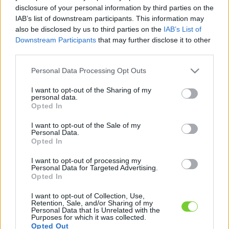
Felhasználónév
Bejelentkezés
disclosure of your personal information by third parties on the
IAB’s list of downstream participants. This information may
faiskola.hu
Jelszó
also be disclosed by us to third parties on the
IAB’s List of
Downstream Participants
that may further disclose it to other
Kertészeti, kerti termékek és szolgáltatások térképes
Emlékezzen
third parties.
szaknévsora
Please note that this website/app uses one or more Google
Personal Data Processing Opt Outs
rám
services and may gather and store information including but
not limited to your visit or usage behaviour. You may click to
I want to opt-out of the Sharing of my
CÍMLAP
personal data.
Elfelejtette jelszavát?
Elfelejtette felhasználónevét?
grant or deny consent to Google and its third-party tags to
Opted In
Regisztráció
use your data for below specified purposes in below Google
consent section.
MI A FAISKOLA.HU?
I want to opt-out of the Sale of my
Personal Data.
Opted In
KERTÉSZ ÉS KERTÉSZET REGISZTRÁCIÓ
I want to opt-out of processing my
Personal Data for Targeted Advertising.
Opted In
NÖVÉNYKATALÓGUS
I want to opt-out of Collection, Use,
Retention, Sale, and/or Sharing of my
Personal Data that Is Unrelated with the
Purposes for which it was collected.
Opted Out