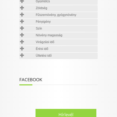
Gyümölcs
Zöldség
Fűszernövény, gyógynövény
Fényigény
Szín
Növény magasság
Virágzási idő
Érési idő
Ültetési idő
FACEBOOK
Hírlevél