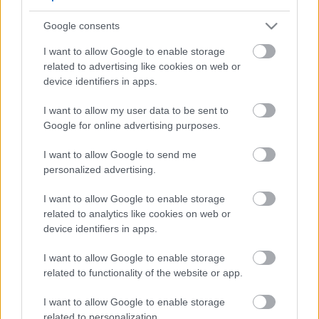
5
5
Google consents
5
5
7
7
6
6
16
I want to allow Google to enable storage
16
7
9
7
9
related to advertising like cookies on web or
3
12
12
3
6
6
143
143
device identifiers in apps.
14
14
4
4
4
4
2
2
2
13
13
2
6
6
I want to allow my user data to be sent to
4
4
14
14
7
7
Google for online advertising purposes.
5
5
2
2
8
8
I want to allow Google to send me
2
2
2
2
2
2
personalized advertising.
2
2
3
3
12
12
I want to allow Google to enable storage
10
10
related to analytics like cookies on web or
device identifiers in apps.
I want to allow Google to enable storage
related to functionality of the website or app.
I want to allow Google to enable storage
related to personalization.