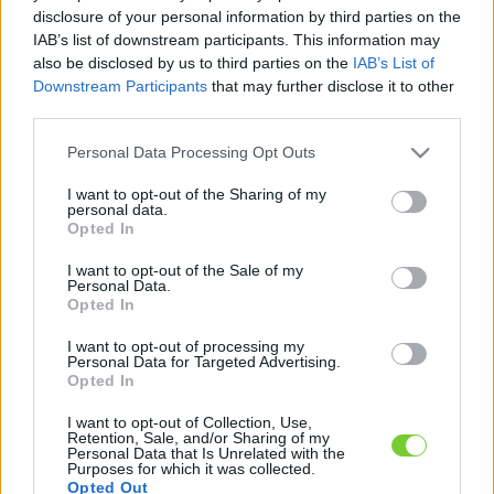
Felhasználónév
Bejelentkezés
disclosure of your personal information by third parties on the
IAB’s list of downstream participants. This information may
faiskola.hu
Jelszó
also be disclosed by us to third parties on the
IAB’s List of
Downstream Participants
that may further disclose it to other
Kertészeti, kerti termékek és szolgáltatások térképes
Emlékezzen
third parties.
szaknévsora
Please note that this website/app uses one or more Google
Personal Data Processing Opt Outs
rám
services and may gather and store information including but
not limited to your visit or usage behaviour. You may click to
I want to opt-out of the Sharing of my
CÍMLAP
personal data.
Elfelejtette jelszavát?
Elfelejtette felhasználónevét?
grant or deny consent to Google and its third-party tags to
Opted In
Regisztráció
use your data for below specified purposes in below Google
consent section.
MI A FAISKOLA.HU?
I want to opt-out of the Sale of my
Personal Data.
Opted In
KERTÉSZ ÉS KERTÉSZET REGISZTRÁCIÓ
I want to opt-out of processing my
Personal Data for Targeted Advertising.
Opted In
NÖVÉNYKATALÓGUS
I want to opt-out of Collection, Use,
Retention, Sale, and/or Sharing of my
Personal Data that Is Unrelated with the
Purposes for which it was collected.
Opted Out