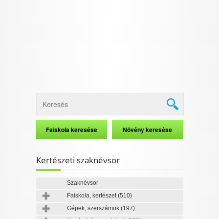
I want to allow Google to enable storage
related to security, including authentication
functionality and fraud prevention, and other
user protection.
CONFIRM
Data Deletion
Data Access
Privacy Policy
Kertészeti szaknévsor
Szaknévsor
Faiskola, kertészet
(510)
Gépek, szerszámok
(197)