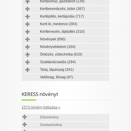
Kertáruház, gazdabolt
(139)
Kertberendezés, bútor
(367)
Kertépítés, kertápolás
(717)
Kerti tó, medence
(393)
Kerttervezés, tájépítés
(310)
Növények
(690)
Növényvédelem
(164)
Öntözés, víztechnika
(610)
Szaktanácsadás
(294)
Talaj, tápanyag
(341)
Vetőmag, fűmag
(97)
KERESS növényt
1573 növény listázása »
Dísznövény
Szobanövény