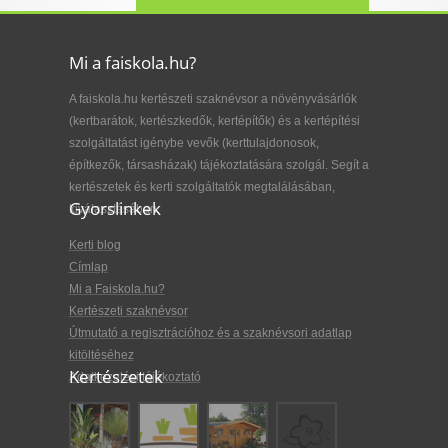
Mi a faiskola.hu?
A faiskola.hu kertészeti szaknévsor a növényvásárlók
(kertbarátok, kertészkedők, kertépítők) és a kertépítési
szolgáltatást igénybe vevők (kerttulajdonosok,
építkezők, társasházak) tájékoztatására szolgál. Segít a
kertészetek és kerti szolgáltatók megtalálásában,
Gyorslinkek
kiválasztásában.
Kerti blog
Címlap
Mi a Faiskola.hu?
Kertészeti szaknévsor
Útmutató a regisztrációhoz és a szaknévsori adatlap
kitöltéséhez
Kertészetek
Adatkezelési tájékoztató