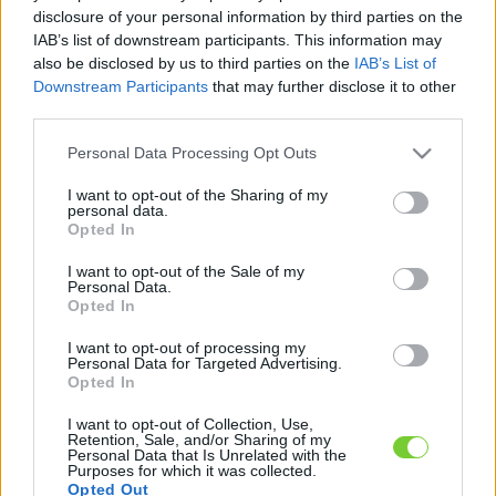
Felhasználónév
Bejelentkezés
disclosure of your personal information by third parties on the
IAB’s list of downstream participants. This information may
faiskola.hu
Jelszó
also be disclosed by us to third parties on the
IAB’s List of
Downstream Participants
that may further disclose it to other
Kertészeti, kerti termékek és szolgáltatások térképes
Emlékezzen
third parties.
szaknévsora
Please note that this website/app uses one or more Google
Personal Data Processing Opt Outs
rám
services and may gather and store information including but
not limited to your visit or usage behaviour. You may click to
I want to opt-out of the Sharing of my
CÍMLAP
personal data.
Elfelejtette jelszavát?
Elfelejtette felhasználónevét?
grant or deny consent to Google and its third-party tags to
Opted In
Regisztráció
use your data for below specified purposes in below Google
consent section.
MI A FAISKOLA.HU?
I want to opt-out of the Sale of my
Personal Data.
Opted In
KERTÉSZ ÉS KERTÉSZET REGISZTRÁCIÓ
I want to opt-out of processing my
Personal Data for Targeted Advertising.
Opted In
NÖVÉNYKATALÓGUS
I want to opt-out of Collection, Use,
Retention, Sale, and/or Sharing of my
Personal Data that Is Unrelated with the
Purposes for which it was collected.
Opted Out