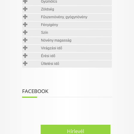
Gyümölcs
Zöldség
Fűszernövény, gyógynövény
Fényigény
Szín
Növény magasság
Virágzási idő
Érési idő
Ültetési idő
FACEBOOK
Hírlevél