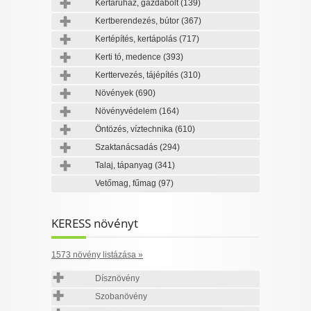
Kertáruház, gazdabolt
(139)
Kertberendezés, bútor
(367)
Kertépítés, kertápolás
(717)
Kerti tó, medence
(393)
Kerttervezés, tájépítés
(310)
Növények
(690)
Növényvédelem
(164)
Öntözés, víztechnika
(610)
Szaktanácsadás
(294)
Talaj, tápanyag
(341)
Vetőmag, fűmag
(97)
KERESS növényt
1573 növény listázása »
Dísznövény
Szobanövény