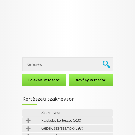
I want to allow Google to enable storage
related to security, including authentication
functionality and fraud prevention, and other
user protection.
CONFIRM
Data Deletion
Data Access
Privacy Policy
Kertészeti szaknévsor
Szaknévsor
Faiskola, kertészet
(510)
Gépek, szerszámok
(197)