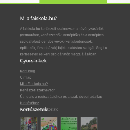
Mi a faiskola.hu?
A faiskola.hu kertészeti szaknévsor a növényvásárlók
(kertbarátok, kertészkedők, kertépítők) és a kertépítési
szolgáltatást igénybe vevők (kerttulajdonosok,
építkezők, társasházak) tájékoztatására szolgál. Segít a
kertészetek és kerti szolgáltatók megtalálásában,
Gyorslinkek
kiválasztásában.
Kerti blog
Címlap
Mi a Faiskola.hu?
Kertészeti szaknévsor
Útmutató a regisztrációhoz és a szaknévsori adatlap
kitöltéséhez
Kertészetek
Adatkezelési tájékoztató