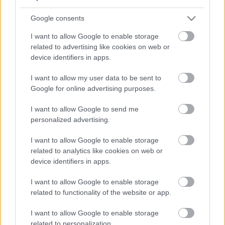
5
5
Google consents
5
5
7
7
6
6
16
I want to allow Google to enable storage
16
7
9
7
9
related to advertising like cookies on web or
3
12
12
3
6
6
143
143
device identifiers in apps.
14
14
4
4
4
4
2
2
2
13
13
2
6
6
I want to allow my user data to be sent to
4
4
14
14
7
7
Google for online advertising purposes.
5
5
2
2
8
8
I want to allow Google to send me
2
2
2
2
2
2
personalized advertising.
2
2
3
3
12
12
I want to allow Google to enable storage
10
10
related to analytics like cookies on web or
device identifiers in apps.
I want to allow Google to enable storage
related to functionality of the website or app.
I want to allow Google to enable storage
related to personalization.