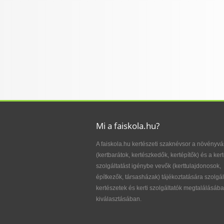
Mi a faiskola.hu?
A faiskola.hu kertészeti szaknévsor a növényvá
(kertbarátok, kertészkedők, kertépítők) és a kert
szolgáltatást igénybe vevők (kerttulajdonosok,
építkezők, társasházak) tájékoztatására szolgál
kertészetek és kerti szolgáltatók megtalálásába
kiválasztásában.