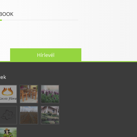
BOOK
Hírlevél
tek