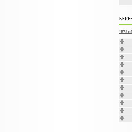
KERE
1573 nö