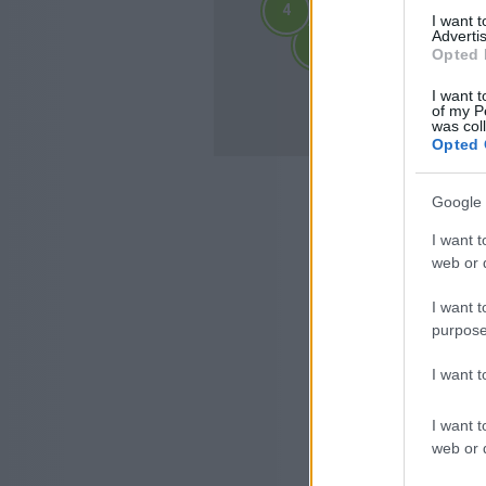
4
4
I want 
2
2
Advertis
3
3
3
3
Opted 
4
4
10
I want t
10
of my P
was col
Opted 
Google 
I want t
web or d
I want t
purpose
I want 
I want t
web or d