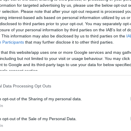
formation for targeted advertising by us, please use the below opt-out s
Jelszó
Emlékezzen rám
r selection. Please note that after your opt-out request is processed y
eing interest-based ads based on personal information utilized by us or
nevét?
Regisztráció
disclosed to third parties prior to your opt-out. You may separately opt-
térképes szaknévsora
losure of your personal information by third parties on the IAB’s list of
. This information may also be disclosed by us to third parties on the
IA
KERTÉSZ ÉS KERTÉSZET REGISZTRÁCIÓ
NÖVÉNYKATALÓGUS
Participants
that may further disclose it to other third parties.
 that this website/app uses one or more Google services and may gath
including but not limited to your visit or usage behaviour. You may click 
 to Google and its third-party tags to use your data for below specifi
ogle consent section.
5
5
5
5
6
6
7
7
l Data Processing Opt Outs
6
6
16
16
9
9
3
2
3
o opt-out of the Sharing of my personal data.
16
16
143
143
14
14
3
3
In
4
4
2
2
6
6
o opt-out of the Sale of my Personal Data.
4
4
3
7
7
3
In
5
5