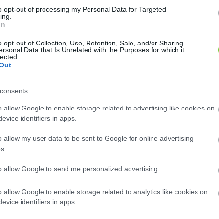
8
8
2
2
to opt-out of processing my Personal Data for Targeted
2
2
ing.
2
2
In
12
12
o opt-out of Collection, Use, Retention, Sale, and/or Sharing
ersonal Data that Is Unrelated with the Purposes for which it
lected.
Out
consents
o allow Google to enable storage related to advertising like cookies on
evice identifiers in apps.
o allow my user data to be sent to Google for online advertising
s.
to allow Google to send me personalized advertising.
o allow Google to enable storage related to analytics like cookies on
evice identifiers in apps.