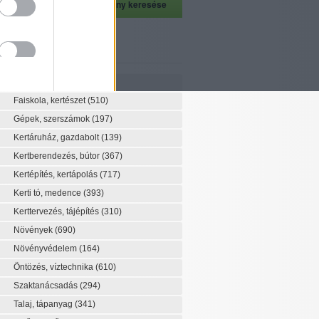
szeti szaknévsor
Szaknévsor
Faiskola, kertészet
(510)
Gépek, szerszámok
(197)
Kertáruház, gazdabolt
(139)
Kertberendezés, bútor
(367)
Kertépítés, kertápolás
(717)
Kerti tó, medence
(393)
Kerttervezés, tájépítés
(310)
Növények
(690)
Növényvédelem
(164)
Öntözés, víztechnika
(610)
Szaktanácsadás
(294)
Talaj, tápanyag
(341)