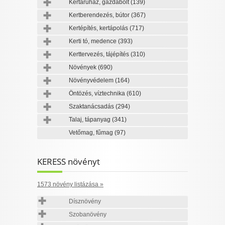
Kertáruház, gazdabolt
(139)
Kertberendezés, bútor
(367)
Kertépítés, kertápolás
(717)
Kerti tó, medence
(393)
Kerttervezés, tájépítés
(310)
Növények
(690)
Növényvédelem
(164)
Öntözés, víztechnika
(610)
Szaktanácsadás
(294)
Talaj, tápanyag
(341)
Vetőmag, fűmag
(97)
KERESS növényt
1573 növény listázása »
Dísznövény
Szobanövény