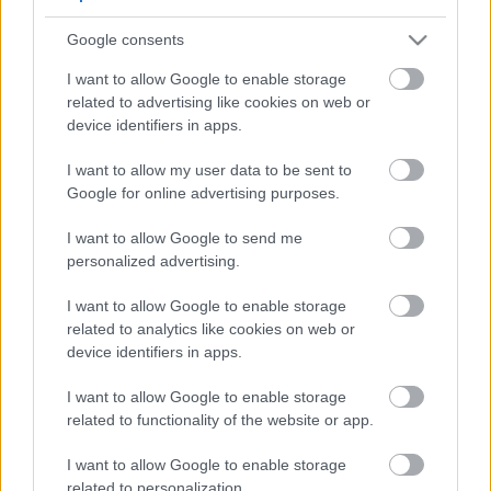
5
5
Google consents
5
5
7
7
6
6
16
I want to allow Google to enable storage
16
7
9
7
9
related to advertising like cookies on web or
3
12
12
3
6
6
143
143
device identifiers in apps.
14
14
4
4
4
4
2
2
2
13
13
2
6
6
I want to allow my user data to be sent to
4
4
14
14
7
7
Google for online advertising purposes.
5
5
2
2
8
8
I want to allow Google to send me
2
2
2
2
2
2
personalized advertising.
2
2
3
3
12
12
I want to allow Google to enable storage
10
10
related to analytics like cookies on web or
device identifiers in apps.
I want to allow Google to enable storage
related to functionality of the website or app.
I want to allow Google to enable storage
related to personalization.