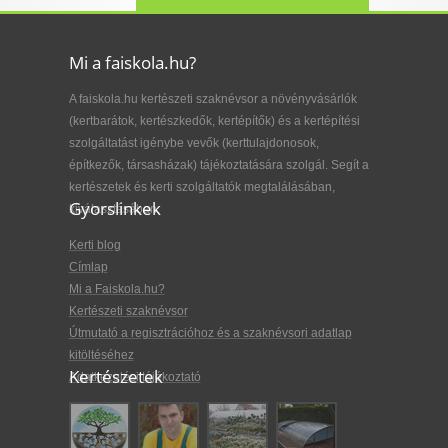
Mi a faiskola.hu?
A faiskola.hu kertészeti szaknévsor a növényvásárlók
(kertbarátok, kertészkedők, kertépítők) és a kertépítési
szolgáltatást igénybe vevők (kerttulajdonosok,
építkezők, társasházak) tájékoztatására szolgál. Segít a
kertészetek és kerti szolgáltatók megtalálásában,
Gyorslinkek
kiválasztásában.
Kerti blog
Címlap
Mi a Faiskola.hu?
Kertészeti szaknévsor
Útmutató a regisztrációhoz és a szaknévsori adatlap
kitöltéséhez
Kertészetek
Adatkezelési tájékoztató