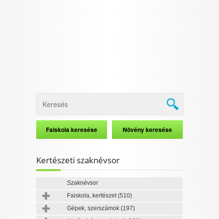
I want to allow Google to enable storage
related to security, including authentication
functionality and fraud prevention, and other
user protection.
CONFIRM
Data Deletion
Data Access
Privacy Policy
Kertészeti szaknévsor
Szaknévsor
Faiskola, kertészet
(510)
Gépek, szerszámok
(197)