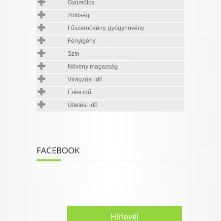
Gyümölcs
Zöldség
Fűszernövény, gyógynövény
Fényigény
Szín
Növény magasság
Virágzási idő
Érési idő
Ültetési idő
FACEBOOK
Hírlevél