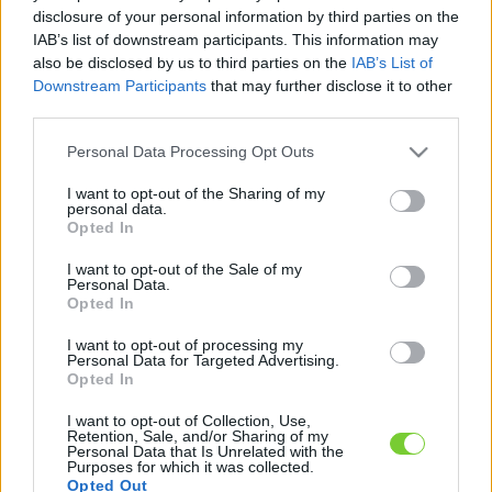
Felhasználónév
Bejelentkezés
disclosure of your personal information by third parties on the
IAB’s list of downstream participants. This information may
faiskola.hu
Jelszó
also be disclosed by us to third parties on the
IAB’s List of
Downstream Participants
that may further disclose it to other
Kertészeti, kerti termékek és szolgáltatások térképes
Emlékezzen
third parties.
szaknévsora
Please note that this website/app uses one or more Google
Personal Data Processing Opt Outs
rám
services and may gather and store information including but
not limited to your visit or usage behaviour. You may click to
I want to opt-out of the Sharing of my
CÍMLAP
personal data.
Elfelejtette jelszavát?
Elfelejtette felhasználónevét?
grant or deny consent to Google and its third-party tags to
Opted In
Regisztráció
use your data for below specified purposes in below Google
consent section.
MI A FAISKOLA.HU?
I want to opt-out of the Sale of my
Personal Data.
Opted In
KERTÉSZ ÉS KERTÉSZET REGISZTRÁCIÓ
I want to opt-out of processing my
Personal Data for Targeted Advertising.
Opted In
NÖVÉNYKATALÓGUS
I want to opt-out of Collection, Use,
Retention, Sale, and/or Sharing of my
Personal Data that Is Unrelated with the
Purposes for which it was collected.
Opted Out