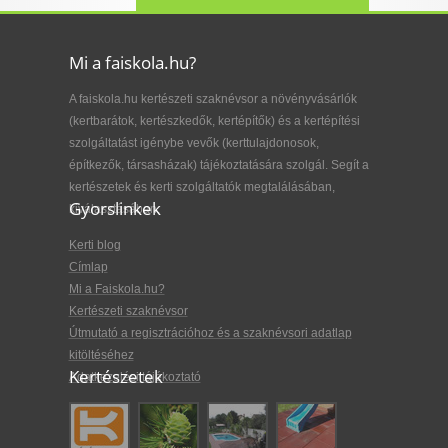
Mi a faiskola.hu?
A faiskola.hu kertészeti szaknévsor a növényvásárlók
(kertbarátok, kertészkedők, kertépítők) és a kertépítési
szolgáltatást igénybe vevők (kerttulajdonosok,
építkezők, társasházak) tájékoztatására szolgál. Segít a
kertészetek és kerti szolgáltatók megtalálásában,
Gyorslinkek
kiválasztásában.
Kerti blog
Címlap
Mi a Faiskola.hu?
Kertészeti szaknévsor
Útmutató a regisztrációhoz és a szaknévsori adatlap
kitöltéséhez
Kertészetek
Adatkezelési tájékoztató