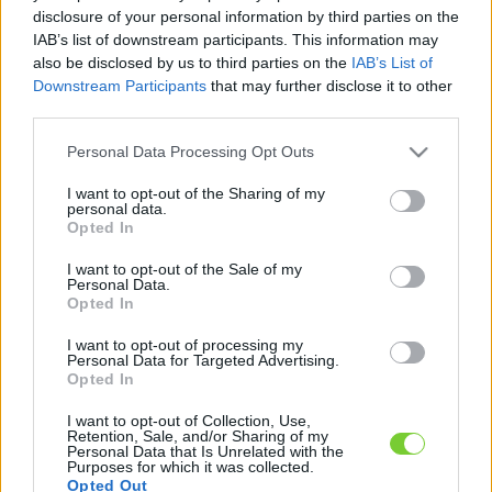
Felhasználónév
Bejelentkezés
disclosure of your personal information by third parties on the
IAB’s list of downstream participants. This information may
faiskola.hu
Jelszó
also be disclosed by us to third parties on the
IAB’s List of
Downstream Participants
that may further disclose it to other
Kertészeti, kerti termékek és szolgáltatások térképes
Emlékezzen
third parties.
szaknévsora
Please note that this website/app uses one or more Google
Personal Data Processing Opt Outs
rám
services and may gather and store information including but
not limited to your visit or usage behaviour. You may click to
I want to opt-out of the Sharing of my
CÍMLAP
personal data.
Elfelejtette jelszavát?
Elfelejtette felhasználónevét?
grant or deny consent to Google and its third-party tags to
Opted In
Regisztráció
use your data for below specified purposes in below Google
consent section.
MI A FAISKOLA.HU?
I want to opt-out of the Sale of my
Personal Data.
Opted In
KERTÉSZ ÉS KERTÉSZET REGISZTRÁCIÓ
I want to opt-out of processing my
Personal Data for Targeted Advertising.
Opted In
NÖVÉNYKATALÓGUS
I want to opt-out of Collection, Use,
Retention, Sale, and/or Sharing of my
Personal Data that Is Unrelated with the
Purposes for which it was collected.
Opted Out