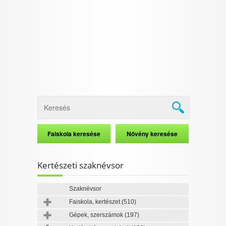
I want to allow Google to enable storage
related to security, including authentication
functionality and fraud prevention, and other
user protection.
CONFIRM
Data Deletion
Data Access
Privacy Policy
Kertészeti szaknévsor
Szaknévsor
Faiskola, kertészet
(510)
Gépek, szerszámok
(197)