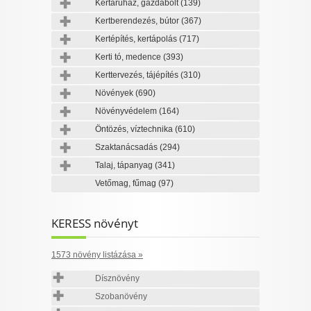
Kertáruház, gazdabolt
(139)
Kertberendezés, bútor
(367)
Kertépítés, kertápolás
(717)
Kerti tó, medence
(393)
Kerttervezés, tájépítés
(310)
Növények
(690)
Növényvédelem
(164)
Öntözés, víztechnika
(610)
Szaktanácsadás
(294)
Talaj, tápanyag
(341)
Vetőmag, fűmag
(97)
KERESS növényt
1573 növény listázása »
Dísznövény
Szobanövény