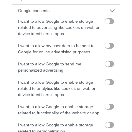
5
5
Google consents
5
5
7
7
6
6
16
I want to allow Google to enable storage
16
7
9
7
9
related to advertising like cookies on web or
3
12
12
3
6
6
143
143
device identifiers in apps.
14
14
4
4
4
4
2
2
2
13
13
2
6
6
I want to allow my user data to be sent to
4
4
14
14
7
7
Google for online advertising purposes.
5
5
2
2
8
8
I want to allow Google to send me
2
2
2
2
2
2
personalized advertising.
2
2
3
3
12
12
I want to allow Google to enable storage
10
10
related to analytics like cookies on web or
device identifiers in apps.
I want to allow Google to enable storage
related to functionality of the website or app.
I want to allow Google to enable storage
related to personalization.