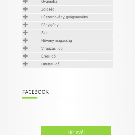
Gyümölcs
Zöldség
Fűszernövény, gyógynövény
Fényigény
Szín
Növény magasság
Virágzási idő
Érési idő
Ültetési idő
FACEBOOK
Hírlevél