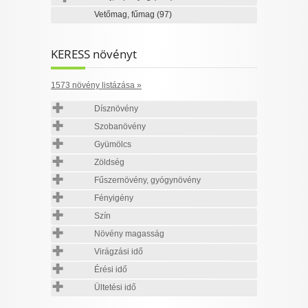
Vetőmag, fűmag
(97)
KERESS növényt
1573 növény listázása »
Dísznövény
Szobanövény
Gyümölcs
Zöldség
Fűszernövény, gyógynövény
Fényigény
Szín
Növény magasság
Virágzási idő
Érési idő
Ültetési idő