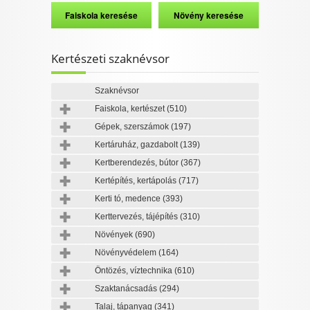
Kertészeti szaknévsor
Szaknévsor
Faiskola, kertészet
(510)
Gépek, szerszámok
(197)
Kertáruház, gazdabolt
(139)
Kertberendezés, bútor
(367)
Kertépítés, kertápolás
(717)
Kerti tó, medence
(393)
Kerttervezés, tájépítés
(310)
Növények
(690)
Növényvédelem
(164)
Öntözés, víztechnika
(610)
Szaktanácsadás
(294)
Talaj, tápanyag
(341)