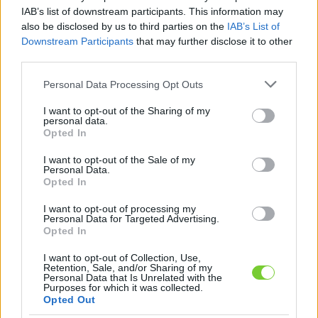
Felhasználónév
Bejelentkezés
IAB’s list of downstream participants. This information may
also be disclosed by us to third parties on the
IAB’s List of
faiskola.hu
Jelszó
Downstream Participants
that may further disclose it to other
third parties.
Kertészeti, kerti termékek és szolgáltatások térképes
Emlékezzen
szaknévsora
Please note that this website/app uses one or more Google
Personal Data Processing Opt Outs
services and may gather and store information including but
rám
not limited to your visit or usage behaviour. You may click to
I want to opt-out of the Sharing of my
personal data.
grant or deny consent to Google and its third-party tags to
Opted In
CÍMLAP
Elfelejtette jelszavát?
Elfelejtette felhasználónevét?
use your data for below specified purposes in below Google
Regisztráció
consent section.
I want to opt-out of the Sale of my
Personal Data.
MI A FAISKOLA.HU?
Opted In
I want to opt-out of processing my
KERTÉSZ ÉS KERTÉSZET REGISZTRÁCIÓ
Personal Data for Targeted Advertising.
Opted In
NÖVÉNYKATALÓGUS
I want to opt-out of Collection, Use,
Retention, Sale, and/or Sharing of my
Personal Data that Is Unrelated with the
E-mail küldése - Flora-
Purposes for which it was collected.
Opted Out
Pack Kertészet