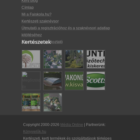
Kerti blog
Címlap
Mi a Faiskola.hu?
Kertészeti szaknévsor
Útmutató a regisztrációhoz és a szaknévsori adatlap
kitöltéséhez
Kertészetek
Adatkezelési tájékoztató
Copyright 2000-2026
Média Online
| Partnerünk:
Könyvelők.hu
Kertészeti, kerti termékek és szolgáltatások térképes