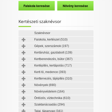
Kertészeti szaknévsor
Szaknévsor
Faiskola, kertészet
(510)
Gépek, szerszámok
(197)
Kertáruház, gazdabolt
(139)
Kertberendezés, bútor
(367)
Kertépítés, kertápolás
(717)
Kerti tó, medence
(393)
Kerttervezés, tájépítés
(310)
Növények
(690)
Növényvédelem
(164)
Öntözés, víztechnika
(610)
Szaktanácsadás
(294)
Talaj, tápanyag
(341)