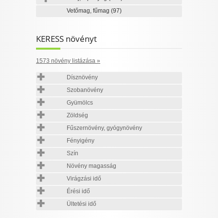
Vetőmag, fűmag
(97)
KERESS növényt
1573 növény listázása »
Dísznövény
Szobanövény
Gyümölcs
Zöldség
Fűszernövény, gyógynövény
Fényigény
Szín
Növény magasság
Virágzási idő
Érési idő
Ültetési idő