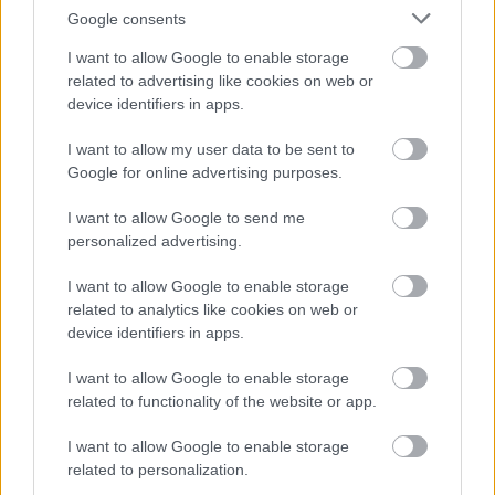
Google consents
I want to allow Google to enable storage
related to advertising like cookies on web or
device identifiers in apps.
I want to allow my user data to be sent to
Google for online advertising purposes.
I want to allow Google to send me
personalized advertising.
I want to allow Google to enable storage
related to analytics like cookies on web or
Szabó Kerttechnika
device identifiers in apps.
|
|
Elküldöm e-mailben
Kinyomtatom
Hibát jelentek
I want to allow Google to enable storage
related to functionality of the website or app.
8200 Veszprém, Budapest út 17. Veszprém megye
I want to allow Google to enable storage
Telefon
E-mail cím
related to personalization.
88/420-099
e-mail küldése...