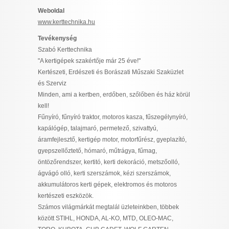
I want to allow Google to enable storage
Weboldal
related to security, including authentication
www.kerttechnika.hu
functionality and fraud prevention, and other
Tevékenység
user protection.
Szabó Kerttechnika
"A kertigépek szakértője már 25 éve!"
Kertészeti, Erdészeti és Borászati Műszaki Szaküzlet
CONFIRM
és Szerviz
Minden, ami a kertben, erdőben, szőlőben és ház körül
kell!
Fűnyíró, fűnyíró traktor, motoros kasza, fűszegélynyíró,
Data Deletion
Data Access
Privacy Policy
kapálógép, talajmaró, permetező, szivattyú,
áramfejlesztő, kertigép motor, motorfűrész, gyeplazító,
gyepszellőztető, hómaró, műtrágya, fűmag,
öntözőrendszer, kertitó, kerti dekoráció, metszőolló,
ágvágó olló, kerti szerszámok, kézi szerszámok,
akkumulátoros kerti gépek, elektromos és motoros
kertészeti eszközök.
Számos világmárkát megtalál üzleteinkben, többek
között STIHL, HONDA, AL-KO, MTD, OLEO-MAC,