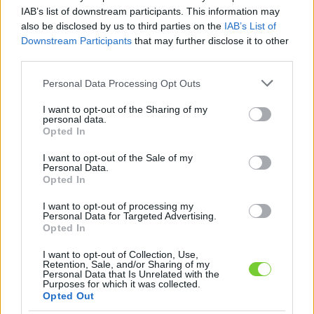
Felhasználónév
Bejelentkezés
IAB’s list of downstream participants. This information may
also be disclosed by us to third parties on the
IAB’s List of
faiskola.hu
Jelszó
Downstream Participants
that may further disclose it to other
third parties.
Kertészeti, kerti termékek és szolgáltatások térképes
Emlékezzen
szaknévsora
Please note that this website/app uses one or more Google
Personal Data Processing Opt Outs
services and may gather and store information including but
rám
not limited to your visit or usage behaviour. You may click to
I want to opt-out of the Sharing of my
personal data.
grant or deny consent to Google and its third-party tags to
Opted In
CÍMLAP
Elfelejtette jelszavát?
Elfelejtette felhasználónevét?
use your data for below specified purposes in below Google
Regisztráció
consent section.
I want to opt-out of the Sale of my
Personal Data.
MI A FAISKOLA.HU?
Opted In
I want to opt-out of processing my
KERTÉSZ ÉS KERTÉSZET REGISZTRÁCIÓ
Personal Data for Targeted Advertising.
Opted In
NÖVÉNYKATALÓGUS
I want to opt-out of Collection, Use,
Retention, Sale, and/or Sharing of my
Personal Data that Is Unrelated with the
Purposes for which it was collected.
Opted Out