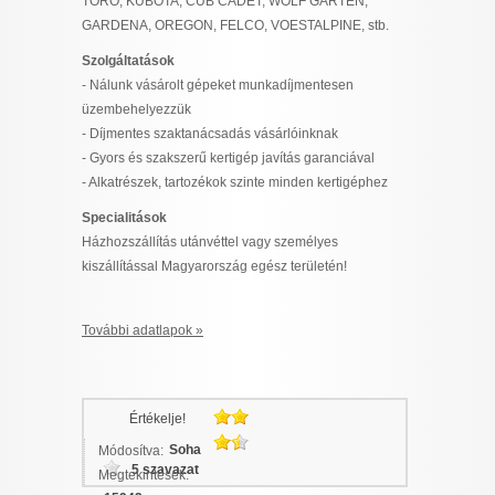
TORO, KUBOTA, CUB CADET, WOLF GARTEN,
GARDENA, OREGON, FELCO, VOESTALPINE, stb.
Szolgáltatások
- Nálunk vásárolt gépeket munkadíjmentesen
üzembehelyezzük
- Díjmentes szaktanácsadás vásárlóinknak
- Gyors és szakszerű kertigép javítás garanciával
- Alkatrészek, tartozékok szinte minden kertigéphez
Specialitások
Házhozszállítás utánvéttel vagy személyes
kiszállítással Magyarország egész területén!
További adatlapok »
Értékelje!
Soha
Módosítva:
5 szavazat
Megtekintések: