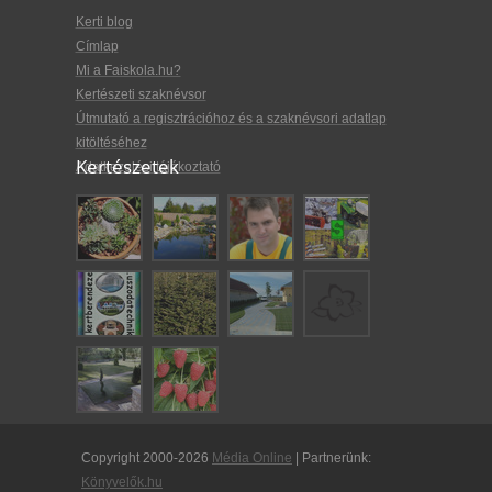
Kerti blog
Címlap
Mi a Faiskola.hu?
Kertészeti szaknévsor
Útmutató a regisztrációhoz és a szaknévsori adatlap
kitöltéséhez
Kertészetek
Adatkezelési tájékoztató
Copyright 2000-2026
Média Online
| Partnerünk:
Könyvelők.hu