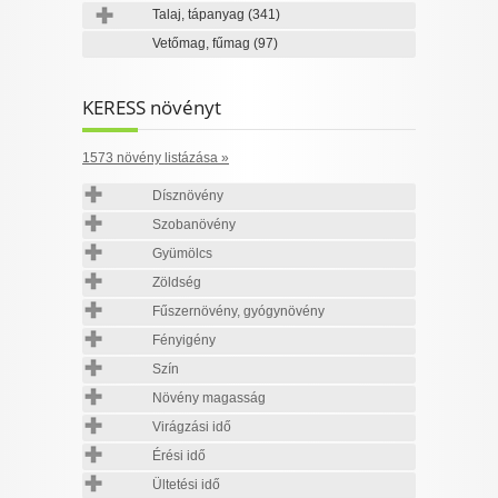
Talaj, tápanyag
(341)
Vetőmag, fűmag
(97)
KERESS növényt
1573 növény listázása »
Dísznövény
Szobanövény
Gyümölcs
Zöldség
Fűszernövény, gyógynövény
Fényigény
Szín
Növény magasság
Virágzási idő
Érési idő
Ültetési idő