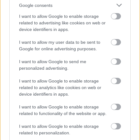
Google consents
I want to allow Google to enable storage
related to advertising like cookies on web or
device identifiers in apps.
I want to allow my user data to be sent to
Google for online advertising purposes.
I want to allow Google to send me
personalized advertising.
I want to allow Google to enable storage
related to analytics like cookies on web or
Fahéj Bt.
device identifiers in apps.
|
|
Elküldöm e-mailben
Kinyomtatom
Hibát jelentek
I want to allow Google to enable storage
related to functionality of the website or app.
2081 Piliscsaba, Árpád vezér utca 12. Pest megye
I want to allow Google to enable storage
Mobil
E-mail cím
related to personalization.
-36204887784
e-mail küldése...