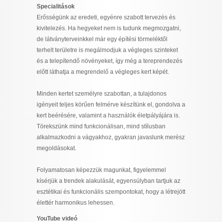
Specialitások
Erősségünk az eredeti, egyénre szabott tervezés és
kivitelezés. Ha hegyeket nem is tudunk megmozgatni,
de látványterveinkkel már egy építési törmeléktől
terhelt területre is megálmodjuk a végleges szinteket
és a telepítendő növényeket, így még a tereprendezés
előtt láthatja a megrendelő a végleges kert képét.
Minden kertet személyre szabottan, a tulajdonos
igényeit teljes körűen felmérve készítünk el, gondolva a
kert beérésére, valamint a használók életpályájára is.
Törekszünk mind funkcionálisan, mind stílusban
alkalmazkodni a vágyakhoz, gyakran javaslunk merész
megoldásokat.
Folyamatosan képezzük magunkat, figyelemmel
kísérjük a trendek alakulását, egyensúlyban tartjuk az
esztétikai és funkcionális szempontokat, hogy a létrejött
élettér harmonikus lehessen.
YouTube videó