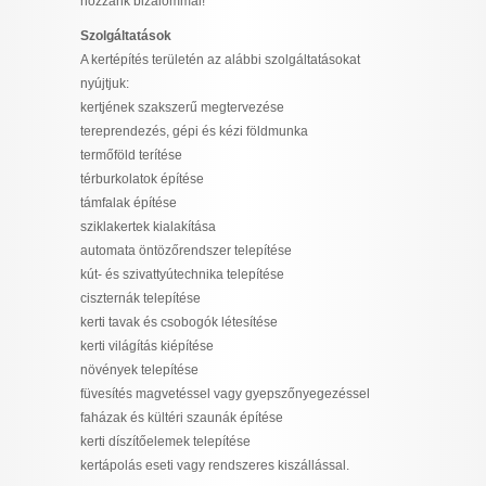
hozzánk bizalommal!
Szolgáltatások
A kertépítés területén az alábbi szolgáltatásokat
nyújtjuk:
kertjének szakszerű megtervezése
tereprendezés, gépi és kézi földmunka
termőföld terítése
térburkolatok építése
támfalak építése
sziklakertek kialakítása
automata öntözőrendszer telepítése
kút- és szivattyútechnika telepítése
ciszternák telepítése
kerti tavak és csobogók létesítése
kerti világítás kiépítése
növények telepítése
füvesítés magvetéssel vagy gyepszőnyegezéssel
faházak és kültéri szaunák építése
kerti díszítőelemek telepítése
kertápolás eseti vagy rendszeres kiszállással.