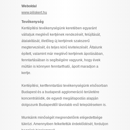
I want to allow Google to enable storage
Weboldal
related to security, including authentication
www.piliskert.hu
functionality and fraud prevention, and other
Tevékenység
user protection.
Kertépítési tevékenységünk keretében egyaránt
vállaljuk meglévő kertjének rendezését, felújítását,
átalakítását, illetőleg új kertjének szakszerű
CONFIRM
megtervezését, és teljes körű kivitelezését. Általunk
épített, valamint már meglévő kertjének ápolásában,
fenntartásában is segítségére vagyunk, hogy évek
múltán is könnyen fenntartható, ápolt maradjon a
Data Deletion
Data Access
Privacy Policy
kertje.
Kertépítési, kertfenntartási tevékenységünk elsősorban
Budapest és a budapesti agglomeráció területére
koncentrálódik, de egyedi megállapodás alapján
dolgozunk Budapesttől távolabb eső településeken is.
Munkáink minőségét megrendelőink elégedettsége
tükrözi. Amennyiben felkeltettük érdeklődését, forduljon