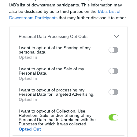
Felhasználónév
Bejelentkezés
IAB’s list of downstream participants. This information may
also be disclosed by us to third parties on the
IAB’s List of
faiskola.hu
Jelszó
Downstream Participants
that may further disclose it to other
third parties.
Kertészeti, kerti termékek és szolgáltatások térképes
Emlékezzen
szaknévsora
Please note that this website/app uses one or more Google
Personal Data Processing Opt Outs
services and may gather and store information including but
rám
not limited to your visit or usage behaviour. You may click to
I want to opt-out of the Sharing of my
personal data.
grant or deny consent to Google and its third-party tags to
Opted In
CÍMLAP
Elfelejtette jelszavát?
Elfelejtette felhasználónevét?
use your data for below specified purposes in below Google
Regisztráció
consent section.
I want to opt-out of the Sale of my
Personal Data.
MI A FAISKOLA.HU?
Opted In
I want to opt-out of processing my
KERTÉSZ ÉS KERTÉSZET REGISZTRÁCIÓ
Personal Data for Targeted Advertising.
Opted In
NÖVÉNYKATALÓGUS
I want to opt-out of Collection, Use,
Retention, Sale, and/or Sharing of my
Personal Data that Is Unrelated with the
Purposes for which it was collected.
Opted Out