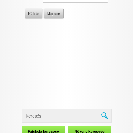
I want to allow Google to enable storage
related to security, including authentication
functionality and fraud prevention, and other
user protection.
CONFIRM
Data Deletion
Data Access
Privacy Policy