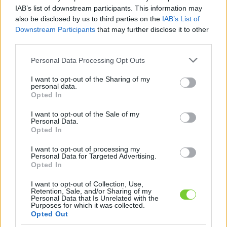
Felhasználónév
Bejelentkezés
IAB’s list of downstream participants. This information may
also be disclosed by us to third parties on the
IAB’s List of
faiskola.hu
Jelszó
Downstream Participants
that may further disclose it to other
third parties.
Kertészeti, kerti termékek és szolgáltatások térképes
Emlékezzen
szaknévsora
Please note that this website/app uses one or more Google
Personal Data Processing Opt Outs
services and may gather and store information including but
rám
not limited to your visit or usage behaviour. You may click to
I want to opt-out of the Sharing of my
personal data.
grant or deny consent to Google and its third-party tags to
Opted In
CÍMLAP
Elfelejtette jelszavát?
Elfelejtette felhasználónevét?
use your data for below specified purposes in below Google
Regisztráció
consent section.
I want to opt-out of the Sale of my
Personal Data.
MI A FAISKOLA.HU?
Opted In
I want to opt-out of processing my
KERTÉSZ ÉS KERTÉSZET REGISZTRÁCIÓ
Personal Data for Targeted Advertising.
Opted In
NÖVÉNYKATALÓGUS
I want to opt-out of Collection, Use,
Retention, Sale, and/or Sharing of my
Personal Data that Is Unrelated with the
E-mail küldése -
Purposes for which it was collected.
Opted Out
kertgondozás.hu