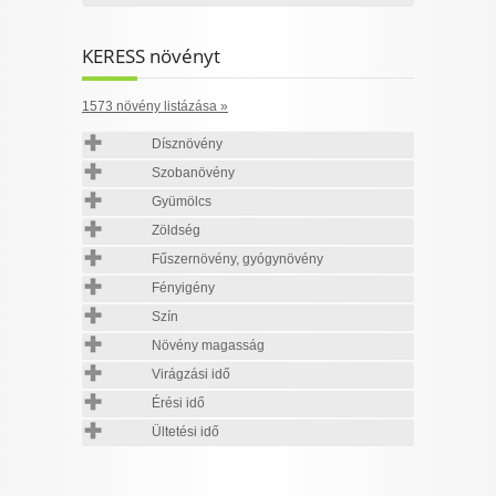
KERESS növényt
1573 növény listázása »
Dísznövény
Szobanövény
Gyümölcs
Zöldség
Fűszernövény, gyógynövény
Fényigény
Szín
Növény magasság
Virágzási idő
Érési idő
Ültetési idő