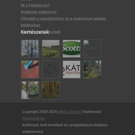
Mi a Faiskola.hu?
Kertészeti szaknévsor
Útmutató a regisztrációhoz és a szaknévsori adatlap
kitöltéséhez
Kertészetek
Adatkezelési tájékoztató
Copyright 2000-2026
Média Online
| Partnerünk:
Könyvelők.hu
Kertészeti, kerti termékek és szolgáltatások térképes
szaknévsora.