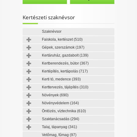
Kertészeti szaknévsor
Szaknévsor
Faiskola, kertészet
(510)
Gépek, szerszámok
(197)
Kertáruház, gazdabolt
(139)
Kertberendezés, bútor
(367)
Kertépítés, kertápolás
(717)
Kerti tó, medence
(393)
Kerttervezés, tájépítés
(310)
Növények
(690)
Növényvédelem
(164)
Öntözés, víztechnika
(610)
Szaktanácsadás
(294)
Talaj, tápanyag
(341)
Vetőmag, fűmag
(97)