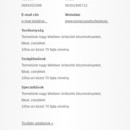
I want to allow Google to enable storage
0694353396
06302406713
related to security, including authentication
E-mail cím
Weboldal
functionality and fraud prevention, and other
e-mail küldése...
www.pogacsasdiszfaiskola.hu
user protection.
Tevékenység
Termelünk nagy tételben örökzöld dísznövényeket,
fákat, cserjéket.
CONFIRM
10ha-on közel 70 fajta növény.
Szolgáltatások
Termelünk nagy tételben örökzöld dísznövényeket,
Data Deletion
Data Access
Privacy Policy
fákat, cserjéket.
10ha-on közel 70 fajta növény.
Specialitások
Termelünk nagy tételben örökzöld dísznövényeket,
fákat, cserjéket.
10ha-on közel 70 fajta növény.
További adatlapok »