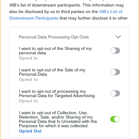
Felhasználónév
Bejelentkezés
IAB’s list of downstream participants. This information may
also be disclosed by us to third parties on the
IAB’s List of
faiskola.hu
Jelszó
Downstream Participants
that may further disclose it to other
third parties.
Kertészeti, kerti termékek és szolgáltatások térképes
Emlékezzen
szaknévsora
Please note that this website/app uses one or more Google
Personal Data Processing Opt Outs
services and may gather and store information including but
rám
not limited to your visit or usage behaviour. You may click to
I want to opt-out of the Sharing of my
personal data.
grant or deny consent to Google and its third-party tags to
Opted In
CÍMLAP
Elfelejtette jelszavát?
Elfelejtette felhasználónevét?
use your data for below specified purposes in below Google
Regisztráció
consent section.
I want to opt-out of the Sale of my
Personal Data.
MI A FAISKOLA.HU?
Opted In
I want to opt-out of processing my
KERTÉSZ ÉS KERTÉSZET REGISZTRÁCIÓ
Personal Data for Targeted Advertising.
Opted In
NÖVÉNYKATALÓGUS
I want to opt-out of Collection, Use,
Retention, Sale, and/or Sharing of my
Personal Data that Is Unrelated with the
Purposes for which it was collected.
Opted Out