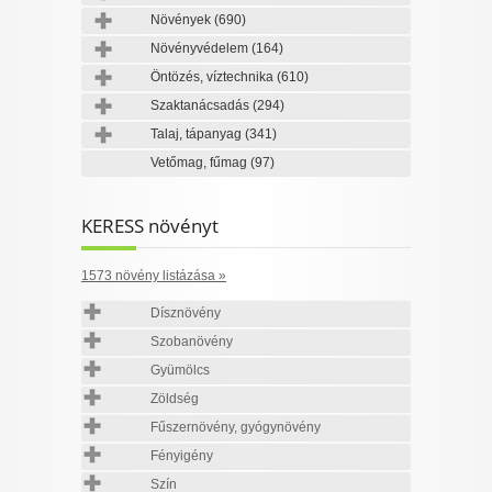
Növények
(690)
Növényvédelem
(164)
Öntözés, víztechnika
(610)
Szaktanácsadás
(294)
Talaj, tápanyag
(341)
Vetőmag, fűmag
(97)
KERESS növényt
1573 növény listázása »
Dísznövény
Szobanövény
Gyümölcs
Zöldség
Fűszernövény, gyógynövény
Fényigény
Szín