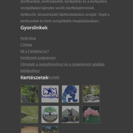
(kertbarátok, kertészkedők, kertépítők) és a kertépítési
szolgáltatást igénybe vevők (kerttulajdonosok,
építkezők, társasházak) tájékoztatására szolgál. Segít a
kertészetek és kerti szolgáltatók megtalálásában,
Gyorslinkek
kiválasztásában.
Kerti blog
Címlap
Mi a Faiskola.hu?
Kertészeti szaknévsor
Útmutató a regisztrációhoz és a szaknévsori adatlap
kitöltéséhez
Kertészetek
Adatkezelési tájékoztató