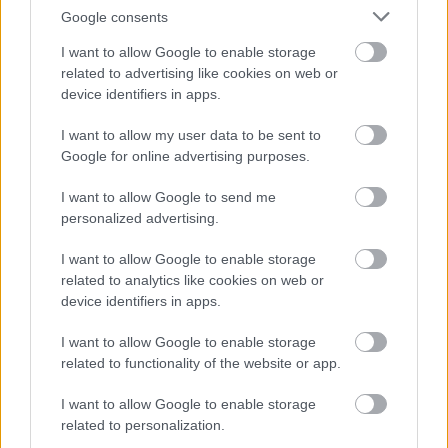
Google consents
I want to allow Google to enable storage
related to advertising like cookies on web or
device identifiers in apps.
I want to allow my user data to be sent to
Google for online advertising purposes.
I want to allow Google to send me
personalized advertising.
I want to allow Google to enable storage
related to analytics like cookies on web or
Pogácsás
device identifiers in apps.
Díszfaiskola
I want to allow Google to enable storage
|
|
Elküldöm e-mailben
Kinyomtatom
Hibát jelentek
related to functionality of the website or app.
I want to allow Google to enable storage
9751 Vép, Vasút u.25. Vas megye
related to personalization.
Telefon
Mobil