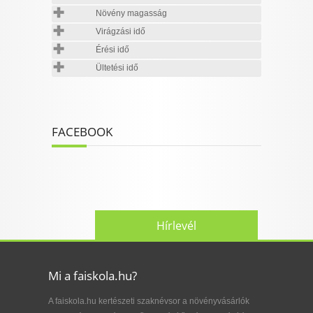
Növény magasság
Virágzási idő
Érési idő
Ültetési idő
FACEBOOK
Hírlevél
Mi a faiskola.hu?
A faiskola.hu kertészeti szaknévsor a növényvásárlók