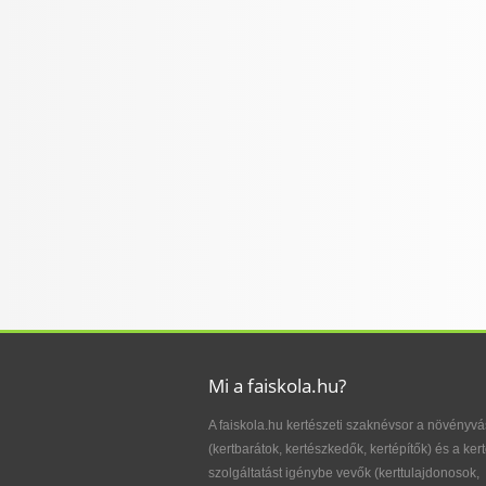
Mi a faiskola.hu?
A faiskola.hu kertészeti szaknévsor a növényvá
(kertbarátok, kertészkedők, kertépítők) és a kert
szolgáltatást igénybe vevők (kerttulajdonosok,