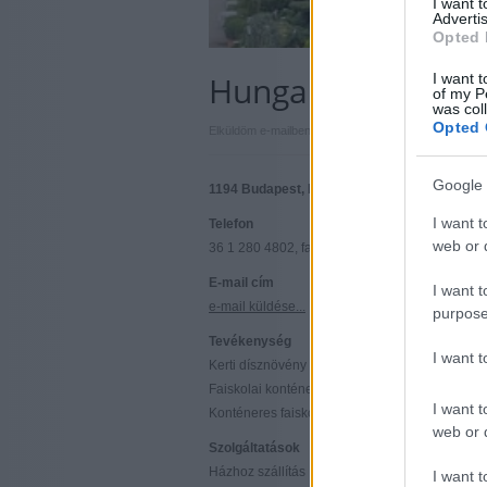
I want 
Advertis
Opted 
Hungaroplant Kft.
I want t
of my P
was col
Opted 
|
|
Elküldöm e-mailben
Kinyomtatom
Hibát jelentek
Google 
1194 Budapest, Méta utca 31. Budapest
I want t
Telefon
web or d
36 1 280 4802, fax 36 1 280 4857
E-mail cím
I want t
e-mail küldése...
purpose
Tevékenység
I want 
Kerti dísznövény kereskedelem
Faiskolai konténer, bambuszkaró nagykeresk
I want t
Konténeres faiskolai termesztés
web or d
Szolgáltatások
Házhoz szállítás
I want t