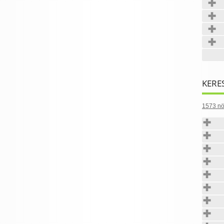
KERE
1573 nö