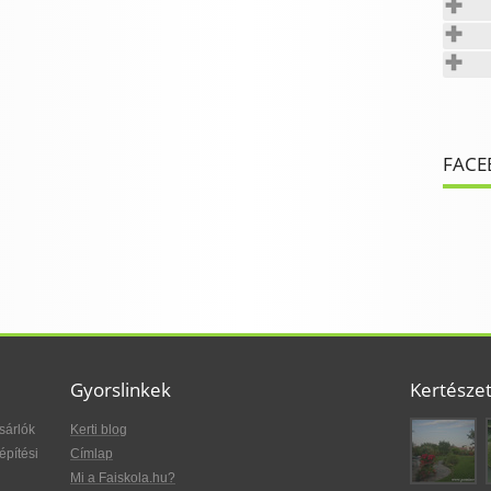
FACE
Gyorslinkek
Kertésze
sárlók
Kerti blog
építési
Címlap
Mi a Faiskola.hu?