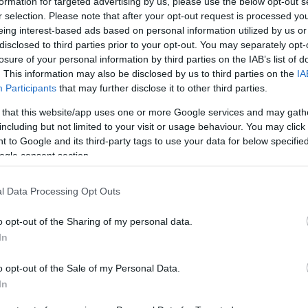
formation for targeted advertising by us, please use the below opt-out s
Jelszó
Emlékezzen rám
r selection. Please note that after your opt-out request is processed y
eing interest-based ads based on personal information utilized by us or
disclosed to third parties prior to your opt-out. You may separately opt-
nevét?
Regisztráció
losure of your personal information by third parties on the IAB’s list of
térképes szaknévsora
. This information may also be disclosed by us to third parties on the
IA
Participants
that may further disclose it to other third parties.
KERTÉSZ ÉS KERTÉSZET REGISZTRÁCIÓ
NÖVÉNYKATALÓGUS
 that this website/app uses one or more Google services and may gath
including but not limited to your visit or usage behaviour. You may click 
 to Google and its third-party tags to use your data for below specifi
ogle consent section.
l Data Processing Opt Outs
o opt-out of the Sharing of my personal data.
In
o opt-out of the Sale of my Personal Data.
In