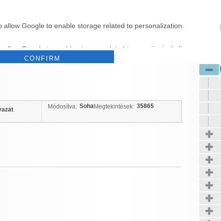
i fák
o allow Google to enable storage related to personalization.
Kerté
o allow Google to enable storage related to security, including
CONFIRM
cation functionality and fraud prevention, and other user protection.
Data Deletion
Data Access
Privacy Policy
Soha
35865
Módosítva:
Megtekintések:
vazat