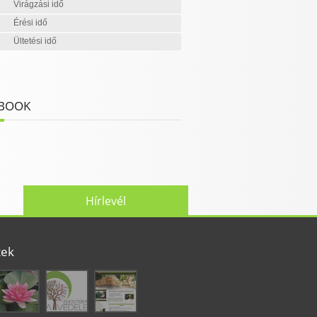
Virágzási idő
Érési idő
Ültetési idő
BOOK
Hírlevél
tek