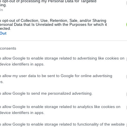
to opt-out of processing my Personal Data for Targeted
ing.
In
o opt-out of Collection, Use, Retention, Sale, and/or Sharing
ersonal Data that Is Unrelated with the Purposes for which it
lected.
Out
consents
o allow Google to enable storage related to advertising like cookies on
Mobil
evice identifiers in apps.
36 70 380 1882
Weboldal
o allow my user data to be sent to Google for online advertising
www.hungaroplant.hu
s.
to allow Google to send me personalized advertising.
edelem
o allow Google to enable storage related to analytics like cookies on
evice identifiers in apps.
o allow Google to enable storage related to functionality of the website