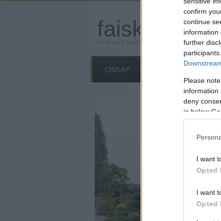
sensitive in
Felhasználónév
confirm you
faiskola.hu
continue se
information 
Elfelejtette jelszavát?
Elfelejtette felhasználó
further disc
Kertészeti, kerti termékek és szolgáltatások 
participants
Downstream 
CÍMLAP
MI A FAISKOLA.HU?
Please note
information 
deny consent
in below Go
Persona
I want t
Opted 
I want t
Opted 