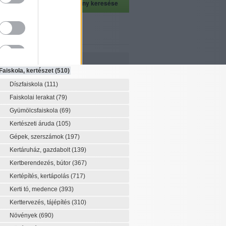
szeti szaknévsor
Szaknévsor
Faiskola, kertészet
(510)
Díszfaiskola
(111)
Faiskolai lerakat
(79)
Gyümölcsfaiskola
(69)
Kertészeti áruda
(105)
Gépek, szerszámok
(197)
Kertáruház, gazdabolt
(139)
Kertberendezés, bútor
(367)
Kertépítés, kertápolás
(717)
Kerti tó, medence
(393)
Kerttervezés, tájépítés
(310)
Növények
(690)