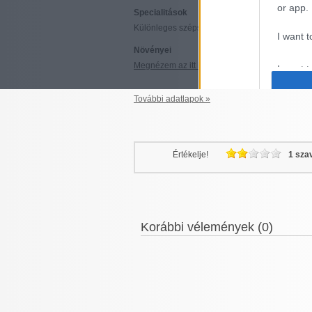
or app.
Specialitások
Különleges szépségű, eredeti japán kerti bonsa
I want t
Növényei
Megnézem az itt kapható növények listáját »
I want t
authenti
További adatlapok »
Értékelje!
1 sza
Korábbi vélemények (0)