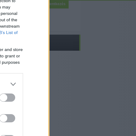
ection to
Bejelentkezés
ou may
 personal
out of the
 downstream
B’s List of
er and store
to grant or
ed purposes