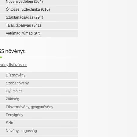
Növényvédelem
(164)
Öntözés, víztechnika
(610)
Szaktanácsadás
(294)
Talaj, tápanyag
(341)
Vetőmag, fűmag
(97)
SS növényt
vény listázása »
Dísznövény
Szobanövény
Gyümölcs
Zöldség
Fűszernövény, gyógynövény
Fényigény
Szín
Növény magasság