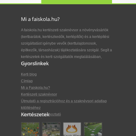
Mi a faiskola.hu?
A faiskola.hu kertészeti szaknévsor a növényvásárlók
(kertbarátok, kertészkedők, kertépítők) és a kertépítési
szolgáltatást igénybe vevők (kerttulajdonosok,
építkezők, társasházak) tájékoztatására szolgál. Segít a
kertészetek és kerti szolgáltatók megtalálásában,
Gyorslinkek
kiválasztásában.
Kerti blog
Címlap
Mi a Faiskola.hu?
Kertészeti szaknévsor
Útmutató a regisztrációhoz és a szaknévsori adatlap
kitöltéséhez
Kertészetek
Adatkezelési tájékoztató