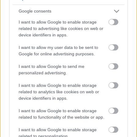
5
5
Google consents
5
5
7
7
6
6
16
I want to allow Google to enable storage
16
7
9
7
9
related to advertising like cookies on web or
3
12
12
3
6
6
143
143
device identifiers in apps.
14
14
4
4
4
4
2
2
2
13
13
2
6
6
I want to allow my user data to be sent to
4
4
14
14
7
7
Google for online advertising purposes.
5
5
2
2
8
8
I want to allow Google to send me
2
2
2
2
2
2
personalized advertising.
2
2
3
3
12
12
I want to allow Google to enable storage
10
10
related to analytics like cookies on web or
device identifiers in apps.
I want to allow Google to enable storage
related to functionality of the website or app.
I want to allow Google to enable storage
related to personalization.