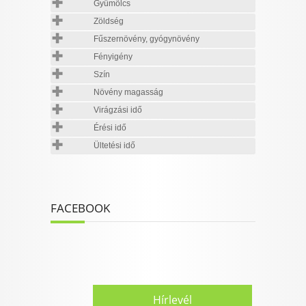
Gyümölcs
Zöldség
Fűszernövény, gyógynövény
Fényigény
Szín
Növény magasság
Virágzási idő
Érési idő
Ültetési idő
FACEBOOK
Hírlevél