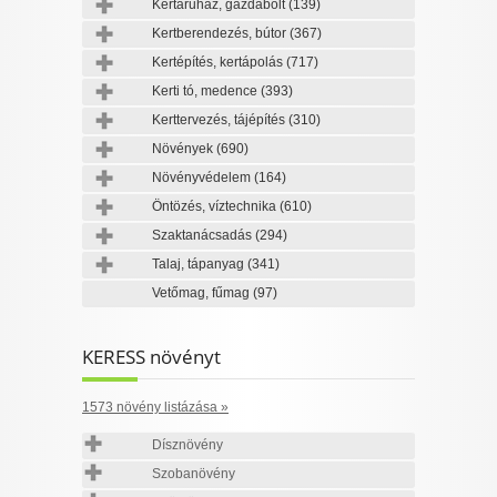
Kertáruház, gazdabolt
(139)
Kertberendezés, bútor
(367)
Kertépítés, kertápolás
(717)
Kerti tó, medence
(393)
Kerttervezés, tájépítés
(310)
Növények
(690)
Növényvédelem
(164)
Öntözés, víztechnika
(610)
Szaktanácsadás
(294)
Talaj, tápanyag
(341)
Vetőmag, fűmag
(97)
KERESS növényt
1573 növény listázása »
Dísznövény
Szobanövény