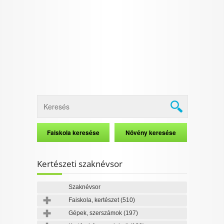
I want to allow Google to enable storage
related to security, including authentication
functionality and fraud prevention, and other
user protection.
CONFIRM
Data Deletion
Data Access
Privacy Policy
Kertészeti szaknévsor
Szaknévsor
Faiskola, kertészet
(510)
Gépek, szerszámok
(197)