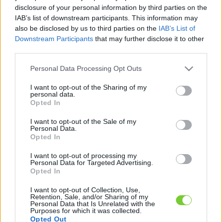
Felhasználónév
Bejelentkezés
disclosure of your personal information by third parties on the
IAB’s list of downstream participants. This information may
faiskola.hu
Jelszó
also be disclosed by us to third parties on the
IAB’s List of
Downstream Participants
that may further disclose it to other
Kertészeti, kerti termékek és szolgáltatások térképes
Emlékezzen
third parties.
szaknévsora
Please note that this website/app uses one or more Google
Personal Data Processing Opt Outs
rám
services and may gather and store information including but
not limited to your visit or usage behaviour. You may click to
I want to opt-out of the Sharing of my
CÍMLAP
personal data.
Elfelejtette jelszavát?
Elfelejtette felhasználónevét?
grant or deny consent to Google and its third-party tags to
Opted In
Regisztráció
use your data for below specified purposes in below Google
consent section.
MI A FAISKOLA.HU?
I want to opt-out of the Sale of my
Personal Data.
Opted In
KERTÉSZ ÉS KERTÉSZET REGISZTRÁCIÓ
I want to opt-out of processing my
Personal Data for Targeted Advertising.
Opted In
NÖVÉNYKATALÓGUS
I want to opt-out of Collection, Use,
Retention, Sale, and/or Sharing of my
Personal Data that Is Unrelated with the
Purposes for which it was collected.
Opted Out