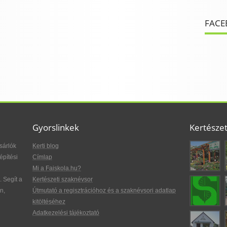
FACE
Gyorslinkek
Kertésze
sárlók
Kerti blog
építési
Címlap
Mi a Faiskola.hu?
. Segít a
Kertészeti szaknévsor
n,
Útmutató a regisztrációhoz és a szaknévsori adatlap
kitöltéséhez
Adatkezelési tájékoztató