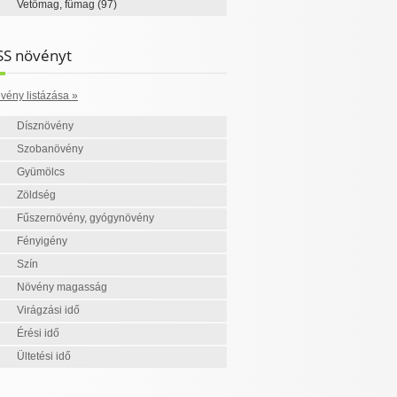
Vetőmag, fűmag
(97)
SS növényt
vény listázása »
Dísznövény
Szobanövény
Gyümölcs
Zöldség
Fűszernövény, gyógynövény
Fényigény
Szín
Növény magasság
Virágzási idő
Érési idő
Ültetési idő