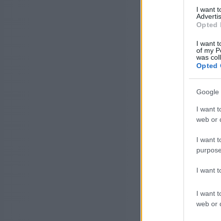
I want 
Advertis
Opted 
I want t
of my P
was col
Opted 
Google 
I want t
web or d
I want t
purpose
I want 
I want t
web or d