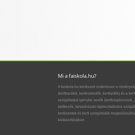
Mi a faiskola.hu?
A faiskola.hu kertészeti szaknévsor a növényvá
(kertbarátok, kertészkedők, kertépítők) és a kert
szolgáltatást igénybe vevők (kerttulajdonosok,
építkezők, társasházak) tájékoztatására szolgál
kertészetek és kerti szolgáltatók megtalálásába
kiválasztásában.