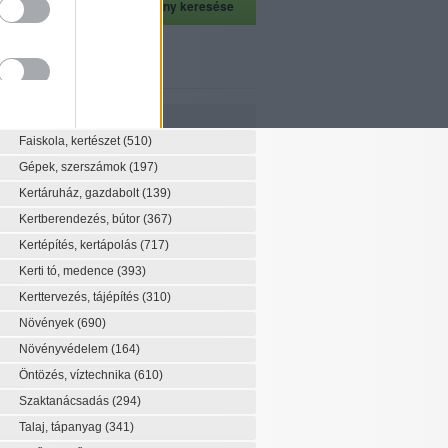
szeti szaknévsor
Szaknévsor
Faiskola, kertészet
(510)
Gépek, szerszámok
(197)
Kertáruház, gazdabolt
(139)
Kertberendezés, bútor
(367)
Kertépítés, kertápolás
(717)
Kerti tó, medence
(393)
Kerttervezés, tájépítés
(310)
Növények
(690)
Növényvédelem
(164)
Öntözés, víztechnika
(610)
Szaktanácsadás
(294)
Talaj, tápanyag
(341)