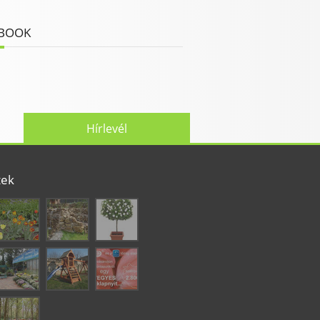
BOOK
Hírlevél
tek