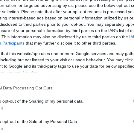
formation for targeted advertising by us, please use the below opt-out s
Jelszó
Emlékezzen rám
r selection. Please note that after your opt-out request is processed y
eing interest-based ads based on personal information utilized by us or
nevét?
Regisztráció
disclosed to third parties prior to your opt-out. You may separately opt-
térképes szaknévsora
losure of your personal information by third parties on the IAB’s list of
. This information may also be disclosed by us to third parties on the
IA
KERTÉSZ ÉS KERTÉSZET REGISZTRÁCIÓ
NÖVÉNYKATALÓGUS
Participants
that may further disclose it to other third parties.
 that this website/app uses one or more Google services and may gath
including but not limited to your visit or usage behaviour. You may click 
 to Google and its third-party tags to use your data for below specifi
ogle consent section.
(0)
nak jelenleg nincs szaknévsori adatlapja.
l Data Processing Opt Outs
o opt-out of the Sharing of my personal data.
In
o opt-out of the Sale of my Personal Data.
In