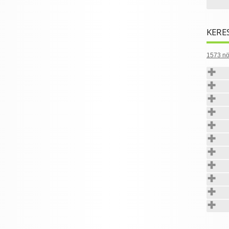
KERE
1573 nö