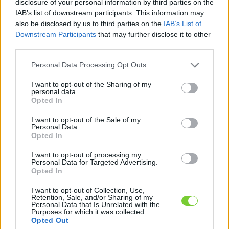
disclosure of your personal information by third parties on the
Felhasználónév
Bejelentkezés
IAB’s list of downstream participants. This information may
faiskola.hu
Jelszó
also be disclosed by us to third parties on the
IAB’s List of
Downstream Participants
that may further disclose it to other
Kertészeti, kerti termékek és szolgáltatások térképes
third parties.
Emlékezzen
szaknévsora
Please note that this website/app uses one or more Google
Personal Data Processing Opt Outs
rám
services and may gather and store information including but
not limited to your visit or usage behaviour. You may click to
I want to opt-out of the Sharing of my
personal data.
grant or deny consent to Google and its third-party tags to
CÍMLAP
Elfelejtette jelszavát?
Elfelejtette felhasználónevét?
Opted In
use your data for below specified purposes in below Google
Regisztráció
consent section.
I want to opt-out of the Sale of my
MI A FAISKOLA.HU?
Personal Data.
Opted In
KERTÉSZ ÉS KERTÉSZET REGISZTRÁCIÓ
I want to opt-out of processing my
Personal Data for Targeted Advertising.
Opted In
NÖVÉNYKATALÓGUS
I want to opt-out of Collection, Use,
Retention, Sale, and/or Sharing of my
Personal Data that Is Unrelated with the
szepkertfaiskola
Purposes for which it was collected.
Opted Out