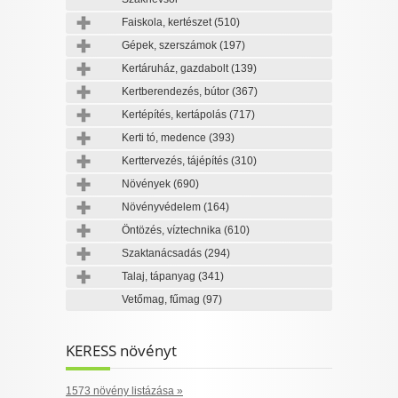
Faiskola, kertészet
(510)
Gépek, szerszámok
(197)
Kertáruház, gazdabolt
(139)
Kertberendezés, bútor
(367)
Kertépítés, kertápolás
(717)
Kerti tó, medence
(393)
Kerttervezés, tájépítés
(310)
Növények
(690)
Növényvédelem
(164)
Öntözés, víztechnika
(610)
Szaktanácsadás
(294)
Talaj, tápanyag
(341)
Vetőmag, fűmag
(97)
KERESS növényt
1573 növény listázása »