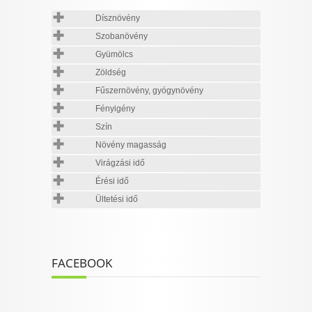
Dísznövény
Szobanövény
Gyümölcs
Zöldség
Fűszernövény, gyógynövény
Fényigény
Szín
Növény magasság
Virágzási idő
Érési idő
Ültetési idő
FACEBOOK