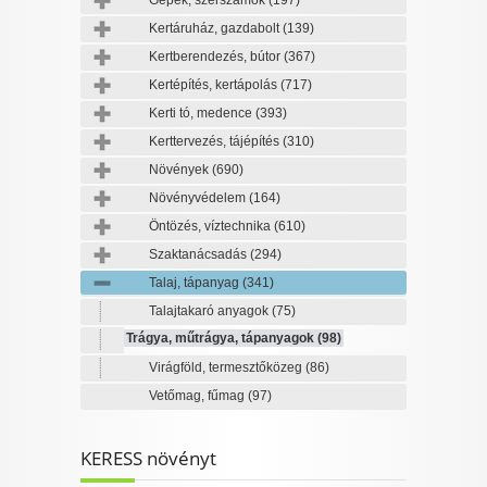
Gépek, szerszámok
(197)
Kertáruház, gazdabolt
(139)
Kertberendezés, bútor
(367)
Kertépítés, kertápolás
(717)
Kerti tó, medence
(393)
Kerttervezés, tájépítés
(310)
Növények
(690)
Növényvédelem
(164)
Öntözés, víztechnika
(610)
Szaktanácsadás
(294)
Talaj, tápanyag
(341)
Talajtakaró anyagok
(75)
Trágya, műtrágya, tápanyagok
(98)
Virágföld, termesztőközeg
(86)
Vetőmag, fűmag
(97)
KERESS növényt