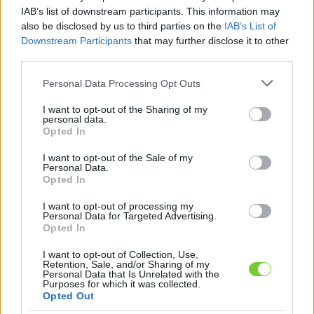
Felhasználónév
Bejelentkezés
IAB’s list of downstream participants. This information may
also be disclosed by us to third parties on the
IAB’s List of
faiskola.hu
Jelszó
Downstream Participants
that may further disclose it to other
third parties.
Kertészeti, kerti termékek és szolgáltatások térképes
Emlékezzen
szaknévsora
Please note that this website/app uses one or more Google
Personal Data Processing Opt Outs
services and may gather and store information including but
rám
not limited to your visit or usage behaviour. You may click to
I want to opt-out of the Sharing of my
personal data.
grant or deny consent to Google and its third-party tags to
Opted In
CÍMLAP
Elfelejtette jelszavát?
Elfelejtette felhasználónevét?
use your data for below specified purposes in below Google
Regisztráció
consent section.
I want to opt-out of the Sale of my
Personal Data.
MI A FAISKOLA.HU?
Opted In
I want to opt-out of processing my
KERTÉSZ ÉS KERTÉSZET REGISZTRÁCIÓ
Personal Data for Targeted Advertising.
Opted In
NÖVÉNYKATALÓGUS
I want to opt-out of Collection, Use,
Retention, Sale, and/or Sharing of my
Personal Data that Is Unrelated with the
Purposes for which it was collected.
Trágya, műtrágya,
Opted Out
tápanyagok