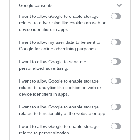
Google consents
I want to allow Google to enable storage
related to advertising like cookies on web or
device identifiers in apps.
5
5
I want to allow my user data to be sent to
3
3
Google for online advertising purposes.
22
22
11
11
I want to allow Google to send me
11
11
personalized advertising.
3
3
3
3
6
6
2
2
I want to allow Google to enable storage
5
5
related to analytics like cookies on web or
device identifiers in apps.
2
2
I want to allow Google to enable storage
related to functionality of the website or app.
I want to allow Google to enable storage
related to personalization.
Szaknévsori tagok száma ebben a kategóriában: 97