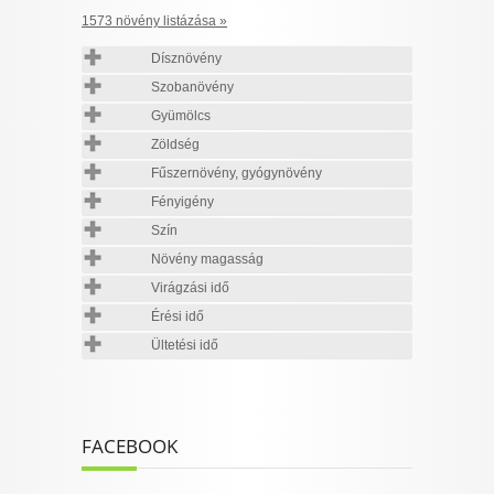
1573 növény listázása »
Dísznövény
Szobanövény
Gyümölcs
Zöldség
Fűszernövény, gyógynövény
Fényigény
Szín
Növény magasság
Virágzási idő
Érési idő
Ültetési idő
FACEBOOK