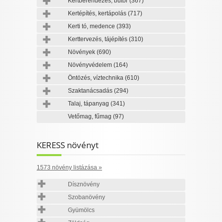
Kertberendezés, bútor
(367)
Kertépítés, kertápolás
(717)
Kerti tó, medence
(393)
Kerttervezés, tájépítés
(310)
Növények
(690)
Növényvédelem
(164)
Öntözés, víztechnika
(610)
Szaktanácsadás
(294)
Talaj, tápanyag
(341)
Vetőmag, fűmag
(97)
KERESS növényt
1573 növény listázása »
Dísznövény
Szobanövény
Gyümölcs