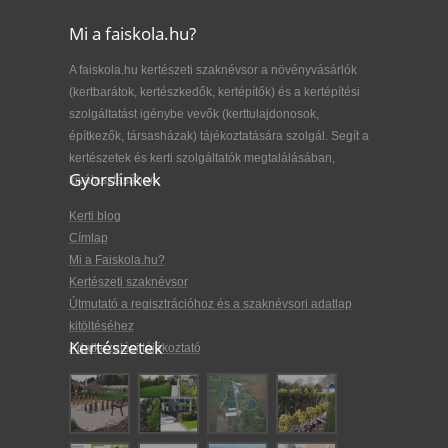
Mi a faiskola.hu?
A faiskola.hu kertészeti szaknévsor a növényvásárlók
(kertbarátok, kertészkedők, kertépítők) és a kertépítési
szolgáltatást igénybe vevők (kerttulajdonosok,
építkezők, társasházak) tájékoztatására szolgál. Segít a
kertészetek és kerti szolgáltatók megtalálásában,
Gyorslinkek
kiválasztásában.
Kerti blog
Címlap
Mi a Faiskola.hu?
Kertészeti szaknévsor
Útmutató a regisztrációhoz és a szaknévsori adatlap
kitöltéséhez
Kertészetek
Adatkezelési tájékoztató