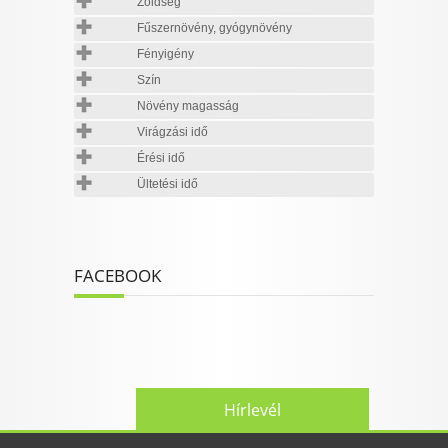
Zöldség
Fűszernövény, gyógynövény
Fényigény
Szín
Növény magasság
Virágzási idő
Érési idő
Ültetési idő
FACEBOOK
Hírlevél