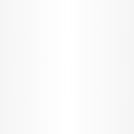
I want to allow Google to enable storage
related to security, including authentication
functionality and fraud prevention, and other
user protection.
CONFIRM
Data Deletion
Data Access
Privacy Policy