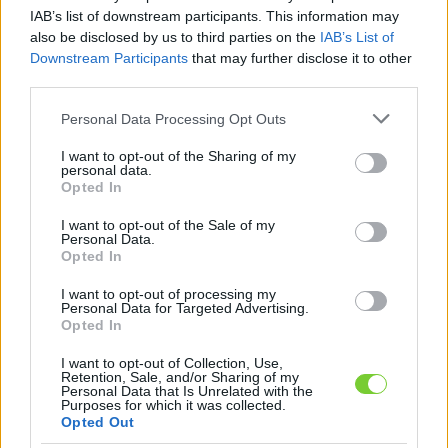
Felhasználónév
Bejelentkezés
IAB’s list of downstream participants. This information may
also be disclosed by us to third parties on the
IAB’s List of
faiskola.hu
Jelszó
Downstream Participants
that may further disclose it to other
third parties.
Kertészeti, kerti termékek és szolgáltatások térképes
Emlékezzen
szaknévsora
Please note that this website/app uses one or more Google
Personal Data Processing Opt Outs
services and may gather and store information including but
rám
not limited to your visit or usage behaviour. You may click to
I want to opt-out of the Sharing of my
personal data.
grant or deny consent to Google and its third-party tags to
Opted In
CÍMLAP
Elfelejtette jelszavát?
Elfelejtette felhasználónevét?
use your data for below specified purposes in below Google
Regisztráció
consent section.
I want to opt-out of the Sale of my
Personal Data.
MI A FAISKOLA.HU?
Opted In
I want to opt-out of processing my
KERTÉSZ ÉS KERTÉSZET REGISZTRÁCIÓ
Personal Data for Targeted Advertising.
Opted In
NÖVÉNYKATALÓGUS
I want to opt-out of Collection, Use,
Retention, Sale, and/or Sharing of my
Personal Data that Is Unrelated with the
Rózsalonc (
Weigela
Purposes for which it was collected.
Opted Out
florida
'Purpurea