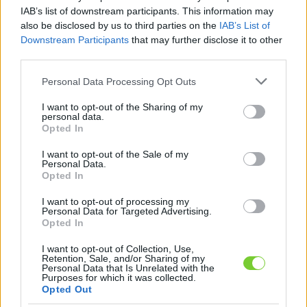
Felhasználónév
Bejelentkezés
IAB’s list of downstream participants. This information may
also be disclosed by us to third parties on the
IAB’s List of
faiskola.hu
Jelszó
Downstream Participants
that may further disclose it to other
third parties.
Kertészeti, kerti termékek és szolgáltatások térképes
Emlékezzen
szaknévsora
Please note that this website/app uses one or more Google
Personal Data Processing Opt Outs
services and may gather and store information including but
rám
not limited to your visit or usage behaviour. You may click to
I want to opt-out of the Sharing of my
personal data.
grant or deny consent to Google and its third-party tags to
Opted In
CÍMLAP
Elfelejtette jelszavát?
Elfelejtette felhasználónevét?
use your data for below specified purposes in below Google
Regisztráció
consent section.
I want to opt-out of the Sale of my
Personal Data.
MI A FAISKOLA.HU?
Opted In
I want to opt-out of processing my
KERTÉSZ ÉS KERTÉSZET REGISZTRÁCIÓ
Personal Data for Targeted Advertising.
Opted In
NÖVÉNYKATALÓGUS
I want to opt-out of Collection, Use,
Retention, Sale, and/or Sharing of my
Personal Data that Is Unrelated with the
Kékszakáll
Purposes for which it was collected.
Opted Out
(
Caryopteris x