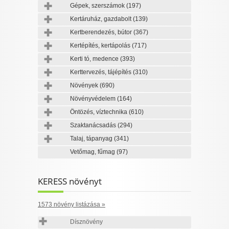
Gépek, szerszámok
(197)
Kertáruház, gazdabolt
(139)
Kertberendezés, bútor
(367)
Kertépítés, kertápolás
(717)
Kerti tó, medence
(393)
Kerttervezés, tájépítés
(310)
Növények
(690)
Növényvédelem
(164)
Öntözés, víztechnika
(610)
Szaktanácsadás
(294)
Talaj, tápanyag
(341)
Vetőmag, fűmag
(97)
KERESS növényt
1573 növény listázása »
Dísznövény