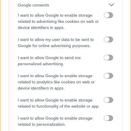
clandonensis
)
Google consents
I want to allow Google to enable storage
related to advertising like cookies on web or
device identifiers in apps.
1m x 1m-es, sűrű, gömbölyded félcserje. Levelei
hosszúkásak, zöldesszürkék és illatosak. Élénk kék
I want to allow my user data to be sent to
virágait augusztusban – szeptemberben tömegesen
Google for online advertising purposes.
hozza.
Jó vízelvezetésű, átlagos, enyhén meszes talajt és napos
I want to allow Google to send me
fekvést igényel. Mérsékelten szárazságtűrő növény.
personalized advertising.
Cserjecsoportok szélébe, sziklakertekbe, rézsűkre vagy
akár edényben is nevelhetjük
I want to allow Google to enable storage
related to analytics like cookies on web or
http://palmaligetetmagyarorszagnak.com/
Bővebben:
device identifiers in apps.
I want to allow Google to enable storage
related to functionality of the website or app.
I want to allow Google to enable storage
related to personalization.