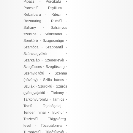
Pipacs
·
Porcikafű
·
Porcsinfű
·
Psyllium
·
Rebarbara
·
Ribizli
·
Rozmaring
·
Rutafű
·
Sáfrány
·
Sáfrányos
szeklice
·
Sédkender
·
Somkóró
·
Szagosmüge
·
Szamóca
·
Szappanfű
·
Szárcsagyökér
·
Szarkaláb
·
Szederlevél
·
Szegfűbors
·
Szegfűszeg
·
Szemvidítófű
·
Szenna
(növény)
·
Szilfa háncs
·
Szulák
·
Szurokfű
·
Szúrós
gyöngyajakfű
·
Tárkony
·
Tárkonyürömfű
·
Tárnics
·
Teafű
·
Tejoltógalaj
·
Tengeri hínár
·
Tyúkhúr
·
Tisztesfű
·
Tölgykéreg-
levél
·
Tőzegáfonya
·
Turbolyafű
·
Tüdőfűlevél
·