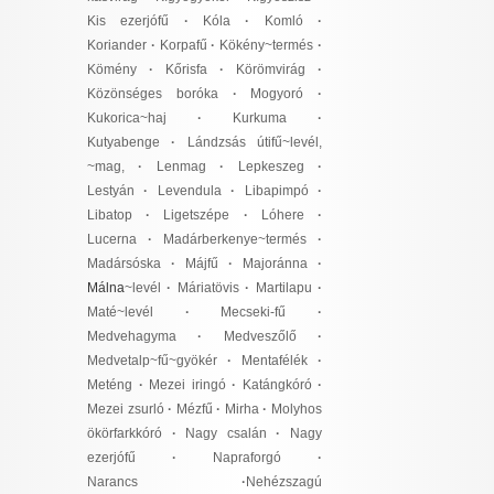
Kis ezerjófű
·
Kóla
·
Komló
·
Koriander
·
Korpafű
·
Kökény~termés
·
Kömény
·
Kőrisfa
·
Körömvirág
·
Közönséges boróka
·
Mogyoró
·
Kukorica~haj
·
Kurkuma
·
Kutyabenge
·
Lándzsás útifű~levél,
~mag,
·
Lenmag
·
Lepkeszeg
·
Lestyán
·
Levendula
·
Libapimpó
·
Libatop
·
Ligetszépe
·
Lóhere
·
Lucerna
·
Madárberkenye~termés
·
Madársóska
·
Májfű
·
Majoránna
·
Málna
~levél
·
Máriatövis
·
Martilapu
·
Maté~levél
·
Mecseki-fű
·
Medvehagyma
·
Medveszőlő
·
Medvetalp~fű~gyökér
·
Mentafélék
·
Meténg
·
Mezei iringó
·
Katángkóró
·
Mezei zsurló
·
Mézfű
·
Mirha
·
Molyhos
ökörfarkkóró
·
Nagy csalán
·
Nagy
ezerjófű
·
Napraforgó
·
Narancs
·
Nehézszagú