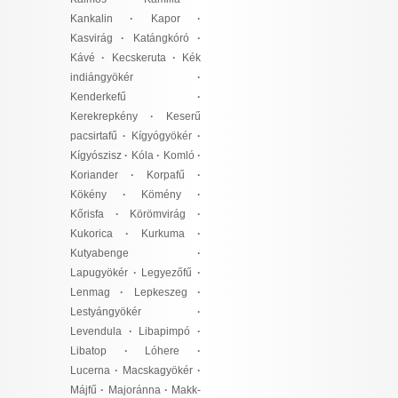
Kankalin
·
Kapor
·
Kasvirág
·
Katángkóró
·
Kávé
·
Kecskeruta
·
Kék
indiángyökér
·
Kenderkefű
·
Kerekrepkény
·
Keserű
pacsirtafű
·
Kígyógyökér
·
Kígyószisz
·
Kóla
·
Komló
·
Koriander
·
Korpafű
·
Kökény
·
Kömény
·
Kőrisfa
·
Körömvirág
·
Kukorica
·
Kurkuma
·
Kutyabenge
·
Lapugyökér
·
Legyezőfű
·
Lenmag
·
Lepkeszeg
·
Lestyángyökér
·
Levendula
·
Libapimpó
·
Libatop
·
Lóhere
·
Lucerna
·
Macskagyökér
·
Májfű
·
Majoránna
·
Makk-