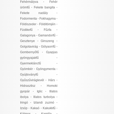
Fehérmályva
·
Fehér
ürömfű
·
Fekete bangita
·
Fekete nadály
·
Fodormenta
·
Fokhagyma
·
Földiszeder
·
Földitömjén
·
Füstikefű
·
Fűzfa
·
Galagonya
·
Gamandorfű
·
Gesztenye
·
Ginszeng
·
Golgotavirág
·
Gólyaorrfű
·
Gombernyőfű
·
Gyapjas
gyöngyajakfű
·
Gyermekláncfű
·
Gyömbér
·
Gyöngymenta
·
Gyújtoványfű
·
Gyűszűviráglevél
·
Hárs
·
Hidrasztisz
·
Homoki
gyopár
·
Iglic
·
Illatos
ibolya
·
Illatos turbolya
·
Iringó
·
Izlandi zuzmó
·
Izsóp
·
Kakaó
·
Kakukkfű
·
Kálmos
·
Kamilla
·