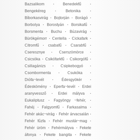
Bazsalikom
·
Benedekfű
·
Bengekéreg
·
Betonika
·
Bíborkasvirág
·
Bojtorján
·
Borágó
·
Borbolya
·
Borostyán
·
Borsikafű
·
Borsmenta
·
Buchu
·
Búzavirág
·
Bürökgémorr
·
Centella
·
Cickafark
·
Citromfű
·
csabafű
·
Csarabfű
·
Cseresznye
·
Cserszömörce
·
Csicsóka
·
Csikófarkfű
·
Csikorgófű
·
Csillagánizs
·
Csipkebogyó
·
Csombormenta
·
Csukóka
·
Diófa~levél
·
Édesgyökér
·
Édeskömény
·
Eperfa~levél
·
Erdei
aranyvessző
·
Erdei mályva
·
Eukaliptusz
·
Fagyöngy ~fehér,
·
Fahéj
·
Falgyomfű
·
Farkasalma
·
Fehér akác~virág
·
Fehér árvacsalán
·
Fehér fűzfa
·
Fehér mustár~mag
·
Fehér üröm
·
Fehérmályva
·
Fekete
áfonya
·
Fekete bangita
·
Fekete