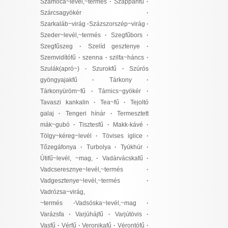
Szamóca~levél,~termés
·
Szappanfű
·
Szárcsagyökér
·
Szarkaláb~virág
·
Százszorszép~virág
·
Szeder~levél,~termés
·
Szegfűbors
·
Szegfűszeg
·
Szelíd gesztenye
·
Szemvidítófű
·
szenna
·
szilfa~háncs
·
Szulák(apró~)
·
Szurokfű
·
Szúrós
gyöngyajakfű
·
Tárkony
·
Tárkonyüröm~fű
·
Tárnics~gyökér
·
Tavaszi kankalin
·
Tea~fű
·
Tejoltó
galaj
·
Tengeri hínár
·
Termesztett
mák~gubó
·
Tisztesfű
·
Makk-kávé
·
Tölgy~kéreg~levél
·
Tövises iglice
·
Tőzegáfonya
·
Turbolya
·
Tyúkhúr
·
Útifű~levél, ~mag,
·
Vadárvácskafű
·
Vadcseresznye~levél,~termés
·
Vadgesztenye~levél,~termés
·
Vadrózsa~virág,
~termés
·
Vadsóska~levél,~mag
·
Varázsfa
·
Varjúhájfű
·
Varjútövis
·
Vasfű
·
Vérfű
·
Veronikafű
·
Vérontófű
·