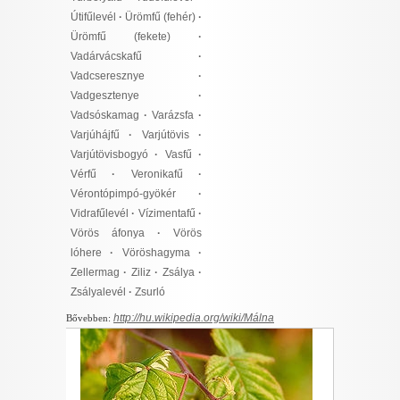
Útifűlevél
·
Ürömfű (fehér)
·
Ürömfű (fekete)
·
Vadárvácskafű
·
Vadcseresznye
·
Vadgesztenye
·
Vadsóskamag
·
Varázsfa
·
Varjúhájfű
·
Varjútövis
·
Varjútövisbogyó
·
Vasfű
·
Vérfű
·
Veronikafű
·
Vérontópimpó-gyökér
·
Vidrafűlevél
·
Vízimentafű
·
Vörös áfonya
·
Vörös
lóhere
·
Vöröshagyma
·
Zellermag
·
Ziliz
·
Zsálya
·
Zsályalevél
·
Zsurló
http://hu.wikipedia.org/wiki/Málna
Bővebben: