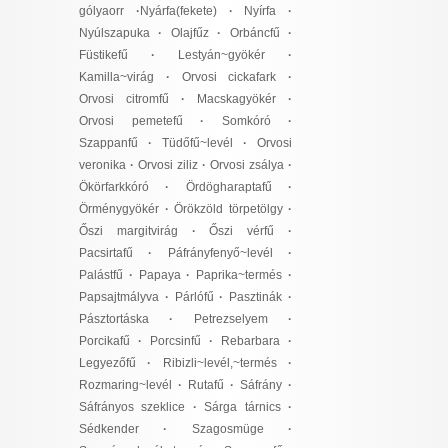
gólyaorr
·
Nyárfa(fekete)
·
Nyírfa
·
Nyúlszapuka
·
Olajfűz
·
Orbáncfű
·
Füstikefű
·
Lestyán~gyökér
·
Kamilla~virág
·
Orvosi cickafark
·
Orvosi citromfű
·
Macskagyökér
·
Orvosi pemetefű
·
Somkóró
·
Szappanfű
·
Tüdőfű~levél
·
Orvosi
veronika
·
Orvosi ziliz
·
Orvosi zsálya
·
Ökörfarkkóró
·
Ördögharaptafű
·
Örménygyökér
·
Örökzöld törpetölgy
·
Őszi margitvirág
·
Őszi vérfű
·
Pacsirtafű
·
Páfrányfenyő~levél
·
Palástfű
·
Papaya
·
Paprika~termés
·
Papsajtmályva
·
Párlófű
·
Pasztinák
·
Pásztortáska
·
Petrezselyem
·
Porcikafű
·
Porcsinfű
·
Rebarbara
·
Legyezőfű
·
Ribizli~levél,~termés
·
Rozmaring~levél
·
Rutafű
·
Sáfrány
·
Sáfrányos szeklice
·
Sárga tárnics
·
Sédkender
·
Szagosmüge
·