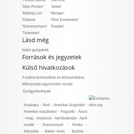
'Fertődi rubina'
'Glencoe'
'Glen Prosen'
'Jewel'
'Malling Leo'
'Munger'
'Octavia'
'Ohio Everbearer'
'Schoenemann'
'Scepter'
'Tulameen'
Lásd még
Natúr gyógyteák
Források és jegyzetek
Külső hivatkozások
A málna termesztése és felhasználása
Málnaszörp egyszerűen recept
Gyógynövények
Acsalapu
·
Áloé
·
Amerikai lázgyökér
·
Amerikai viaszbokor
·
Angyalfű
·
Ánizs
~mag,
·
Anyarozs
·
Apróbojtorján
·
Apró
szulák
·
Aranyvessző
·
Árnika
·
Articsóka
·
Babér~levél,
·
Babhéj
·