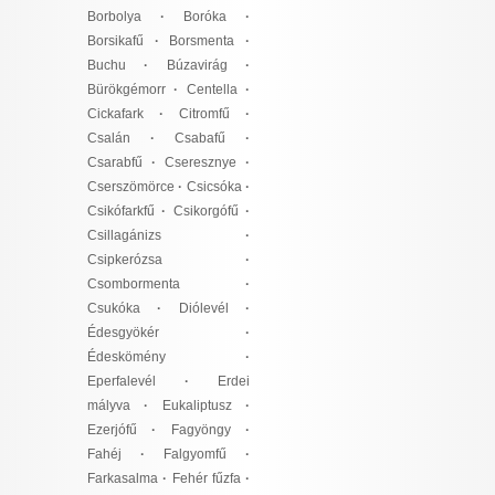
Borbolya
·
Boróka
·
Borsikafű
·
Borsmenta
·
Buchu
·
Búzavirág
·
Bürökgémorr
·
Centella
·
Cickafark
·
Citromfű
·
Csalán
·
Csabafű
·
Csarabfű
·
Cseresznye
·
Cserszömörce
·
Csicsóka
·
Csikófarkfű
·
Csikorgófű
·
Csillagánizs
·
Csipkerózsa
·
Csombormenta
·
Csukóka
·
Diólevél
·
Édesgyökér
·
Édeskömény
·
Eperfalevél
·
Erdei
mályva
·
Eukaliptusz
·
Ezerjófű
·
Fagyöngy
·
Fahéj
·
Falgyomfű
·
Farkasalma
·
Fehér fűzfa
·