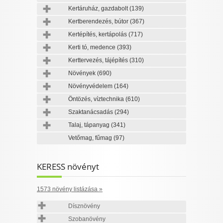
Kertáruház, gazdabolt
(139)
Kertberendezés, bútor
(367)
Kertépítés, kertápolás
(717)
Kerti tó, medence
(393)
Kerttervezés, tájépítés
(310)
Növények
(690)
Növényvédelem
(164)
Öntözés, víztechnika
(610)
Szaktanácsadás
(294)
Talaj, tápanyag
(341)
Vetőmag, fűmag
(97)
KERESS növényt
1573 növény listázása »
Dísznövény
Szobanövény