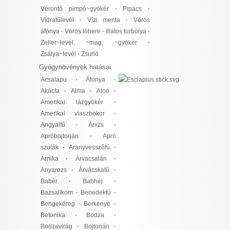
Vérontó pimpó~gyökér
·
Pipacs
·
Vidrafűlevél
·
Vízi menta
·
Vörös
áfonya
·
Vörös lóhere
·
Illatos turbolya
·
Zeller~levél, ~mag, ~gyökér
·
Zsálya~levél
·
Zsurló
Gyógynövények hatásai
Acsalapu
·
Áfonya
·
Akácfa
·
Alma
·
Aloé
·
Amerikai lázgyökér
·
Amerikai viaszbokor
·
Angyalfű
·
Ánizs
·
Apróbojtorján
·
Apró
szulák
·
Aranyvesszőfű
·
Árnika
·
Árvacsalán
·
Anyarozs
·
Árvácskafű
·
Babér
·
Babhéj
·
Bazsalikom
·
Benedekfű
·
Bengekéreg
·
Berkenye
·
Betonika
·
Bodza
·
Bodzavirág
·
Bojtorján
·