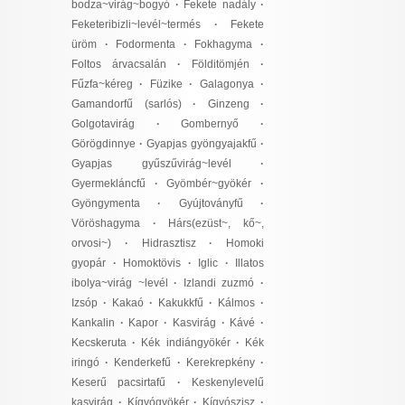
bodza~virág~bogyó
·
Fekete nadály
·
Feketeribizli~levél~termés
·
Fekete
üröm
·
Fodormenta
·
Fokhagyma
·
Foltos árvacsalán
·
Földitömjén
·
Fűzfa~kéreg
·
Füzike
·
Galagonya
·
Gamandorfű (sarlós)
·
Ginzeng
·
Golgotavirág
·
Gombernyő
·
Görögdinnye
·
Gyapjas gyöngyajakfű
·
Gyapjas gyűszűvirág~levél
·
Gyermekláncfű
·
Gyömbér~gyökér
·
Gyöngymenta
·
Gyújtoványfű
·
Vöröshagyma
·
Hárs(ezüst~, kő~,
orvosi~)
·
Hidrasztisz
·
Homoki
gyopár
·
Homoktövis
·
Iglic
·
Illatos
ibolya~virág ~levél
·
Izlandi zuzmó
·
Izsóp
·
Kakaó
·
Kakukkfű
·
Kálmos
·
Kankalin
·
Kapor
·
Kasvirág
·
Kávé
·
Kecskeruta
·
Kék indiángyökér
·
Kék
iringó
·
Kenderkefű
·
Kerekrepkény
·
Keserű pacsirtafű
·
Keskenylevelű
kasvirág
·
Kígyógyökér
·
Kígyószisz
·