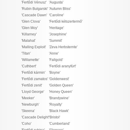
'Fertődi Vénusz'
'Augusta'
I want to allow Google to enable storage
'Rubin Bulgarski'
'Autumn Bliss'
related to security, including authentication
'Cascade Dawn'
'Caroline'
functionality and fraud prevention, and other
'Glen Clova'
'Fertődi kétszertermő'
user protection.
'Glen Moy'
'Heritage'
'Killarney'
'Josephine'
'Malahat'
'Summit'
CONFIRM
'Malling Exploit'
'Zeva Herbsternte'
'Titan'
'Anne'
'Willamette'
'Fallgold'
'Cuthbert'
'Fertődi aranyfürt'
Data Deletion
Data Access
Privacy Policy
'Fertődi kármin'
'Boyne'
'Fertődi zamatos'
'Goldenwest'
'Fertődi zenit'
'Golden Queen'
'Lloyd George'
'Honey Queen'
'Meeker'
'Brandywine'
'Newburgh'
'Royalty'
'Skeena'
'Black Hawk'
'Cascade Delight'
'Bristol'
'Coho'
'Cumberland'