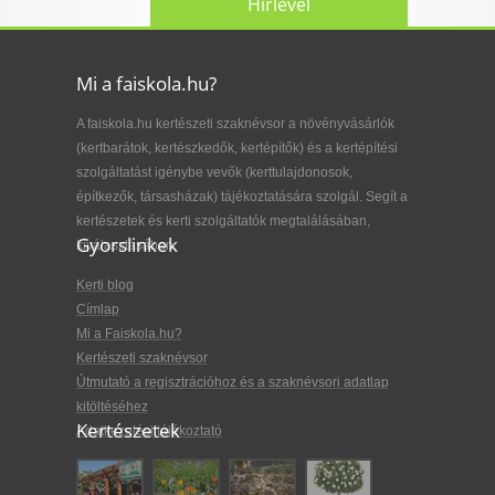
Hírlevél
Mi a faiskola.hu?
A faiskola.hu kertészeti szaknévsor a növényvásárlók
(kertbarátok, kertészkedők, kertépítők) és a kertépítési
szolgáltatást igénybe vevők (kerttulajdonosok,
építkezők, társasházak) tájékoztatására szolgál. Segít a
kertészetek és kerti szolgáltatók megtalálásában,
Gyorslinkek
kiválasztásában.
Kerti blog
Címlap
Mi a Faiskola.hu?
Kertészeti szaknévsor
Útmutató a regisztrációhoz és a szaknévsori adatlap
kitöltéséhez
Kertészetek
Adatkezelési tájékoztató