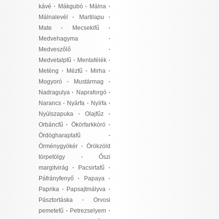
kávé
·
Mákgubó
·
Málna
·
Málnalevél
·
Martilapu
·
Mate
·
Mecsekifű
·
Medvehagyma
·
Medveszőlő
·
Medvetalpfű
·
Mentafélék
·
Meténg
·
Mézfű
·
Mirha
·
Mogyoró
·
Mustármag
·
Nadragulya
·
Napraforgó
·
Narancs
·
Nyárfa
·
Nyírfa
·
Nyúlszapuka
·
Olajfűz
·
Orbáncfű
·
Ökörfarkkóró
·
Ördögharaptafű
·
Örménygyökér
·
Örökzöld
törpetölgy
·
Őszi
margitvirág
·
Pacsirtafű
·
Páfrányfenyő
·
Papaya
·
Paprika
·
Papsajtmályva
·
Pásztortáska
·
Orvosi
pemetefű
·
Petrezselyem
·