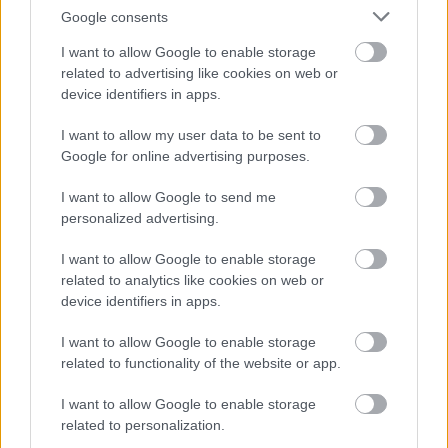
Google consents
I want to allow Google to enable storage
A
málna
(Rubus idaeus)
Magyarországon őshonos, föld
related to advertising like cookies on web or
alatti tarackokat hajtó, kb. 2 m magas félcserje. Levelei 3-
device identifiers in apps.
5, ritkán 7 tagúak, felül simák, alul gyapjasak, szélük
I want to allow my user data to be sent to
fűrészfogas. Májustól augusztusig virágzik. A virágok
Google for online advertising purposes.
fehérek, laza fürtökben vagy bugában állnak. Vörös,
csonthéjas bogyókból álló terméscsoportja 30-40 nap
I want to allow Google to send me
alatt fejlődik ki és érik be, a szederrel ellentétben leválik
personalized advertising.
a vackáról. Ízletes gyümölcs, konzervipari alapanyag.
Magas vízigényű, öntözést igényel. A gyengén savas,
I want to allow Google to enable storage
tápanyagban gazdag talajt kedveli. Sarjadzással
related to analytics like cookies on web or
szaporodik. Európában majdnem mindenütt
device identifiers in apps.
megtalálható, de a mediterrán országokban a hegyekbe
húzódott vissza. Nem él Portugáliában, Izlandon, és
I want to allow Google to enable storage
Skandinávia északi részén. Amerikában őshonos fajtája
related to functionality of the website or app.
a fekete málna.
Termesztett fő fajták
I want to allow Google to enable storage
related to personalization.
'Boyne'
'Amity'