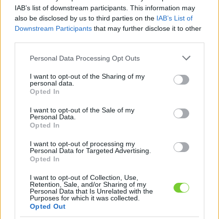
Felhasználónév
Bejelentkezés
IAB’s list of downstream participants. This information may
also be disclosed by us to third parties on the
IAB’s List of
faiskola.hu
Jelszó
Downstream Participants
that may further disclose it to other
third parties.
Kertészeti, kerti termékek és szolgáltatások térképes
Emlékezzen
szaknévsora
Please note that this website/app uses one or more Google
Personal Data Processing Opt Outs
services and may gather and store information including but
rám
not limited to your visit or usage behaviour. You may click to
I want to opt-out of the Sharing of my
personal data.
grant or deny consent to Google and its third-party tags to
Opted In
CÍMLAP
Elfelejtette jelszavát?
Elfelejtette felhasználónevét?
use your data for below specified purposes in below Google
Regisztráció
consent section.
I want to opt-out of the Sale of my
Personal Data.
MI A FAISKOLA.HU?
Opted In
I want to opt-out of processing my
KERTÉSZ ÉS KERTÉSZET REGISZTRÁCIÓ
Personal Data for Targeted Advertising.
Opted In
NÖVÉNYKATALÓGUS
I want to opt-out of Collection, Use,
Retention, Sale, and/or Sharing of my
Personal Data that Is Unrelated with the
Málna (
Rubus ideaus
Purposes for which it was collected.
Opted Out
'Glen Ample')