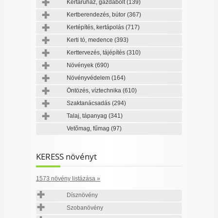
Kertáruház, gazdabolt
(139)
Kertberendezés, bútor
(367)
Kertépítés, kertápolás
(717)
Kerti tó, medence
(393)
Kerttervezés, tájépítés
(310)
Növények
(690)
Növényvédelem
(164)
Öntözés, víztechnika
(610)
Szaktanácsadás
(294)
Talaj, tápanyag
(341)
Vetőmag, fűmag
(97)
KERESS növényt
1573 növény listázása »
Dísznövény
Szobanövény