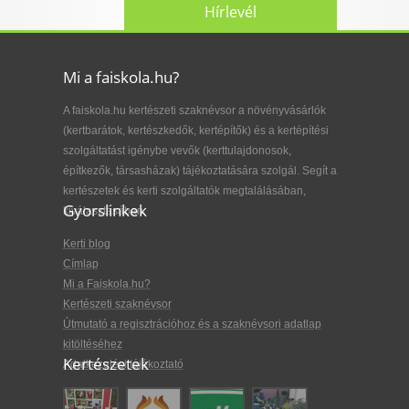
Hírlevél
Mi a faiskola.hu?
A faiskola.hu kertészeti szaknévsor a növényvásárlók
(kertbarátok, kertészkedők, kertépítők) és a kertépítési
szolgáltatást igénybe vevők (kerttulajdonosok,
építkezők, társasházak) tájékoztatására szolgál. Segít a
kertészetek és kerti szolgáltatók megtalálásában,
Gyorslinkek
kiválasztásában.
Kerti blog
Címlap
Mi a Faiskola.hu?
Kertészeti szaknévsor
Útmutató a regisztrációhoz és a szaknévsori adatlap
kitöltéséhez
Kertészetek
Adatkezelési tájékoztató