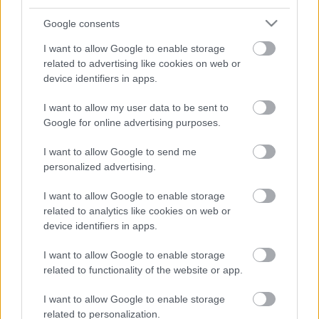
5
5
Google consents
5
5
7
7
6
6
I want to allow Google to enable storage
16
16
7
9
7
9
related to advertising like cookies on web or
3
12
12
3
6
6
device identifiers in apps.
143
143
14
14
4
4
4
4
2
2
2
13
13
2
I want to allow my user data to be sent to
6
6
4
4
Google for online advertising purposes.
14
14
7
7
5
5
2
2
8
I want to allow Google to send me
8
2
2
2
2
2
2
personalized advertising.
2
2
3
3
12
12
I want to allow Google to enable storage
related to analytics like cookies on web or
10
10
device identifiers in apps.
I want to allow Google to enable storage
related to functionality of the website or app.
I want to allow Google to enable storage
related to personalization.