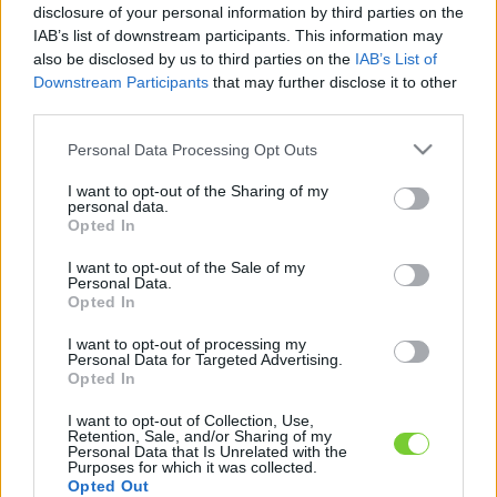
disclosure of your personal information by third parties on the
Felhasználónév
Bejelentkezés
IAB’s list of downstream participants. This information may
faiskola.hu
Jelszó
also be disclosed by us to third parties on the
IAB’s List of
Downstream Participants
that may further disclose it to other
Kertészeti, kerti termékek és szolgáltatások térképes
third parties.
Emlékezzen
szaknévsora
Please note that this website/app uses one or more Google
Personal Data Processing Opt Outs
rám
services and may gather and store information including but
not limited to your visit or usage behaviour. You may click to
I want to opt-out of the Sharing of my
personal data.
CÍMLAP
grant or deny consent to Google and its third-party tags to
Elfelejtette jelszavát?
Elfelejtette felhasználónevét?
Opted In
use your data for below specified purposes in below Google
Regisztráció
consent section.
I want to opt-out of the Sale of my
MI A FAISKOLA.HU?
Personal Data.
Opted In
KERTÉSZ ÉS KERTÉSZET REGISZTRÁCIÓ
I want to opt-out of processing my
Personal Data for Targeted Advertising.
Opted In
NÖVÉNYKATALÓGUS
I want to opt-out of Collection, Use,
Retention, Sale, and/or Sharing of my
Personal Data that Is Unrelated with the
Purposes for which it was collected.
Opted Out