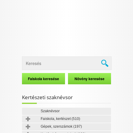
I want to allow Google to enable storage
related to security, including authentication
functionality and fraud prevention, and other
user protection.
CONFIRM
Data Deletion
Data Access
Privacy Policy
Kertészeti szaknévsor
Szaknévsor
Faiskola, kertészet
(510)
Gépek, szerszámok
(197)