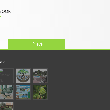
BOOK
Hírlevél
tek