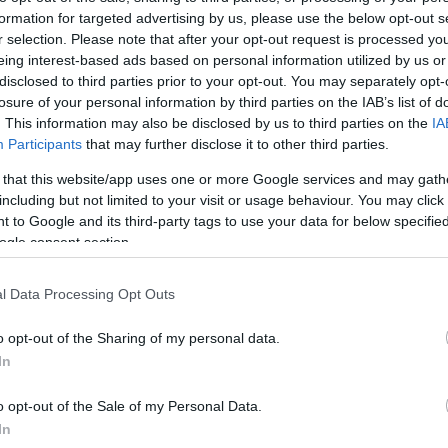
formation for targeted advertising by us, please use the below opt-out s
Jelszó
Emlékezzen rám
r selection. Please note that after your opt-out request is processed y
eing interest-based ads based on personal information utilized by us or
nevét?
Regisztráció
disclosed to third parties prior to your opt-out. You may separately opt-
térképes szaknévsora
losure of your personal information by third parties on the IAB’s list of
. This information may also be disclosed by us to third parties on the
IA
KERTÉSZ ÉS KERTÉSZET REGISZTRÁCIÓ
NÖVÉNYKATALÓGUS
Participants
that may further disclose it to other third parties.
 that this website/app uses one or more Google services and may gath
including but not limited to your visit or usage behaviour. You may click 
 to Google and its third-party tags to use your data for below specifi
ogle consent section.
l Data Processing Opt Outs
o opt-out of the Sharing of my personal data.
In
o opt-out of the Sale of my Personal Data.
In