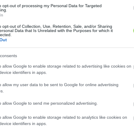
to opt-out of processing my Personal Data for Targeted
ing.
In
o opt-out of Collection, Use, Retention, Sale, and/or Sharing
ersonal Data that Is Unrelated with the Purposes for which it
lected.
Out
consents
E-mail cím
o allow Google to enable storage related to advertising like cookies on
e-mail küldése...
evice identifiers in apps.
o allow my user data to be sent to Google for online advertising
s.
to allow Google to send me personalized advertising.
rtás. Díszfák és cserjék, dísznövények, palánták értékesítése.
vezés. Támfalépítés. Kemencék, grillezők, kerti padok építése.
o allow Google to enable storage related to analytics like cookies on
evice identifiers in apps.