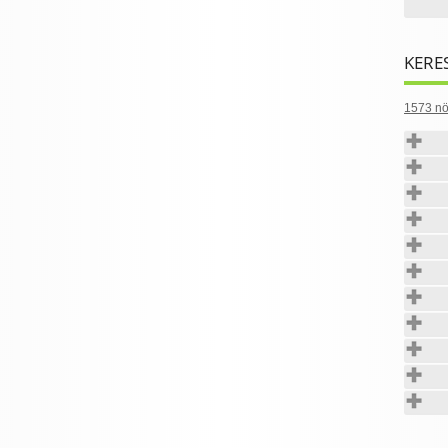
KERE
1573 nö