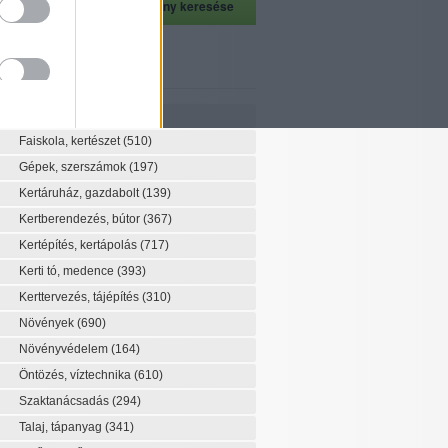
szeti szaknévsor
Szaknévsor
Faiskola, kertészet
(510)
Gépek, szerszámok
(197)
Kertáruház, gazdabolt
(139)
Kertberendezés, bútor
(367)
Kertépítés, kertápolás
(717)
Kerti tó, medence
(393)
Kerttervezés, tájépítés
(310)
Növények
(690)
Növényvédelem
(164)
Öntözés, víztechnika
(610)
Szaktanácsadás
(294)
Talaj, tápanyag
(341)