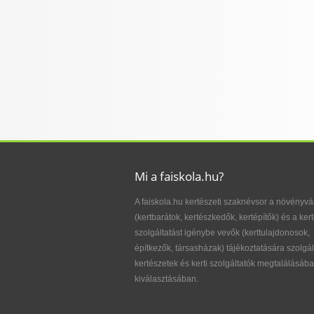
Mi a faiskola.hu?
A faiskola.hu kertészeti szaknévsor a növényvá
(kertbarátok, kertészkedők, kertépítők) és a kert
szolgáltatást igénybe vevők (kerttulajdonosok,
építkezők, társasházak) tájékoztatására szolgál
kertészetek és kerti szolgáltatók megtalálásába
kiválasztásában.