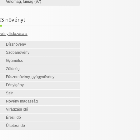
Vetőmag, fűmag
(97)
SS növényt
vény listázása »
Dísznövény
Szobanövény
Gyümölcs
Zöldség
Fűszernövény, gyógynövény
Fényigény
Szín
Növény magasság
Virágzási idő
Érési idő
Ültetési idő