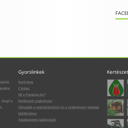
FACE
Gyorslinkek
Kertésze
sárlók
Kerti blog
építési
Címlap
Mi a Faiskola.hu?
. Segít a
Kertészeti szaknévsor
n,
Útmutató a regisztrációhoz és a szaknévsori adatlap
kitöltéséhez
Adatkezelési tájékoztató