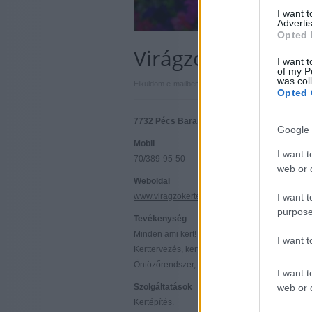
I want 
Advertis
Opted 
Virágzókertek
I want t
of my P
was col
|
|
Elküldöm e-mailben
Kinyomtatom
Hibát jelentek
Opted 
7732 Pécs Baranya megye
Google 
Mobil
I want t
70/389-95-50
web or d
Weboldal
www.viragzokertek.hu
I want t
purpose
Tevékenység
Minden ami kert!
I want 
Kerttervezés, kertépítés, parkosítás, kertfennta
Öntözőrendszer, esővízgyűjtő telepítése. Térkö
I want t
Szolgáltatások
web or d
Kertépítés.