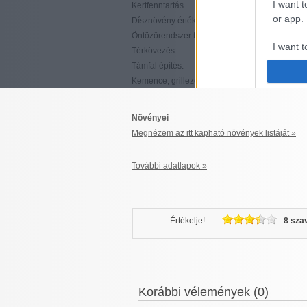
I want t
Kertfenntartás.
or app.
Dísznövény értékesítés.
Öntözőrendszer telepítés.
I want t
Térkövezés.
Támfal építés.
I want t
Kemence, grillező építés.
authenti
Növényei
Megnézem az itt kapható növények listáját »
További adatlapok »
Értékelje!
8 sza
Korábbi vélemények (0)