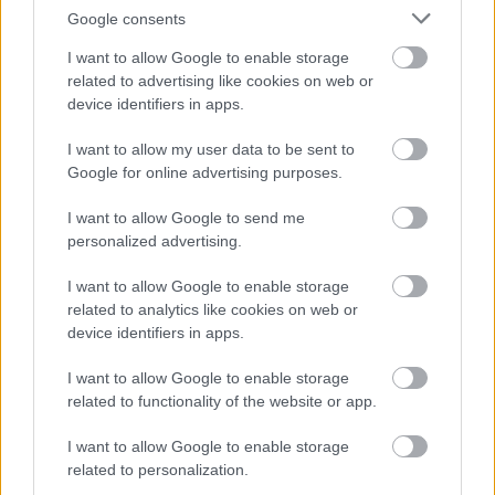
Google consents
I want to allow Google to enable storage
related to advertising like cookies on web or
device identifiers in apps.
I want to allow my user data to be sent to
Google for online advertising purposes.
I want to allow Google to send me
personalized advertising.
I want to allow Google to enable storage
related to analytics like cookies on web or
Inda Virágüzlet
device identifiers in apps.
|
|
Elküldöm e-mailben
Kinyomtatom
Hibát jelentek
I want to allow Google to enable storage
related to functionality of the website or app.
6800 Hódmezővásárhely, Deák Ferenc u. 19.
I want to allow Google to enable storage
Csongrád megye
related to personalization.
Telefon
Mobil