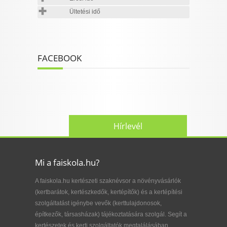
Ültetési idő
FACEBOOK
Hírlevél
Mi a faiskola.hu?
A faiskola.hu kertészeti szaknévsor a növényvásárlók
(kertbarátok, kertészkedők, kertépítők) és a kertépítési
szolgáltatást igénybe vevők (kerttulajdonosok,
építkezők, társasházak) tájékoztatására szolgál. Segít a
kertészetek és kerti szolgáltatók megtalálásában,