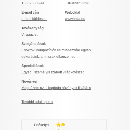
+3662533599
+36309852398
I want to allow Google to enable storage
related to security, including authentication
E-mail cím
Weboldal
functionality and fraud prevention, and other
e-mail küldése...
www.inda.eu
user protection.
Tevékenység
Virágüzlet
Szolgáltatások
CONFIRM
Csokrok, kompozíciók és mindemféle egyéb
dekorációk, amit csak elképzelhet.
Specialitások
Data Deletion
Data Access
Privacy Policy
Egyedi, személyreszabott virágkötészet.
Növényei
Megnézem az itt kapható növények listáját »
További adatlapok »
Értékelje!