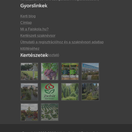
Gyorslinkek
kiválasztásában.
Kerti blog
Címlap
Mi a Faiskola.hu?
Kertészeti szaknévsor
Útmutató a regisztrációhoz és a szaknévsori adatlap
kitöltéséhez
Kertészetek
Adatkezelési tájékoztató