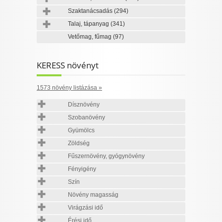
Szaktanácsadás
(294)
Talaj, tápanyag
(341)
Vetőmag, fűmag
(97)
KERESS növényt
1573 növény listázása »
Dísznövény
Szobanövény
Gyümölcs
Zöldség
Fűszernövény, gyógynövény
Fényigény
Szín
Növény magasság
Virágzási idő
Érési idő