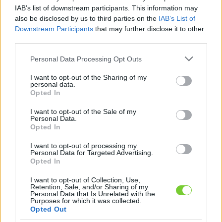
Felhasználónév
Bejelentkezés
IAB’s list of downstream participants. This information may
also be disclosed by us to third parties on the
IAB’s List of
faiskola.hu
Jelszó
Downstream Participants
that may further disclose it to other
third parties.
Kertészeti, kerti termékek és szolgáltatások térképes
Emlékezzen
szaknévsora
Please note that this website/app uses one or more Google
Personal Data Processing Opt Outs
services and may gather and store information including but
rám
not limited to your visit or usage behaviour. You may click to
I want to opt-out of the Sharing of my
personal data.
grant or deny consent to Google and its third-party tags to
Opted In
CÍMLAP
Elfelejtette jelszavát?
Elfelejtette felhasználónevét?
use your data for below specified purposes in below Google
Regisztráció
consent section.
I want to opt-out of the Sale of my
Personal Data.
MI A FAISKOLA.HU?
Opted In
I want to opt-out of processing my
KERTÉSZ ÉS KERTÉSZET REGISZTRÁCIÓ
Personal Data for Targeted Advertising.
Opted In
NÖVÉNYKATALÓGUS
I want to opt-out of Collection, Use,
Retention, Sale, and/or Sharing of my
Personal Data that Is Unrelated with the
Purposes for which it was collected.
Opted Out