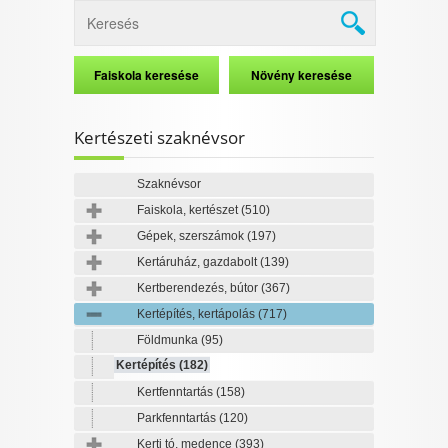
Kertészeti szaknévsor
Szaknévsor
Faiskola, kertészet
(510)
Gépek, szerszámok
(197)
Kertáruház, gazdabolt
(139)
Kertberendezés, bútor
(367)
Kertépítés, kertápolás
(717)
Földmunka
(95)
Kertépítés
(182)
Kertfenntartás
(158)
Parkfenntartás
(120)
Kerti tó, medence
(393)