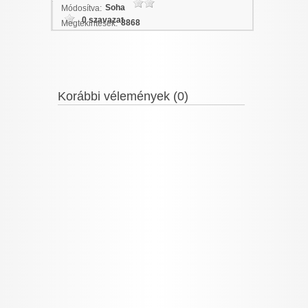
Soha
Módosítva:
0 szavazat
8868
Megtekintések:
Korábbi vélemények (0)