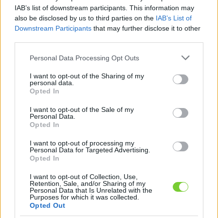
Felhasználónév
Bejelentkezés
IAB’s list of downstream participants. This information may
also be disclosed by us to third parties on the
IAB’s List of
faiskola.hu
Jelszó
Downstream Participants
that may further disclose it to other
third parties.
Kertészeti, kerti termékek és szolgáltatások térképes
Emlékezzen
szaknévsora
Please note that this website/app uses one or more Google
Personal Data Processing Opt Outs
services and may gather and store information including but
rám
not limited to your visit or usage behaviour. You may click to
I want to opt-out of the Sharing of my
personal data.
grant or deny consent to Google and its third-party tags to
Opted In
CÍMLAP
Elfelejtette jelszavát?
Elfelejtette felhasználónevét?
use your data for below specified purposes in below Google
Regisztráció
consent section.
I want to opt-out of the Sale of my
Personal Data.
MI A FAISKOLA.HU?
Opted In
I want to opt-out of processing my
KERTÉSZ ÉS KERTÉSZET REGISZTRÁCIÓ
Personal Data for Targeted Advertising.
Opted In
NÖVÉNYKATALÓGUS
I want to opt-out of Collection, Use,
Retention, Sale, and/or Sharing of my
Personal Data that Is Unrelated with the
Purposes for which it was collected.
Opted Out