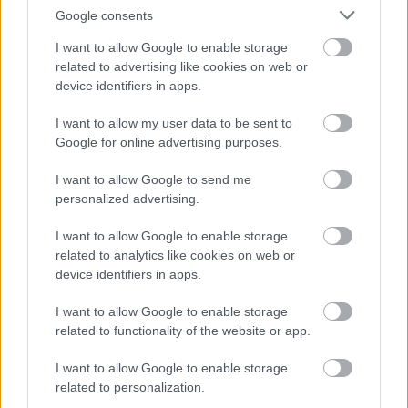
Google consents
I want to allow Google to enable storage
related to advertising like cookies on web or
device identifiers in apps.
I want to allow my user data to be sent to
Google for online advertising purposes.
I want to allow Google to send me
personalized advertising.
I want to allow Google to enable storage
related to analytics like cookies on web or
Park-Ász Kft.
device identifiers in apps.
|
|
Elküldöm e-mailben
Kinyomtatom
Hibát jelentek
I want to allow Google to enable storage
related to functionality of the website or app.
9700 Szombathely, Bezerédi u.12. Vas megye
I want to allow Google to enable storage
Telefon
Mobil
related to personalization.
+3694/508-789
+3630/9465-399