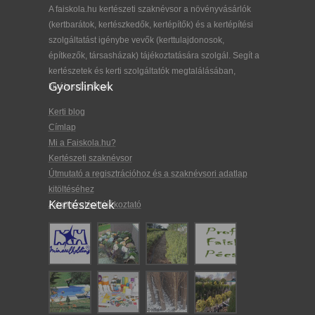
A faiskola.hu kertészeti szaknévsor a növényvásárlók
(kertbarátok, kertészkedők, kertépítők) és a kertépítési
szolgáltatást igénybe vevők (kerttulajdonosok,
építkezők, társasházak) tájékoztatására szolgál. Segít a
kertészetek és kerti szolgáltatók megtalálásában,
Gyorslinkek
kiválasztásában.
Kerti blog
Címlap
Mi a Faiskola.hu?
Kertészeti szaknévsor
Útmutató a regisztrációhoz és a szaknévsori adatlap
kitöltéséhez
Kertészetek
Adatkezelési tájékoztató