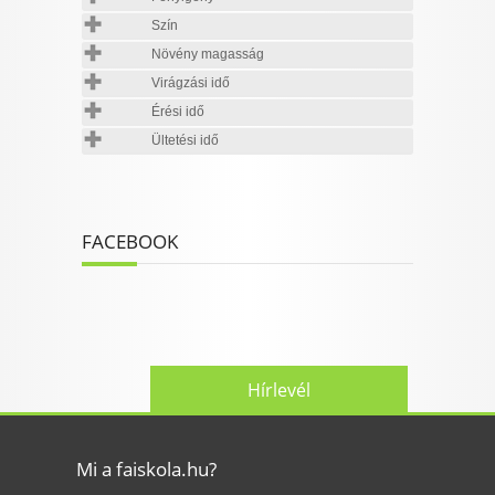
Szín
Növény magasság
Virágzási idő
Érési idő
Ültetési idő
FACEBOOK
Hírlevél
Mi a faiskola.hu?