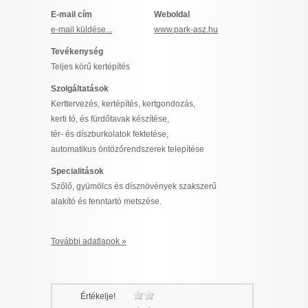
I want to allow Google to enable storage
E-mail cím
Weboldal
related to security, including authentication
e-mail küldése...
www.park-asz.hu
functionality and fraud prevention, and other
Tevékenység
user protection.
Teljes körű kertépítés
Szolgáltatások
Kerttervezés, kertépítés, kertgondozás,
CONFIRM
kerti tó, és fürdőtavak készítése,
tér- és díszburkolatok fektetése,
automatikus öntözőrendszerek telepítése
Data Deletion
Data Access
Privacy Policy
Specialitások
Szőlő, gyümölcs és dísznövények szakszerű
alakító és fenntartó metszése.
További adatlapok »
Értékelje!