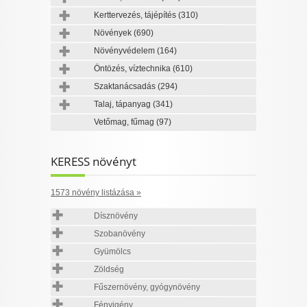
Kerttervezés, tájépítés
(310)
Növények
(690)
Növényvédelem
(164)
Öntözés, víztechnika
(610)
Szaktanácsadás
(294)
Talaj, tápanyag
(341)
Vetőmag, fűmag
(97)
KERESS növényt
1573 növény listázása »
Dísznövény
Szobanövény
Gyümölcs
Zöldség
Fűszernövény, gyógynövény
Fényigény