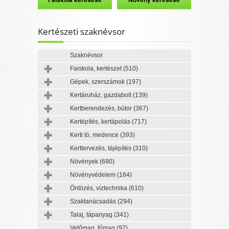
Kertészeti szaknévsor
Szaknévsor
Faiskola, kertészet
(510)
Gépek, szerszámok
(197)
Kertáruház, gazdabolt
(139)
Kertberendezés, bútor
(367)
Kertépítés, kertápolás
(717)
Kerti tó, medence
(393)
Kerttervezés, tájépítés
(310)
Növények
(690)
Növényvédelem
(164)
Öntözés, víztechnika
(610)
Szaktanácsadás
(294)
Talaj, tápanyag
(341)
Vetőmag, fűmag
(97)