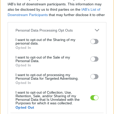
Felhasználónév
Bejelentkezés
IAB’s list of downstream participants. This information may
also be disclosed by us to third parties on the
IAB’s List of
faiskola.hu
Jelszó
Downstream Participants
that may further disclose it to other
third parties.
Kertészeti, kerti termékek és szolgáltatások térképes
Emlékezzen
szaknévsora
Please note that this website/app uses one or more Google
Personal Data Processing Opt Outs
services and may gather and store information including but
rám
not limited to your visit or usage behaviour. You may click to
I want to opt-out of the Sharing of my
personal data.
grant or deny consent to Google and its third-party tags to
Opted In
CÍMLAP
Elfelejtette jelszavát?
Elfelejtette felhasználónevét?
use your data for below specified purposes in below Google
Regisztráció
consent section.
I want to opt-out of the Sale of my
Personal Data.
MI A FAISKOLA.HU?
Opted In
I want to opt-out of processing my
KERTÉSZ ÉS KERTÉSZET REGISZTRÁCIÓ
Personal Data for Targeted Advertising.
Opted In
NÖVÉNYKATALÓGUS
I want to opt-out of Collection, Use,
Retention, Sale, and/or Sharing of my
Personal Data that Is Unrelated with the
Purposes for which it was collected.
Opted Out