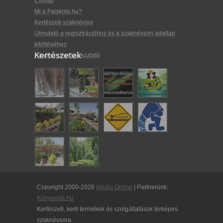
Címlap
Mi a Faiskola.hu?
Kertészeti szaknévsor
Útmutató a regisztrációhoz és a szaknévsori adatlap
kitöltéséhez
Kertészetek
Adatkezelési tájékoztató
Copyright 2000-2026
Média Online
| Partnerünk:
Könyvelők.hu
Kertészeti, kerti termékek és szolgáltatások térképes
szaknévsora.