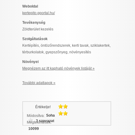
I want to allow Google to enable storage
Weboldal
related to security, including authentication
kertepito.gportal.hu/
functionality and fraud prevention, and other
Tevékenység
user protection.
Zöldterület kezelés
Szolgáltatások
Kertépítés, öntözőrendszerek, kerti tavak, sziklakertek,
CONFIRM
térburkolatok, gyepszőnyeg, növényesítés
Növényei
Megnézem az itt kapható növények listáját »
Data Deletion
Data Access
Privacy Policy
További adatlapok »
Értékelje!
Soha
Módosítva:
3 szavazat
Megtekintések:
10099