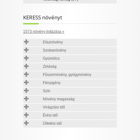
KERESS növényt
1573 növény listázása »
Dísznövény
Szobanövény
Gyümölcs
Zöldség
Fűszernövény, gyógynövény
Fényigény
Szín
Növény magasság
Virágzási idő
Érési idő
Ültetési idő