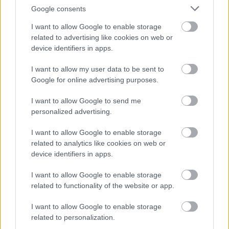
Google consents
I want to allow Google to enable storage
related to advertising like cookies on web or
device identifiers in apps.
I want to allow my user data to be sent to
Google for online advertising purposes.
I want to allow Google to send me
personalized advertising.
I want to allow Google to enable storage
related to analytics like cookies on web or
Drisi Bt.
device identifiers in apps.
|
|
Elküldöm e-mailben
Kinyomtatom
Hibát jelentek
I want to allow Google to enable storage
related to functionality of the website or app.
1043 Budapest, Munkásotthon u Budapest
I want to allow Google to enable storage
Mobil
E-mail cím
related to personalization.
06 30 534 8936
e-mail küldése...