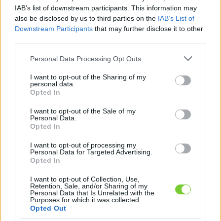
Felhasználónév
Bejelentkezés
IAB’s list of downstream participants. This information may
also be disclosed by us to third parties on the
IAB’s List of
faiskola.hu
Jelszó
Downstream Participants
that may further disclose it to other
third parties.
Kertészeti, kerti termékek és szolgáltatások térképes
Emlékezzen
szaknévsora
Please note that this website/app uses one or more Google
Personal Data Processing Opt Outs
services and may gather and store information including but
rám
not limited to your visit or usage behaviour. You may click to
I want to opt-out of the Sharing of my
personal data.
grant or deny consent to Google and its third-party tags to
Opted In
CÍMLAP
Elfelejtette jelszavát?
Elfelejtette felhasználónevét?
use your data for below specified purposes in below Google
Regisztráció
consent section.
I want to opt-out of the Sale of my
Personal Data.
MI A FAISKOLA.HU?
Opted In
I want to opt-out of processing my
KERTÉSZ ÉS KERTÉSZET REGISZTRÁCIÓ
Personal Data for Targeted Advertising.
Opted In
NÖVÉNYKATALÓGUS
I want to opt-out of Collection, Use,
Retention, Sale, and/or Sharing of my
Personal Data that Is Unrelated with the
Purposes for which it was collected.
Opted Out