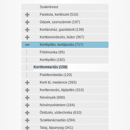
Szaknévsor
Faiskola, kertészet
(510)
Gépek, szerszámok
(197)
Kertáruház, gazdabolt
(139)
Kertberendezés, bútor
(367)
Kertépítés, kertápolás
(717)
Földmunka
(95)
Kertépítés
(182)
Kertfenntartás
(158)
Parkfenntartás
(120)
Kerti tó, medence
(393)
Kerttervezés, tájépítés
(310)
Növények
(690)
Növényvédelem
(164)
Öntözés, víztechnika
(610)
Szaktanácsadás
(294)
Talaj, tápanyag
(341)