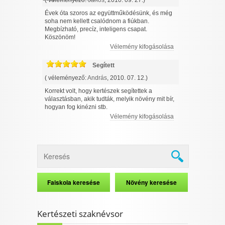
( véleményező:
János
, 2010. 09. 27.)
Évek óta szoros az együttműködésünk, és még
soha nem kellett csalódnom a fiúkban.
Megbízható, precíz, inteligens csapat.
Köszönöm!
Vélemény kifogásolása
Segített
( véleményező:
András
, 2010. 07. 12.)
Korrekt volt, hogy kertészek segítettek a
választásban, akik tudták, melyik növény mit bír,
hogyan fog kinézni stb.
Vélemény kifogásolása
Kertészeti szaknévsor