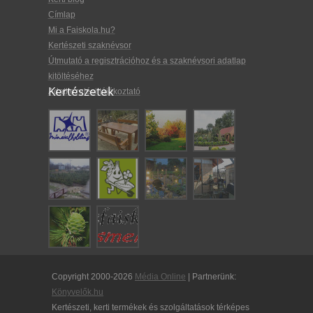
Címlap
Mi a Faiskola.hu?
Kertészeti szaknévsor
Útmutató a regisztrációhoz és a szaknévsori adatlap
kitöltéséhez
Kertészetek
Adatkezelési tájékoztató
Copyright 2000-2026
Média Online
| Partnerünk:
Könyvelők.hu
Kertészeti, kerti termékek és szolgáltatások térképes