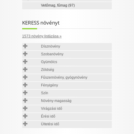
Vetőmag, fűmag
(97)
KERESS növényt
1573 növény listázása »
Dísznövény
Szobanövény
Gyümölcs
Zöldség
Fűszernövény, gyógynövény
Fényigény
Szín
Növény magasság
Virágzási idő
Érési idő
Ültetési idő