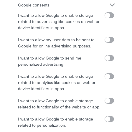
Google consents
I want to allow Google to enable storage
related to advertising like cookies on web or
device identifiers in apps.
I want to allow my user data to be sent to
Google for online advertising purposes.
I want to allow Google to send me
personalized advertising.
I want to allow Google to enable storage
related to analytics like cookies on web or
Leyland kert Bt.
device identifiers in apps.
|
|
Elküldöm e-mailben
Kinyomtatom
Hibát jelentek
I want to allow Google to enable storage
related to functionality of the website or app.
1118 Budapest, Schweidel u. 12 Pest megye
I want to allow Google to enable storage
Mobil
E-mail cím
related to personalization.
+36305000119
e-mail küldése...