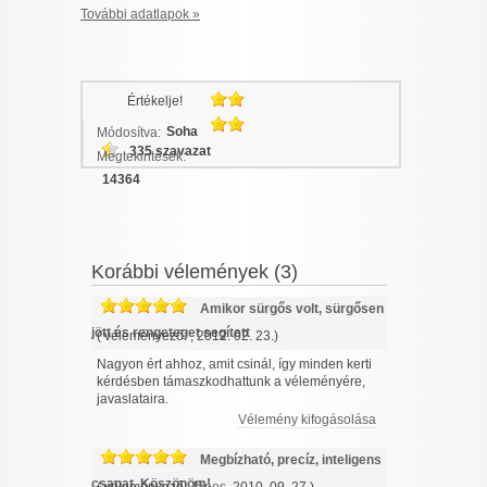
További adatlapok »
Értékelje!
Soha
Módosítva:
335 szavazat
Megtekintések:
14364
Korábbi vélemények (3)
Amikor sürgős volt, sürgősen
jött és rengeteget segített
( véleményező:
, 2012. 02. 23.)
Nagyon ért ahhoz, amit csinál, így minden kerti
kérdésben támaszkodhattunk a véleményére,
javaslataira.
Vélemény kifogásolása
Megbízható, precíz, inteligens
csapat. Köszönöm!