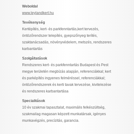
I want to allow Google to enable storage
Weboldal
related to security, including authentication
www.leylandkert.hu
functionality and fraud prevention, and other
Tevékenység
user protection.
Kertépítés, kert- és parkfenntartás,kert tervezés,
öntözőrendszer telepítés, gyepszőnyeg terítés,
szaktanácsadás, növényvédelem, metszés, rendszeres
CONFIRM
karbantartás
Szolgáltatások
Rendszeres kert- és parkfenntartás Budapest és Pest
Data Deletion
Data Access
Privacy Policy
megye területén megbízás alapján, referenciákkal; kert
és parképítés ingyenes felméréssel, referenciákkal;
öntözőrendszerek és kerti tavak tervezése, kivitelezése
és rendszeres karbantartása
Specialitások
10 év szakmai tapasztalat, maximális felkészültség,
szakmailag magasan képzett munkatársak, igényes
munkavégzés, precízitás, garancia.