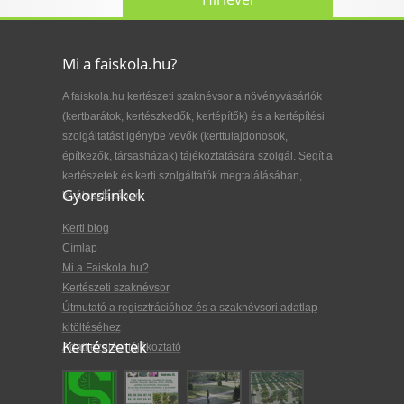
Mi a faiskola.hu?
A faiskola.hu kertészeti szaknévsor a növényvásárlók
(kertbarátok, kertészkedők, kertépítők) és a kertépítési
szolgáltatást igénybe vevők (kerttulajdonosok,
építkezők, társasházak) tájékoztatására szolgál. Segít a
kertészetek és kerti szolgáltatók megtalálásában,
Gyorslinkek
kiválasztásában.
Kerti blog
Címlap
Mi a Faiskola.hu?
Kertészeti szaknévsor
Útmutató a regisztrációhoz és a szaknévsori adatlap
kitöltéséhez
Kertészetek
Adatkezelési tájékoztató