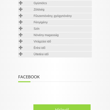
Gyümölcs
Zöldség
Fűszernövény, gyógynövény
Fényigény
Szín
Növény magasság
Virágzási idő
Érési idő
Ültetési idő
FACEBOOK
Hírlevél