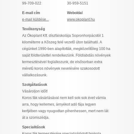
99-709-022
30-959-5151
I want to allow Google to enable storage
related to security, including authentication
E-mail cím
Weboldal
functionality and fraud prevention, and other
e-mail küldése...
www.okoplant.hu
user protection.
Tevékenység
Az Ökoplant Kft. díszfaiskolája Sopronhorpácstól 1
kilométerre a Kõszeg felé vezetõ úton található. A
CONFIRM
cégünket 1990-ben alapították, megközelítõleg 100 ha
saját földterülettel rendelkezünk. Földlabdás növények
termesztésével foglalkozunk, de elsősorban extra
méretû koros növények nevelésére szakosodott
Data Deletion
Data Access
Privacy Policy
vállalkozásunk.
Szolgáltatások
Vásároljon időt!
Koros fák vásárlásával nem kell sok-sok évet várnia
arra, hogy kellemes, árnyékot adó fája legyen
kertjében vagy nyugodtan pihenhessen, mert nem lát
át a szomszédja.
Specialitások
Koros fák termesztésére specializálódott faiskola.