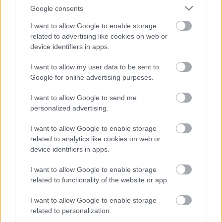
Google consents
I want to allow Google to enable storage
related to advertising like cookies on web or
device identifiers in apps.
I want to allow my user data to be sent to
Google for online advertising purposes.
I want to allow Google to send me
personalized advertising.
I want to allow Google to enable storage
related to analytics like cookies on web or
Ökoplant Kft.
device identifiers in apps.
|
|
Elküldöm e-mailben
Kinyomtatom
Hibát jelentek
I want to allow Google to enable storage
related to functionality of the website or app.
9463 Sopronhorpács, Fő u. 70. Győr-Moson-Sopron
I want to allow Google to enable storage
megye
related to personalization.
Telefon
Mobil