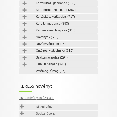
Kertáruház, gazdabolt
(139)
Kertberendezés, bútor
(367)
Kertépítés, kertápolás
(717)
Kerti tó, medence
(393)
Kerttervezés, tájépítés
(310)
Növények
(690)
Növényvédelem
(164)
Öntözés, víztechnika
(610)
Szaktanácsadás
(294)
Talaj, tápanyag
(341)
Vetőmag, fűmag
(97)
KERESS növényt
1573 növény listázása »
Dísznövény
Szobanövény