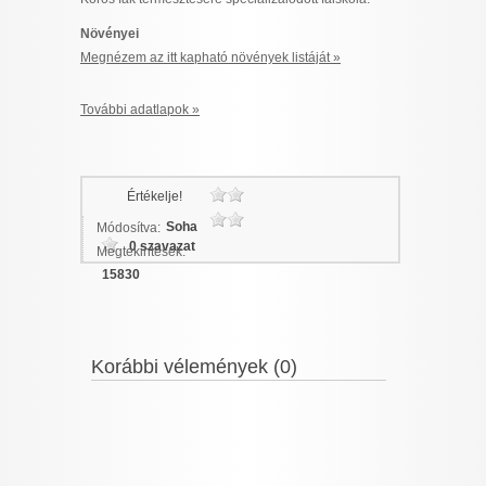
Növényei
Megnézem az itt kapható növények listáját »
További adatlapok »
Értékelje!
Soha
Módosítva:
0 szavazat
Megtekintések:
15830
Korábbi vélemények (0)