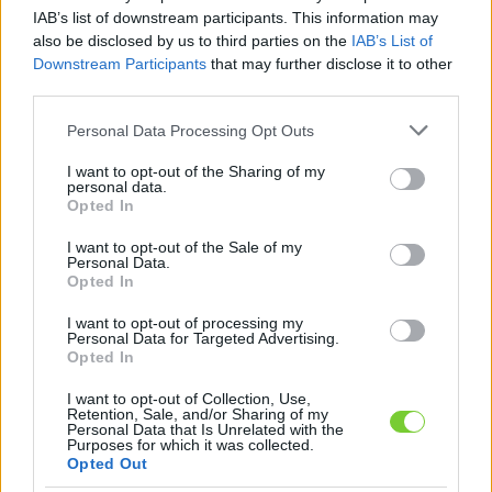
Felhasználónév
Bejelentkezés
IAB’s list of downstream participants. This information may
also be disclosed by us to third parties on the
IAB’s List of
faiskola.hu
Jelszó
Downstream Participants
that may further disclose it to other
third parties.
Kertészeti, kerti termékek és szolgáltatások térképes
Emlékezzen
szaknévsora
Please note that this website/app uses one or more Google
Personal Data Processing Opt Outs
services and may gather and store information including but
rám
not limited to your visit or usage behaviour. You may click to
I want to opt-out of the Sharing of my
personal data.
grant or deny consent to Google and its third-party tags to
Opted In
CÍMLAP
Elfelejtette jelszavát?
Elfelejtette felhasználónevét?
use your data for below specified purposes in below Google
Regisztráció
consent section.
I want to opt-out of the Sale of my
Personal Data.
MI A FAISKOLA.HU?
Opted In
I want to opt-out of processing my
KERTÉSZ ÉS KERTÉSZET REGISZTRÁCIÓ
Personal Data for Targeted Advertising.
Opted In
NÖVÉNYKATALÓGUS
I want to opt-out of Collection, Use,
Retention, Sale, and/or Sharing of my
Personal Data that Is Unrelated with the
Purposes for which it was collected.
Opted Out