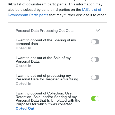
Felhasználónév
Bejelentkezés
IAB’s list of downstream participants. This information may
also be disclosed by us to third parties on the
IAB’s List of
faiskola.hu
Jelszó
Downstream Participants
that may further disclose it to other
third parties.
Kertészeti, kerti termékek és szolgáltatások térképes
Emlékezzen
szaknévsora
Please note that this website/app uses one or more Google
Personal Data Processing Opt Outs
services and may gather and store information including but
rám
not limited to your visit or usage behaviour. You may click to
I want to opt-out of the Sharing of my
personal data.
grant or deny consent to Google and its third-party tags to
Opted In
CÍMLAP
Elfelejtette jelszavát?
Elfelejtette felhasználónevét?
use your data for below specified purposes in below Google
Regisztráció
consent section.
I want to opt-out of the Sale of my
Personal Data.
MI A FAISKOLA.HU?
Opted In
I want to opt-out of processing my
KERTÉSZ ÉS KERTÉSZET REGISZTRÁCIÓ
Personal Data for Targeted Advertising.
Opted In
NÖVÉNYKATALÓGUS
I want to opt-out of Collection, Use,
Retention, Sale, and/or Sharing of my
Personal Data that Is Unrelated with the
Purposes for which it was collected.
Opted Out