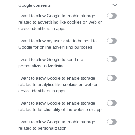
Google consents
I want to allow Google to enable storage
related to advertising like cookies on web or
device identifiers in apps.
I want to allow my user data to be sent to
Google for online advertising purposes.
I want to allow Google to send me
personalized advertising.
I want to allow Google to enable storage
related to analytics like cookies on web or
Magnolia Bt.
device identifiers in apps.
|
|
Elküldöm e-mailben
Kinyomtatom
Hibát jelentek
I want to allow Google to enable storage
related to functionality of the website or app.
7500 Nagyatád, Dózsa Gy. u. 26. Somogy megye
I want to allow Google to enable storage
Telefon
Mobil
related to personalization.
+36-30-979-2346
+36-30-979-2346