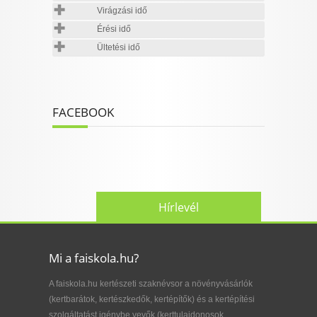
Virágzási idő
Érési idő
Ültetési idő
FACEBOOK
Hírlevél
Mi a faiskola.hu?
A faiskola.hu kertészeti szaknévsor a növényvásárlók
(kertbarátok, kertészkedők, kertépítők) és a kertépítési
szolgáltatást igénybe vevők (kerttulajdonosok,