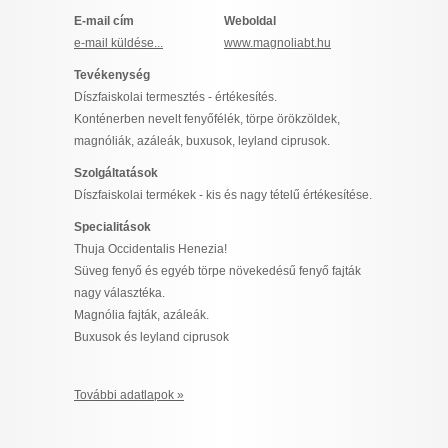
I want to allow Google to enable storage
E-mail cím
Weboldal
related to security, including authentication
e-mail küldése...
www.magnoliabt.hu
functionality and fraud prevention, and other
Tevékenység
user protection.
Díszfaiskolai termesztés - értékesítés.
Konténerben nevelt fenyőfélék, törpe örökzöldek,
magnóliák, azáleák, buxusok, leyland ciprusok.
CONFIRM
Szolgáltatások
Díszfaiskolai termékek - kis és nagy tételű értékesítése.
Specialitások
Data Deletion
Data Access
Privacy Policy
Thuja Occidentalis Henezia!
Süveg fenyő és egyéb törpe növekedésű fenyő fajták
nagy választéka.
Magnólia fajták, azáleák.
Buxusok és leyland ciprusok
További adatlapok »