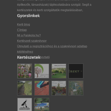
építkezők, társasházak) tájékoztatására szolgál. Segít a
kertészetek és kerti szolgáltatók megtalálásában,
Gyorslinkek
kiválasztásában.
Kerti blog
Címlap
Mi a Faiskola.hu?
Kertészeti szaknévsor
Útmutató a regisztrációhoz és a szaknévsori adatlap
kitöltéséhez
Kertészetek
Adatkezelési tájékoztató