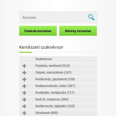
Kertészeti szaknévsor
Szaknévsor
Faiskola, kertészet
(510)
Gépek, szerszámok
(197)
Kertáruház, gazdabolt
(139)
Kertberendezés, bútor
(367)
Kertépítés, kertápolás
(717)
Kerti tó, medence
(393)
Kerttervezés, tájépítés
(310)
Növények
(690)