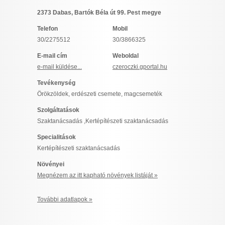
I want to allow Google to enable storage
2373 Dabas, Bartók Béla út 99. Pest megye
related to security, including authentication
Telefon
Mobil
functionality and fraud prevention, and other
30/2275512
30/3866325
user protection.
E-mail cím
Weboldal
e-mail küldése...
czeroczki.gportal.hu
CONFIRM
Tevékenység
Örökzöldek, erdészeti csemete, magcsemeték
Szolgáltatások
Data Deletion
Data Access
Privacy Policy
Szaktanácsadás ,Kertépítészeti szaktanácsadás
Specialitások
Kertépítészeti szaktanácsadás
Növényei
Megnézem az itt kapható növények listáját »
További adatlapok »