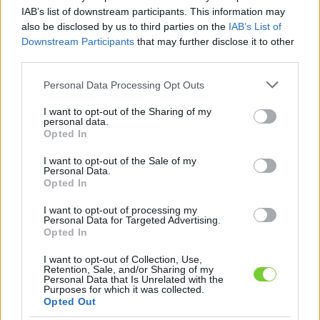
Felhasználónév
Bejelentkezés
IAB’s list of downstream participants. This information may
also be disclosed by us to third parties on the
IAB’s List of
faiskola.hu
Jelszó
Downstream Participants
that may further disclose it to other
third parties.
Kertészeti, kerti termékek és szolgáltatások térképes
Emlékezzen
szaknévsora
Please note that this website/app uses one or more Google
Personal Data Processing Opt Outs
services and may gather and store information including but
rám
not limited to your visit or usage behaviour. You may click to
I want to opt-out of the Sharing of my
personal data.
grant or deny consent to Google and its third-party tags to
Opted In
CÍMLAP
Elfelejtette jelszavát?
Elfelejtette felhasználónevét?
use your data for below specified purposes in below Google
Regisztráció
consent section.
I want to opt-out of the Sale of my
Personal Data.
MI A FAISKOLA.HU?
Opted In
I want to opt-out of processing my
KERTÉSZ ÉS KERTÉSZET REGISZTRÁCIÓ
Personal Data for Targeted Advertising.
Opted In
NÖVÉNYKATALÓGUS
I want to opt-out of Collection, Use,
Retention, Sale, and/or Sharing of my
Personal Data that Is Unrelated with the
Purposes for which it was collected.
Opted Out