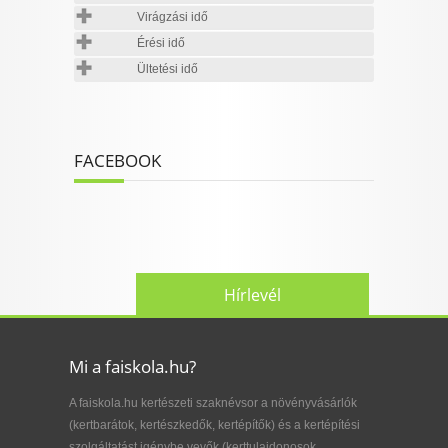
Virágzási idő
Érési idő
Ültetési idő
FACEBOOK
Hírlevél
Mi a faiskola.hu?
A faiskola.hu kertészeti szaknévsor a növényvásárlók
(kertbarátok, kertészkedők, kertépítők) és a kertépítési
szolgáltatást igénybe vevők (kerttulajdonosok,