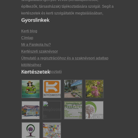
építkezők, társasházak) tájékoztatására szolgál. Segít a
kertészetek és kerti szolgáltatók megtalálásában,
Gyorslinkek
kiválasztásában.
Kerti blog
Címlap
Mi a Faiskola.hu?
Kertészeti szaknévsor
Útmutató a regisztrációhoz és a szaknévsori adatlap
kitöltéséhez
Kertészetek
Adatkezelési tájékoztató