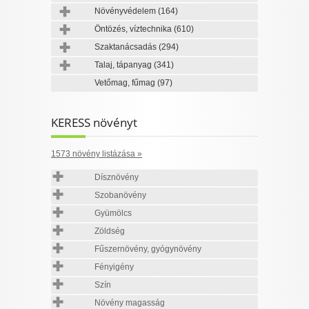
Növényvédelem
(164)
Öntözés, víztechnika
(610)
Szaktanácsadás
(294)
Talaj, tápanyag
(341)
Vetőmag, fűmag
(97)
KERESS növényt
1573 növény listázása »
Dísznövény
Szobanövény
Gyümölcs
Zöldség
Fűszernövény, gyógynövény
Fényigény
Szín
Növény magasság