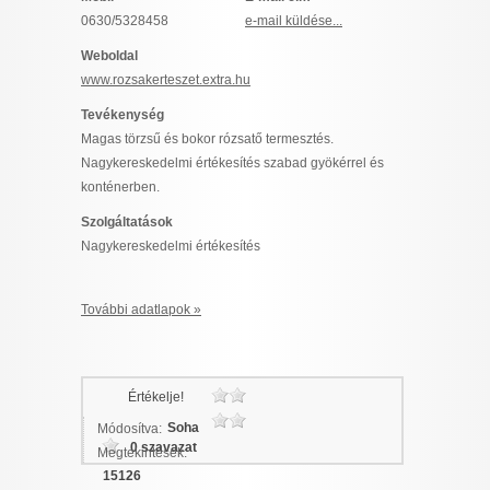
I want to allow Google to enable storage
0630/5328458
e-mail küldése...
related to security, including authentication
Weboldal
functionality and fraud prevention, and other
www.rozsakerteszet.extra.hu
user protection.
Tevékenység
Magas törzsű és bokor rózsatő termesztés.
Nagykereskedelmi értékesítés szabad gyökérrel és
CONFIRM
konténerben.
Szolgáltatások
Nagykereskedelmi értékesítés
Data Deletion
Data Access
Privacy Policy
További adatlapok »
Értékelje!
Soha
Módosítva:
0 szavazat
Megtekintések:
15126