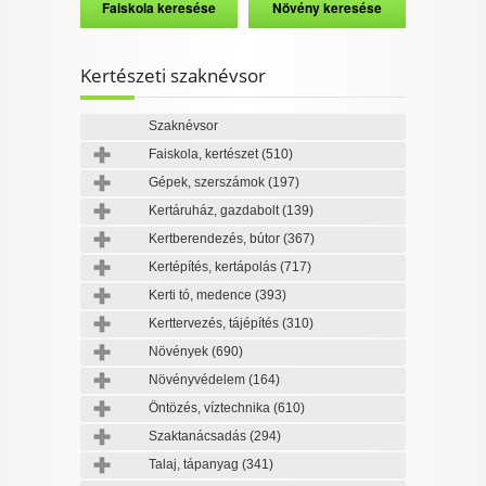
Kertészeti szaknévsor
Szaknévsor
Faiskola, kertészet
(510)
Gépek, szerszámok
(197)
Kertáruház, gazdabolt
(139)
Kertberendezés, bútor
(367)
Kertépítés, kertápolás
(717)
Kerti tó, medence
(393)
Kerttervezés, tájépítés
(310)
Növények
(690)
Növényvédelem
(164)
Öntözés, víztechnika
(610)
Szaktanácsadás
(294)
Talaj, tápanyag
(341)