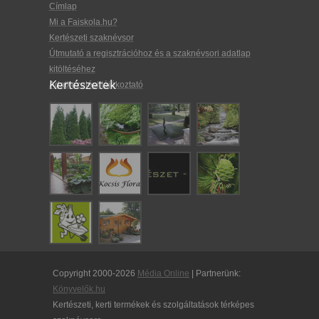
Címlap
Mi a Faiskola.hu?
Kertészeti szaknévsor
Útmutató a regisztrációhoz és a szaknévsori adatlap
kitöltéséhez
Kertészetek
Adatkezelési tájékoztató
Copyright 2000-2026
Média Online
| Partnerünk:
Könyvelők.hu
Kertészeti, kerti termékek és szolgáltatások térképes