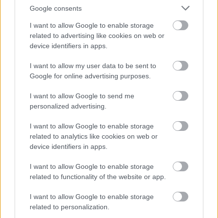
Google consents
I want to allow Google to enable storage
related to advertising like cookies on web or
device identifiers in apps.
I want to allow my user data to be sent to
Google for online advertising purposes.
I want to allow Google to send me
personalized advertising.
I want to allow Google to enable storage
related to analytics like cookies on web or
Máder
device identifiers in apps.
Rózsakertészet
I want to allow Google to enable storage
|
|
Elküldöm e-mailben
Kinyomtatom
Hibát jelentek
related to functionality of the website or app.
I want to allow Google to enable storage
6771 Szeged, Sziv u. 6. Csongrád megye
related to personalization.
Mobil
E-mail cím