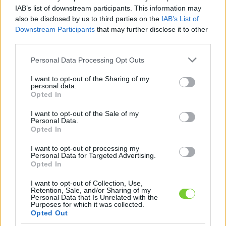
Felhasználónév
Bejelentkezés
IAB’s list of downstream participants. This information may
also be disclosed by us to third parties on the
IAB’s List of
faiskola.hu
Jelszó
Downstream Participants
that may further disclose it to other
third parties.
Kertészeti, kerti termékek és szolgáltatások térképes
Emlékezzen
szaknévsora
Please note that this website/app uses one or more Google
Personal Data Processing Opt Outs
services and may gather and store information including but
rám
not limited to your visit or usage behaviour. You may click to
I want to opt-out of the Sharing of my
personal data.
grant or deny consent to Google and its third-party tags to
Opted In
CÍMLAP
Elfelejtette jelszavát?
Elfelejtette felhasználónevét?
use your data for below specified purposes in below Google
Regisztráció
consent section.
I want to opt-out of the Sale of my
Personal Data.
MI A FAISKOLA.HU?
Opted In
I want to opt-out of processing my
KERTÉSZ ÉS KERTÉSZET REGISZTRÁCIÓ
Personal Data for Targeted Advertising.
Opted In
NÖVÉNYKATALÓGUS
I want to opt-out of Collection, Use,
Retention, Sale, and/or Sharing of my
Personal Data that Is Unrelated with the
Purposes for which it was collected.
Opted Out