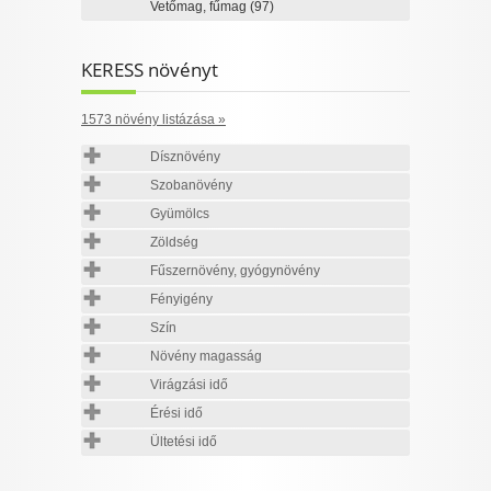
Vetőmag, fűmag
(97)
KERESS növényt
1573 növény listázása »
Dísznövény
Szobanövény
Gyümölcs
Zöldség
Fűszernövény, gyógynövény
Fényigény
Szín
Növény magasság
Virágzási idő
Érési idő
Ültetési idő