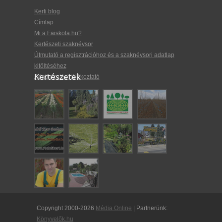
Kerti blog
Címlap
Mi a Faiskola.hu?
Kertészeti szaknévsor
Útmutató a regisztrációhoz és a szaknévsori adatlap
kitöltéséhez
Kertészetek
Adatkezelési tájékoztató
Copyright 2000-2026
Média Online
| Partnerünk:
Könyvelők.hu