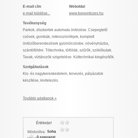
I want to allow Google to enable storage
E-mail cím
Weboldal
related to security, including authentication
e-mail küldése...
www.toesontozes.hu
functionality and fraud prevention, and other
Tevékenység
user protection.
Parkok, díszkertek automata öntözése. Csepegtető
csövek, gombák, mikroszórófejek, komplett
öntözőberendezések gyümölcsösbe, növényházba,
CONFIRM
szántóföldre. Tótechnika, tófóliák, szűrők, szökőkutak.
Tavak, víztározók szigetelése. Kúttechnikai kiegészítők.
Szolgáltatások
Data Deletion
Data Access
Privacy Policy
Kis- és nagykereskedelem, tervezés, pályázatok
készítése, kivitelezés.
További adatlapok »
Értékelje!
Soha
Módosítva:
0 szavazat