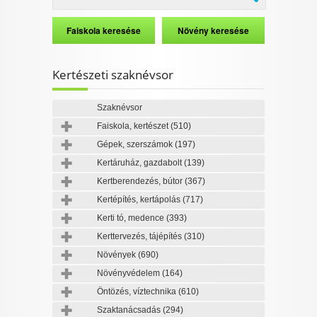
Kertészeti szaknévsor
Szaknévsor
Faiskola, kertészet
(510)
Gépek, szerszámok
(197)
Kertáruház, gazdabolt
(139)
Kertberendezés, bútor
(367)
Kertépítés, kertápolás
(717)
Kerti tó, medence
(393)
Kerttervezés, tájépítés
(310)
Növények
(690)
Növényvédelem
(164)
Öntözés, víztechnika
(610)
Szaktanácsadás
(294)