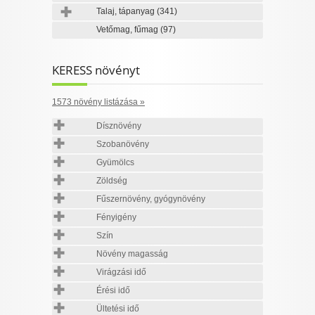
Talaj, tápanyag
(341)
Vetőmag, fűmag
(97)
KERESS növényt
1573 növény listázása »
Dísznövény
Szobanövény
Gyümölcs
Zöldség
Fűszernövény, gyógynövény
Fényigény
Szín
Növény magasság
Virágzási idő
Érési idő
Ültetési idő