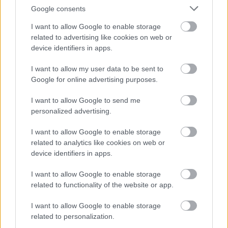
Google consents
I want to allow Google to enable storage
related to advertising like cookies on web or
device identifiers in apps.
I want to allow my user data to be sent to
Google for online advertising purposes.
I want to allow Google to send me
personalized advertising.
I want to allow Google to enable storage
related to analytics like cookies on web or
Tó és Öntözés Kft.
device identifiers in apps.
|
|
Elküldöm e-mailben
Kinyomtatom
Hibát jelentek
I want to allow Google to enable storage
related to functionality of the website or app.
2310 Szigetszentmiklós, Leshegy út 1/A Pest megye
I want to allow Google to enable storage
Telefon
Mobil
related to personalization.
+36304445456
+36704102703