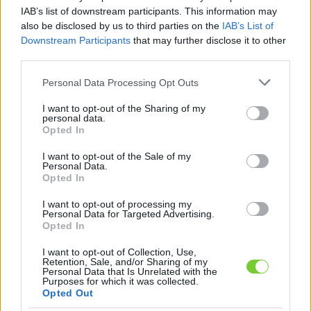
Felhasználónév
Bejelentkezés
IAB’s list of downstream participants. This information may
also be disclosed by us to third parties on the
IAB’s List of
faiskola.hu
Jelszó
Downstream Participants
that may further disclose it to other
third parties.
Kertészeti, kerti termékek és szolgáltatások térképes
Emlékezzen
szaknévsora
Please note that this website/app uses one or more Google
Personal Data Processing Opt Outs
services and may gather and store information including but
rám
not limited to your visit or usage behaviour. You may click to
I want to opt-out of the Sharing of my
personal data.
grant or deny consent to Google and its third-party tags to
Opted In
CÍMLAP
Elfelejtette jelszavát?
Elfelejtette felhasználónevét?
use your data for below specified purposes in below Google
Regisztráció
consent section.
I want to opt-out of the Sale of my
Personal Data.
MI A FAISKOLA.HU?
Opted In
I want to opt-out of processing my
KERTÉSZ ÉS KERTÉSZET REGISZTRÁCIÓ
Personal Data for Targeted Advertising.
Opted In
NÖVÉNYKATALÓGUS
I want to opt-out of Collection, Use,
Retention, Sale, and/or Sharing of my
Personal Data that Is Unrelated with the
Purposes for which it was collected.
Opted Out