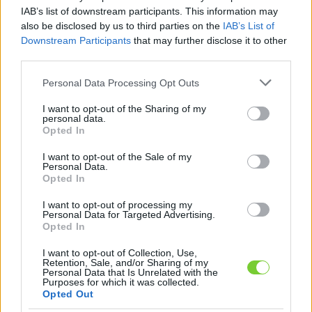
Felhasználónév
Bejelentkezés
IAB’s list of downstream participants. This information may
also be disclosed by us to third parties on the
IAB’s List of
faiskola.hu
Jelszó
Downstream Participants
that may further disclose it to other
third parties.
Kertészeti, kerti termékek és szolgáltatások térképes
Emlékezzen
szaknévsora
Please note that this website/app uses one or more Google
Personal Data Processing Opt Outs
services and may gather and store information including but
rám
not limited to your visit or usage behaviour. You may click to
I want to opt-out of the Sharing of my
personal data.
grant or deny consent to Google and its third-party tags to
Opted In
CÍMLAP
Elfelejtette jelszavát?
Elfelejtette felhasználónevét?
use your data for below specified purposes in below Google
Regisztráció
consent section.
I want to opt-out of the Sale of my
Personal Data.
MI A FAISKOLA.HU?
Opted In
I want to opt-out of processing my
KERTÉSZ ÉS KERTÉSZET REGISZTRÁCIÓ
Personal Data for Targeted Advertising.
Opted In
NÖVÉNYKATALÓGUS
I want to opt-out of Collection, Use,
Retention, Sale, and/or Sharing of my
Personal Data that Is Unrelated with the
Purposes for which it was collected.
Kerti öntözőrendszer
Opted Out