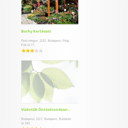
Borhy Kertészet
Pest megye, 1152, Budapest, Régi
Fóti út 77.
Vízöntők Öntözőrendszer..
Budapest, 1117, Budapest, Budafoki
út 183.