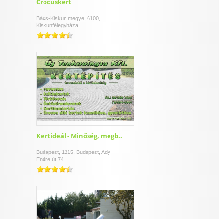
Crocuskert
Bács-Kiskun megye, 6100,
Kiskunfélegyháza
Kertideál - Minőség, megb..
Budapest, 1215, Budapest, Ady
Endre út 74.