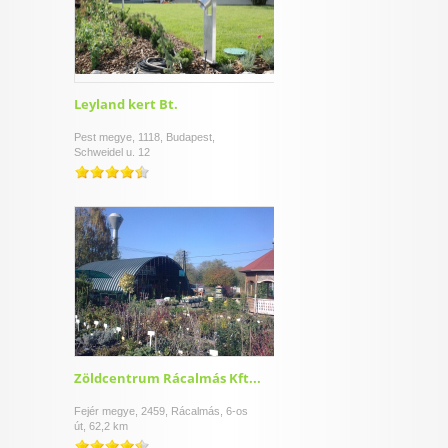
Leyland kert Bt.
Pest megye, 1118, Budapest,
Schweidel u. 12
Zöldcentrum Rácalmás Kft...
Fejér megye, 2459, Rácalmás, 6-os
út, 62,2 km