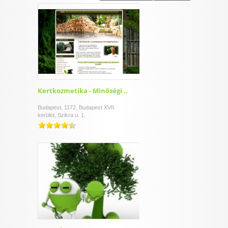
I want to allow Google to enable storage
related to security, including authentication
functionality and fraud prevention, and other
user protection.
CONFIRM
Kertkozmetika - Minőségi ..
Budapest, 1172, Budapest XVII.
kerület, Szikra u. 1.
Data Deletion
Data Access
Privacy Policy