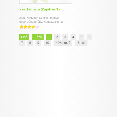
Kertkultúra (Zaják és Tár..
Jász-Nagykun-Szolnok megye,
5100, Jászberény, Nagykátai u. 30.
Első
Előző
1
2
3
4
5
6
7
8
9
10
Következő
Utolsó