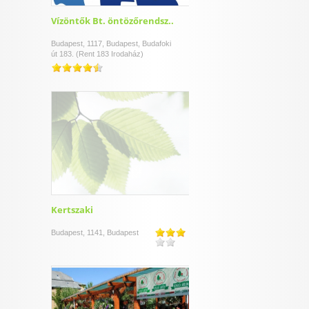
Vízöntők Bt. öntözőrendsz..
Budapest, 1117, Budapest, Budafoki
út 183. (Rent 183 Irodaház)
Kertszaki
Budapest, 1141, Budapest