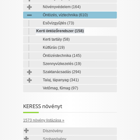
Növényvédelem
(164)
Öntözés, víztechnika
(610)
Esővízgyűjtés
(73)
Kerti öntözőrendszer
(158)
Kerti tartály
(58)
Kútfúrás
(19)
Öntözéstechnika
(145)
Szennyvízkezelés
(19)
Szaktanácsadás
(294)
Talaj, tápanyag
(341)
Vetőmag, fűmag
(97)
KERESS növényt
1573 növény listázása »
Dísznövény
Szobanövény