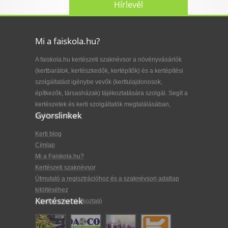
Hírlevél
Mi a faiskola.hu?
A faiskola.hu kertészeti szaknévsor a növényvásárlók
(kertbarátok, kertészkedők, kertépítők) és a kertépítési
szolgáltatást igénybe vevők (kerttulajdonosok,
építkezők, társasházak) tájékoztatására szolgál. Segít a
kertészetek és kerti szolgáltatók megtalálásában,
Gyorslinkek
kiválasztásában.
Kerti blog
Címlap
Mi a Faiskola.hu?
Kertészeti szaknévsor
Útmutató a regisztrációhoz és a szaknévsori adatlap
kitöltéséhez
Kertészetek
Adatkezelési tájékoztató