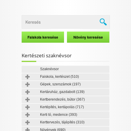
Kertészeti szaknévsor
Szaknévsor
Faiskola, kertészet
(510)
Gépek, szerszámok
(197)
Kertáruház, gazdabolt
(139)
Kertberendezés, bútor
(367)
Kertépítés, kertápolás
(717)
Kerti tó, medence
(393)
Kerttervezés, tájépítés
(310)
Növények
(690)