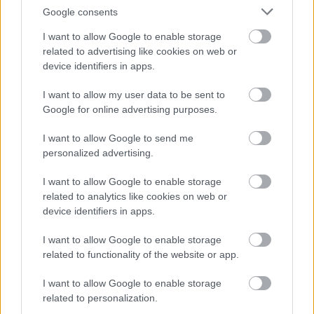
Google consents
I want to allow Google to enable storage
related to advertising like cookies on web or
2
2
2
2
device identifiers in apps.
8
8
3
3
I want to allow my user data to be sent to
3
3
7
7
Google for online advertising purposes.
3
3
7
7
58
58
2
2
I want to allow Google to send me
2
2
2
2
personalized advertising.
8
8
3
3
3
3
I want to allow Google to enable storage
2
2
related to analytics like cookies on web or
2
2
device identifiers in apps.
2
2
4
4
I want to allow Google to enable storage
4
4
related to functionality of the website or app.
I want to allow Google to enable storage
Szaknévsori tagok száma ebben a kategóriában: 158
related to personalization.
Szaknévsori adatlap létrehozása