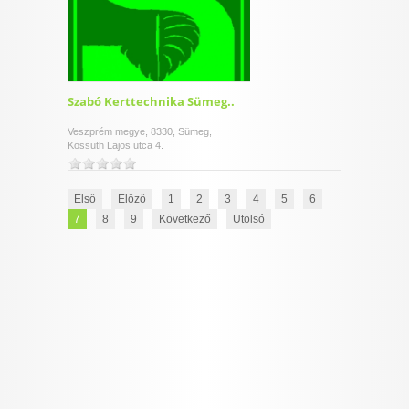
Szabó Kerttechnika Sümeg..
Veszprém megye, 8330, Sümeg,
Kossuth Lajos utca 4.
Első
Előző
1
2
3
4
5
6
7
8
9
Következő
Utolsó