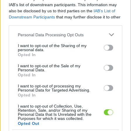
Felhasználónév
Bejelentkezés
IAB’s list of downstream participants. This information may
also be disclosed by us to third parties on the
IAB’s List of
faiskola.hu
Jelszó
Downstream Participants
that may further disclose it to other
third parties.
Kertészeti, kerti termékek és szolgáltatások térképes
Emlékezzen
szaknévsora
Please note that this website/app uses one or more Google
Personal Data Processing Opt Outs
services and may gather and store information including but
rám
not limited to your visit or usage behaviour. You may click to
I want to opt-out of the Sharing of my
personal data.
grant or deny consent to Google and its third-party tags to
Opted In
CÍMLAP
Elfelejtette jelszavát?
Elfelejtette felhasználónevét?
use your data for below specified purposes in below Google
Regisztráció
consent section.
I want to opt-out of the Sale of my
Personal Data.
MI A FAISKOLA.HU?
Opted In
I want to opt-out of processing my
KERTÉSZ ÉS KERTÉSZET REGISZTRÁCIÓ
Personal Data for Targeted Advertising.
Opted In
NÖVÉNYKATALÓGUS
I want to opt-out of Collection, Use,
Retention, Sale, and/or Sharing of my
Personal Data that Is Unrelated with the
Purposes for which it was collected.
Trágya, műtrágya,
Opted Out
tápanyagok