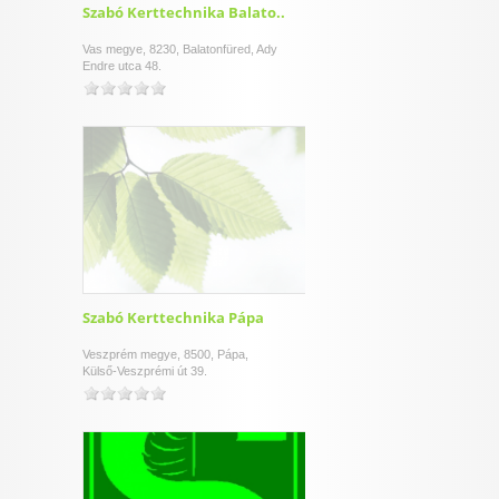
Szabó Kerttechnika Balato..
Vas megye, 8230, Balatonfüred, Ady
Endre utca 48.
Szabó Kerttechnika Pápa
Veszprém megye, 8500, Pápa,
Külső-Veszprémi út 39.