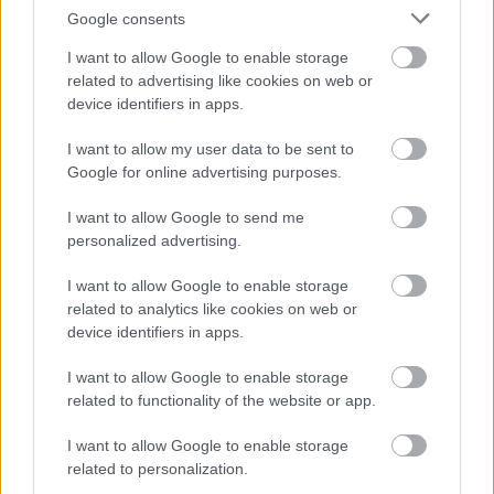
Google consents
I want to allow Google to enable storage
related to advertising like cookies on web or
device identifiers in apps.
5
5
I want to allow my user data to be sent to
3
3
Google for online advertising purposes.
22
22
11
11
I want to allow Google to send me
11
11
personalized advertising.
3
3
3
3
6
6
2
2
I want to allow Google to enable storage
5
5
related to analytics like cookies on web or
device identifiers in apps.
2
2
I want to allow Google to enable storage
related to functionality of the website or app.
I want to allow Google to enable storage
related to personalization.
Szaknévsori tagok száma ebben a kategóriában: 97