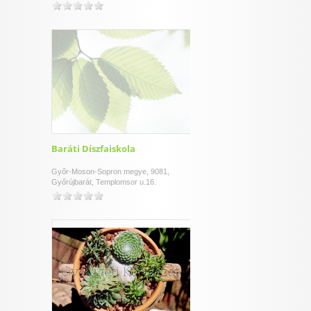
Baráti Díszfaiskola
Győr-Moson-Sopron megye, 9081,
Győrújbarát, Templomsor u.16.