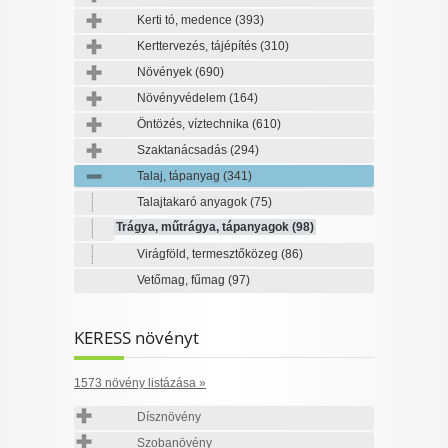
Kerti tó, medence
(393)
Kerttervezés, tájépítés
(310)
Növények
(690)
Növényvédelem
(164)
Öntözés, víztechnika
(610)
Szaktanácsadás
(294)
Talaj, tápanyag
(341)
Talajtakaró anyagok
(75)
Trágya, műtrágya, tápanyagok
(98)
Virágföld, termesztőközeg
(86)
Vetőmag, fűmag
(97)
KERESS növényt
1573 növény listázása »
Dísznövény
Szobanövény