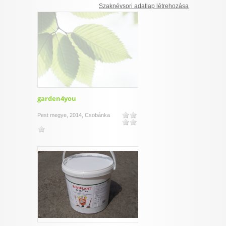
Szaknévsori adatlap létrehozása
I want to allow Google to enable storage
related to security, including authentication
functionality and fraud prevention, and other
user protection.
CONFIRM
garden4you
Pest megye, 2014, Csobánka
Data Deletion
Data Access
Privacy Policy