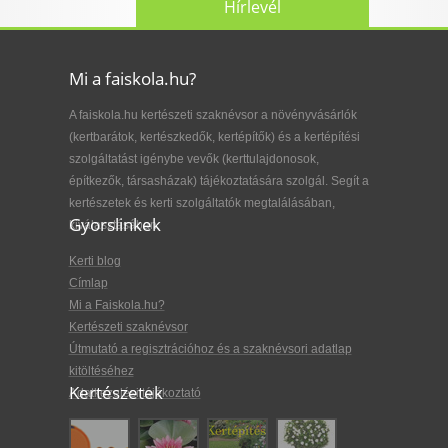
Hírlevél
Mi a faiskola.hu?
A faiskola.hu kertészeti szaknévsor a növényvásárlók
(kertbarátok, kertészkedők, kertépítők) és a kertépítési
szolgáltatást igénybe vevők (kerttulajdonosok,
építkezők, társasházak) tájékoztatására szolgál. Segít a
kertészetek és kerti szolgáltatók megtalálásában,
Gyorslinkek
kiválasztásában.
Kerti blog
Címlap
Mi a Faiskola.hu?
Kertészeti szaknévsor
Útmutató a regisztrációhoz és a szaknévsori adatlap
kitöltéséhez
Kertészetek
Adatkezelési tájékoztató