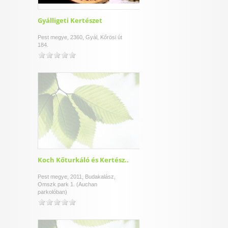
Gyálligeti Kertészet
Pest megye, 2360, Gyál, Kőrösi út
184.
Koch Kőturkáló és Kertész..
Pest megye, 2011, Budakalász,
Omszk park 1. (Auchan
parkolóban)