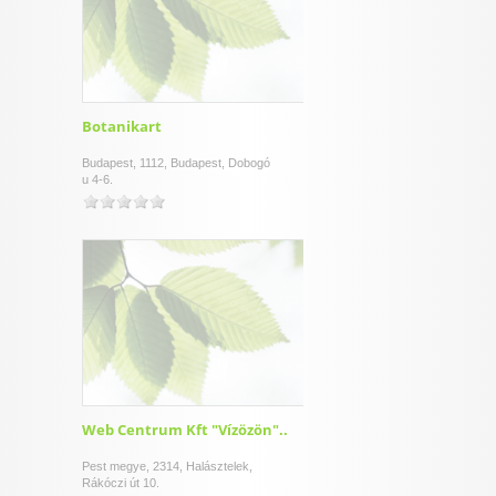
Botanikart
Budapest, 1112, Budapest, Dobogó
u 4-6.
Web Centrum Kft "Vízözön"..
Pest megye, 2314, Halásztelek,
Rákóczi út 10.