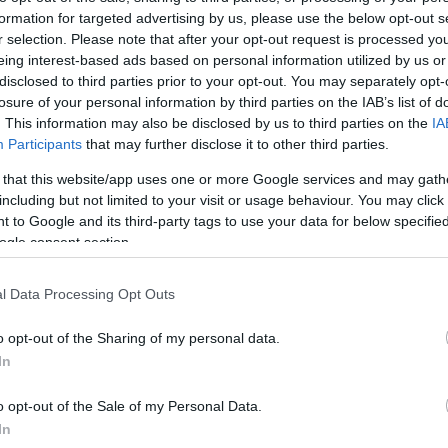
formation for targeted advertising by us, please use the below opt-out s
Jelszó
Emlékezzen rám
r selection. Please note that after your opt-out request is processed y
eing interest-based ads based on personal information utilized by us or
nevét?
Regisztráció
disclosed to third parties prior to your opt-out. You may separately opt-
térképes szaknévsora
losure of your personal information by third parties on the IAB’s list of
. This information may also be disclosed by us to third parties on the
IA
KERTÉSZ ÉS KERTÉSZET REGISZTRÁCIÓ
NÖVÉNYKATALÓGUS
Participants
that may further disclose it to other third parties.
 that this website/app uses one or more Google services and may gath
(
Omphalodes verna
)
including but not limited to your visit or usage behaviour. You may click 
 to Google and its third-party tags to use your data for below specifi
ogle consent section.
l Data Processing Opt Outs
szágokban
o opt-out of the Sharing of my personal data.
l májusig);
In
iszonylag
o opt-out of the Sale of my Personal Data.
In