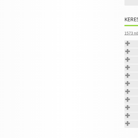
KERE
1573 nö