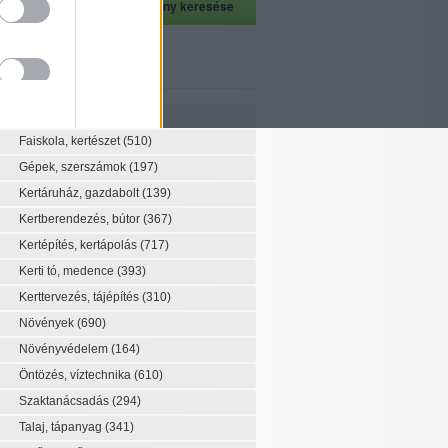
szeti szaknévsor
Szaknévsor
Faiskola, kertészet
(510)
Gépek, szerszámok
(197)
Kertáruház, gazdabolt
(139)
Kertberendezés, bútor
(367)
Kertépítés, kertápolás
(717)
Kerti tó, medence
(393)
Kerttervezés, tájépítés
(310)
Növények
(690)
Növényvédelem
(164)
Öntözés, víztechnika
(610)
Szaktanácsadás
(294)
Talaj, tápanyag
(341)