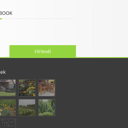
BOOK
Hírlevél
tek