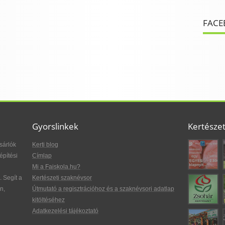
FACE
Gyorslinkek
Kertésze
sárlók
Kerti blog
építési
Címlap
Mi a Faiskola.hu?
. Segít a
Kertészeti szaknévsor
n,
Útmutató a regisztrációhoz és a szaknévsori adatlap
kitöltéséhez
Adatkezelési tájékoztató