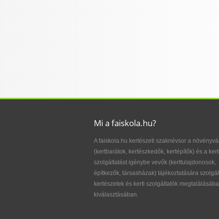
Mi a faiskola.hu?
A faiskola.hu kertészeti szaknévsor a növényvá
(kertbarátok, kertészkedők, kertépítők) és a kert
szolgáltatást igénybe vevők (kerttulajdonosok,
építkezők, társasházak) tájékoztatására szolgál
kertészetek és kerti szolgáltatók megtalálásába
kiválasztásában.