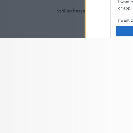
I want t
or app.
Szóljon hozzá!
I want t
I want t
authenti