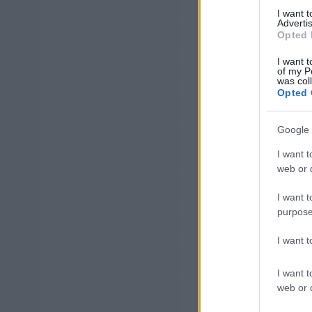
I want 
Advertis
Opted 
I want t
of my P
was col
Opted 
Google 
I want t
web or d
I want t
purpose
I want 
I want t
web or d