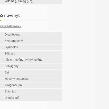
Vetőmag, fűmag
(97)
SS növényt
vény listázása »
Dísznövény
Szobanövény
Gyümölcs
Zöldség
Fűszernövény, gyógynövény
Fényigény
Szín
Növény magasság
Virágzási idő
Érési idő
Ültetési idő