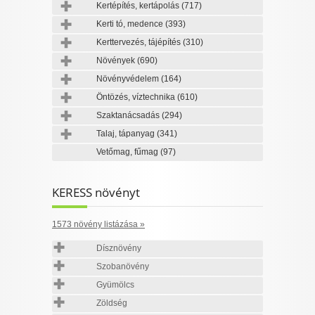
Kertépítés, kertápolás
(717)
Kerti tó, medence
(393)
Kerttervezés, tájépítés
(310)
Növények
(690)
Növényvédelem
(164)
Öntözés, víztechnika
(610)
Szaktanácsadás
(294)
Talaj, tápanyag
(341)
Vetőmag, fűmag
(97)
KERESS növényt
1573 növény listázása »
Dísznövény
Szobanövény
Gyümölcs
Zöldség