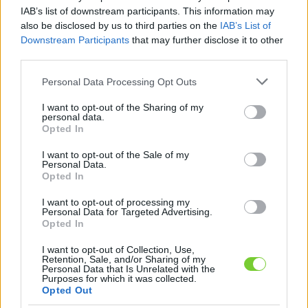
Felhasználónév
Bejelentkezés
IAB’s list of downstream participants. This information may
also be disclosed by us to third parties on the
IAB’s List of
faiskola.hu
Jelszó
Downstream Participants
that may further disclose it to other
third parties.
Kertészeti, kerti termékek és szolgáltatások térképes
Emlékezzen
szaknévsora
Please note that this website/app uses one or more Google
Personal Data Processing Opt Outs
services and may gather and store information including but
rám
not limited to your visit or usage behaviour. You may click to
I want to opt-out of the Sharing of my
personal data.
grant or deny consent to Google and its third-party tags to
Opted In
CÍMLAP
Elfelejtette jelszavát?
Elfelejtette felhasználónevét?
use your data for below specified purposes in below Google
Regisztráció
consent section.
I want to opt-out of the Sale of my
Personal Data.
MI A FAISKOLA.HU?
Opted In
I want to opt-out of processing my
KERTÉSZ ÉS KERTÉSZET REGISZTRÁCIÓ
Personal Data for Targeted Advertising.
Opted In
NÖVÉNYKATALÓGUS
I want to opt-out of Collection, Use,
Retention, Sale, and/or Sharing of my
Personal Data that Is Unrelated with the
Frézia (
Freesia sp.
)
Purposes for which it was collected.
Opted Out