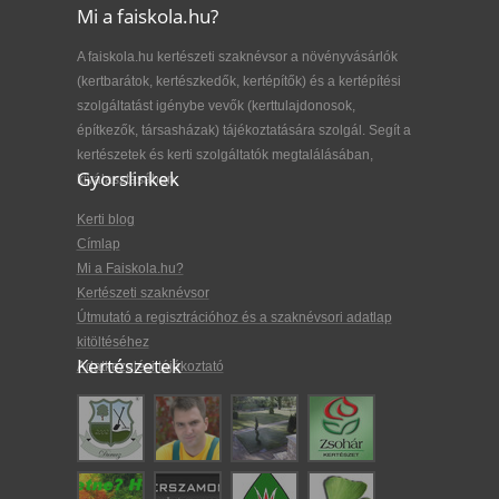
Mi a faiskola.hu?
A faiskola.hu kertészeti szaknévsor a növényvásárlók
(kertbarátok, kertészkedők, kertépítők) és a kertépítési
szolgáltatást igénybe vevők (kerttulajdonosok,
építkezők, társasházak) tájékoztatására szolgál. Segít a
kertészetek és kerti szolgáltatók megtalálásában,
Gyorslinkek
kiválasztásában.
Kerti blog
Címlap
Mi a Faiskola.hu?
Kertészeti szaknévsor
Útmutató a regisztrációhoz és a szaknévsori adatlap
kitöltéséhez
Kertészetek
Adatkezelési tájékoztató