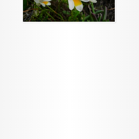
I want to allow Google to enable storage
related to security, including authentication
functionality and fraud prevention, and other
user protection.
CONFIRM
Data Deletion
Data Access
Privacy Policy