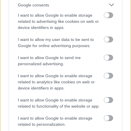
Google consents
Frézia (Freesia – hibridek)
I want to allow Google to enable storage
Magassága: 30 cm; virága: aranysárga, lila, illatos;
related to advertising like cookies on web or
(júliustól augusztusig); napos, védett termőhely; nem
device identifiers in apps.
fagytűrő; ültetés: áprilisban/májusban 5 cm mélyre.
Nősziromfélék (Iridaceae)
I want to allow my user data to be sent to
A szabadban élő frézia gumóit a termesztő készíti elő
Google for online advertising purposes.
úgy, hogy kint a kertben virágot hozzon. Ezért csak egy
évig tudunk örvendezni a virágának. Kiültetésig meleg,
I want to allow Google to send me
szobahőmérsékletű környezetben tároljuk. A fréziák
personalized advertising.
nagyon kedvelt vágott virágok. Egész nyáron ültethetők a
I want to allow Google to enable storage
kertünkbe. Napos, védett és jól melegedő talajokat
related to analytics like cookies on web or
igényelnek.
device identifiers in apps.
I want to allow Google to enable storage
related to functionality of the website or app.
I want to allow Google to enable storage
related to personalization.