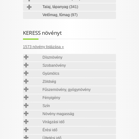
Talaj, tápanyag
(341)
Vetőmag, fűmag
(97)
KERESS növényt
1573 növény listázása »
Dísznövény
Szobanövény
Gyümölcs
Zöldség
Fűszernövény, gyógynövény
Fényigény
Szín
Növény magasság
Virágzási idő
Érési idő
Ültetési idő