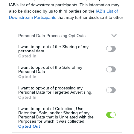
Felhasználónév
Bejelentkezés
IAB’s list of downstream participants. This information may
also be disclosed by us to third parties on the
IAB’s List of
faiskola.hu
Jelszó
Downstream Participants
that may further disclose it to other
third parties.
Kertészeti, kerti termékek és szolgáltatások térképes
Emlékezzen
szaknévsora
Please note that this website/app uses one or more Google
Personal Data Processing Opt Outs
services and may gather and store information including but
rám
not limited to your visit or usage behaviour. You may click to
I want to opt-out of the Sharing of my
personal data.
grant or deny consent to Google and its third-party tags to
Opted In
CÍMLAP
Elfelejtette jelszavát?
Elfelejtette felhasználónevét?
use your data for below specified purposes in below Google
Regisztráció
consent section.
I want to opt-out of the Sale of my
Personal Data.
MI A FAISKOLA.HU?
Opted In
I want to opt-out of processing my
KERTÉSZ ÉS KERTÉSZET REGISZTRÁCIÓ
Personal Data for Targeted Advertising.
Opted In
NÖVÉNYKATALÓGUS
I want to opt-out of Collection, Use,
Retention, Sale, and/or Sharing of my
Personal Data that Is Unrelated with the
Vízi aloé (
Stratiotes
Purposes for which it was collected.
Opted Out
aloides
)