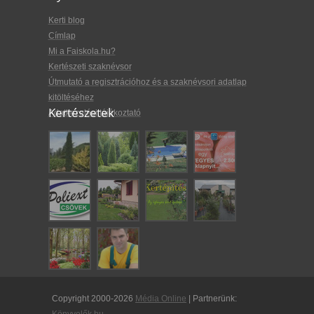
Kerti blog
Címlap
Mi a Faiskola.hu?
Kertészeti szaknévsor
Útmutató a regisztrációhoz és a szaknévsori adatlap
kitöltéséhez
Kertészetek
Adatkezelési tájékoztató
Copyright 2000-2026
Média Online
| Partnerünk: