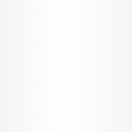
I want to allow Google to enable storage
related to security, including authentication
functionality and fraud prevention, and other
user protection.
CONFIRM
Data Deletion
Data Access
Privacy Policy