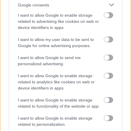
Google consents
I want to allow Google to enable storage
Vízi aloé (Stratiotes aloides)
related to advertising like cookies on web or
Víz alatti növény; 50 cm-nél mélyebb vizek felületére; a
device identifiers in apps.
víz felszínén virágzik, fehér; (májustól augusztusig).
I want to allow my user data to be sent to
Google for online advertising purposes.
I want to allow Google to send me
personalized advertising.
I want to allow Google to enable storage
related to analytics like cookies on web or
device identifiers in apps.
I want to allow Google to enable storage
related to functionality of the website or app.
I want to allow Google to enable storage
related to personalization.